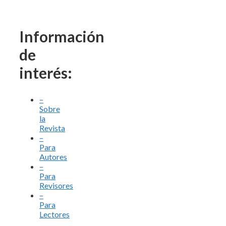
Información
de
interés:
–
Sobre
la
Revista
–
Para
Autores
–
Para
Revisores
–
Para
Lectores