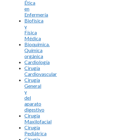
Ética
en
Enfermería
Biofísica
y
Física
Médica
Bioquímica.
Química
orgánica
Cardiología
Cirugía
Cardiovascular
Cirugía
General
y
del
aparato
digestivo
Cirugía
Maxilofacial
Cirugía
Pediátrica
Cirugía