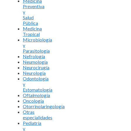
Medicina
Preventiva
y
Salud
Pública
Medicina
Tropical
Microbiología
y
Parasitología
Nefrología
Neumología
Neurocirugía
Neurología
Odontología
y
Estomatología
Oftalmología
Oncología
Otorrinolaringología
Otras
especialidades
Pediatría
y