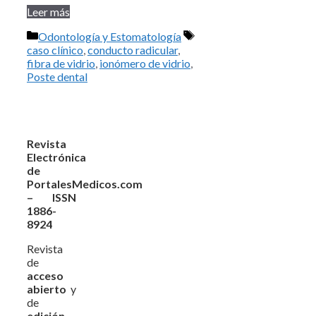
Leer más
Categorías
Etiquetas
Odontología y Estomatología
caso clínico
,
conducto radicular
,
fibra de vidrio
,
ionómero de vidrio
,
Poste dental
Revista
Electrónica
de
PortalesMedicos.com
– ISSN
1886-
8924
Revista
de
acceso
abierto
y
de
edición