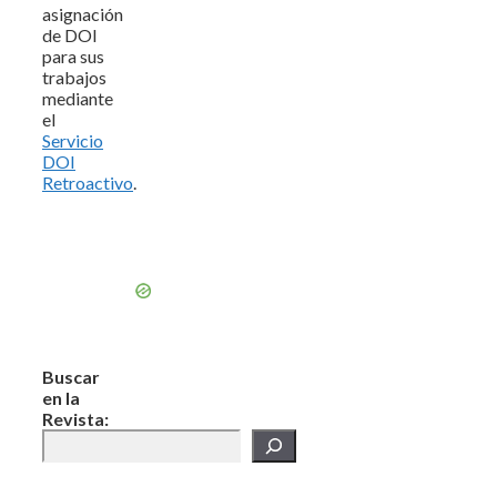
asignación
de DOI
para sus
trabajos
mediante
el
Servicio
DOI
Retroactivo
.
Buscar
en la
Revista: