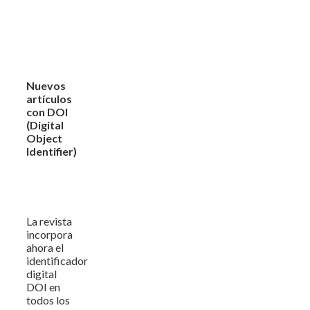
Nuevos
artículos
con DOI
(Digital
Object
Identifier)
La revista
incorpora
ahora el
identificador
digital
DOI en
todos los