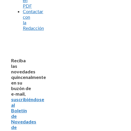
en
PDF
Contactar
con
la
Redacción
Reciba
las
novedades
quincenalmente
en su
buzón de
e-mail,
suscribiéndose
al
Boletín
de
Novedades
de