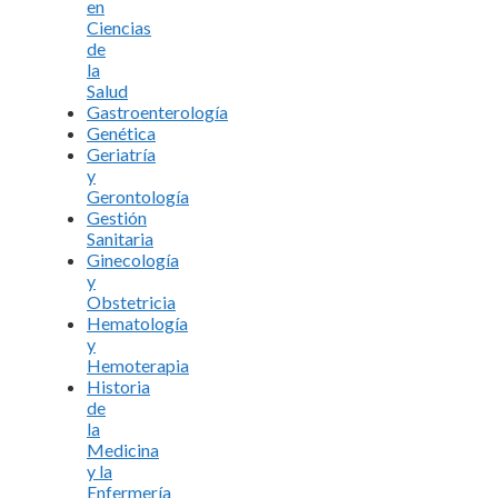
en
Ciencias
de
la
Salud
Gastroenterología
Genética
Geriatría
y
Gerontología
Gestión
Sanitaria
Ginecología
y
Obstetricia
Hematología
y
Hemoterapia
Historia
de
la
Medicina
y la
Enfermería