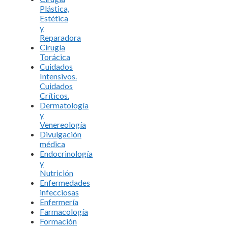
Plástica,
Estética
y
Reparadora
Cirugía
Torácica
Cuidados
Intensivos.
Cuidados
Críticos.
Dermatología
y
Venereología
Divulgación
médica
Endocrinología
y
Nutrición
Enfermedades
infecciosas
Enfermería
Farmacología
Formación