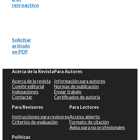
retroactivo
Solicitar
artículo
en PDF
Acerca de la Revista
Para Autores
Acerca de la revista
Información para autores
Comité editorial
Normas de publicación
Indexaciones
Enviar trabajo
Contactar
Certificados de autoría
Para Revisores
Para Lectores
Instrucciones para revisores
Acceso abierto
Criterios de evaluación
Formato de citación
Aviso para no profesionales
Políticas