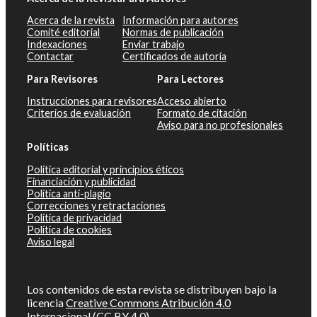
Acerca de la revista
Información para autores
Comité editorial
Normas de publicación
Indexaciones
Enviar trabajo
Contactar
Certificados de autoría
Para Revisores
Para Lectores
Instrucciones para revisores
Acceso abierto
Criterios de evaluación
Formato de citación
Aviso para no profesionales
Políticas
Política editorial y principios éticos
Financiación y publicidad
Política anti-plagio
Correcciones y retractaciones
Política de privacidad
Política de cookies
Aviso legal
Los contenidos de esta revista se distribuyen bajo la
licencia
Creative Commons Atribución 4.0
Internacional (CC BY 4.0)
.