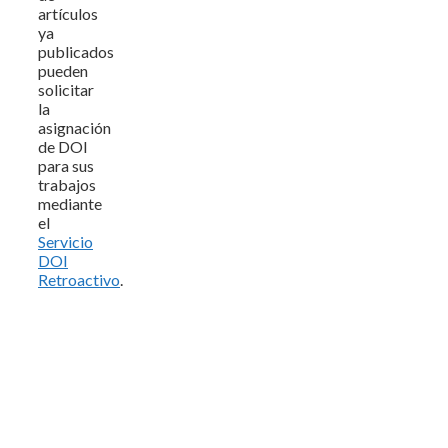
artículos
ya
publicados
pueden
solicitar
la
asignación
de DOI
para sus
trabajos
mediante
el
Servicio
DOI
Retroactivo
.