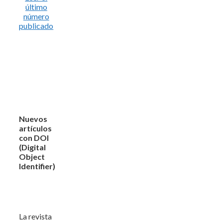
último
número
publicado
Nuevos
artículos
con DOI
(Digital
Object
Identifier)
La revista