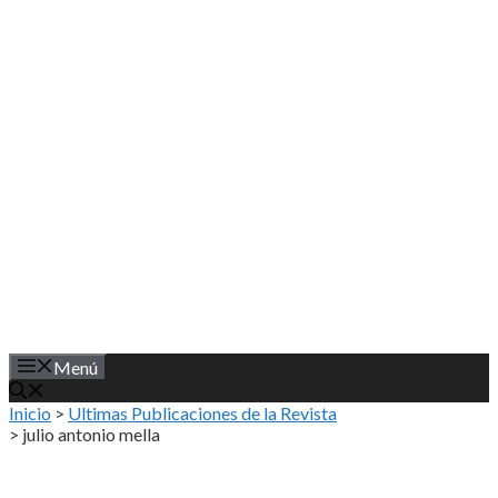
Saltar
al
contenido
Menú
Inicio
>
Ultimas Publicaciones de la Revista
>
julio antonio mella