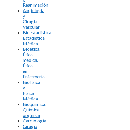
Reanimación
Angiología
y
Cirugía
Vascular
Bioestadística.
Estadística
Médica
Bioética.
Ética
médica.
Ética
en
Enfermería
Biofísica
y
Física
Médica
Bioquímica.
Química
orgánica
Cardiología
Cirugía