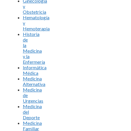
Ginecología
y
Obstetricia
Hematología
y
Hemoterapia
Historia
de
la
Medicina
y la
Enfermería
Informática
Médica
Medicina
Alternativa
Medicina
de
Urgencias
Medicina
del
Deporte
Medicina
Familiar