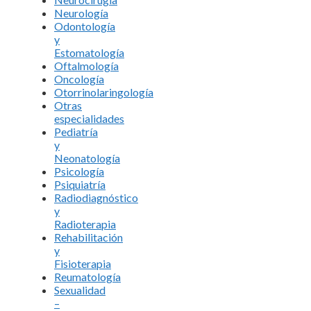
Neurología
Odontología
y
Estomatología
Oftalmología
Oncología
Otorrinolaringología
Otras
especialidades
Pediatría
y
Neonatología
Psicología
Psiquiatría
Radiodiagnóstico
y
Radioterapia
Rehabilitación
y
Fisioterapia
Reumatología
Sexualidad
–