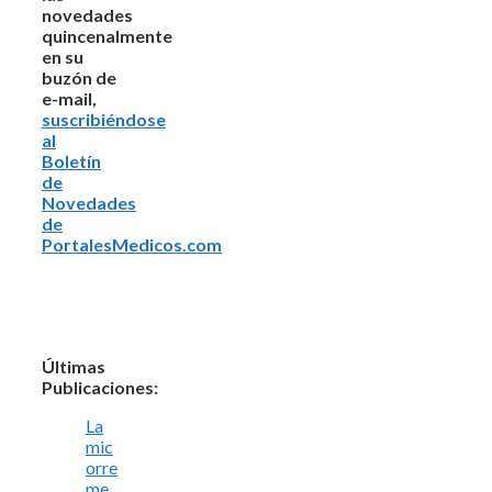
novedades
quincenalmente
en su
buzón de
e-mail,
suscribiéndose
al
Boletín
de
Novedades
de
PortalesMedicos.com
Últimas
Publicaciones:
La
mic
orre
me