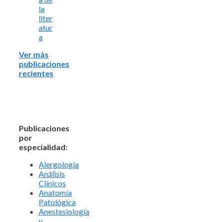
la
liter
atur
a
Ver más
publicaciones
recientes
Publicaciones
por
especialidad:
Alergología
Análisis
Clínicos
Anatomía
Patológica
Anestesiología
y