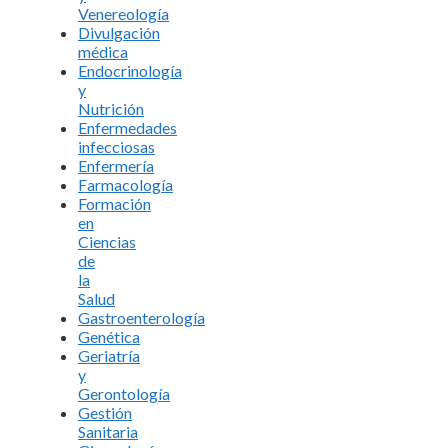
Venereología
Divulgación
médica
Endocrinología
y
Nutrición
Enfermedades
infecciosas
Enfermería
Farmacología
Formación
en
Ciencias
de
la
Salud
Gastroenterología
Genética
Geriatría
y
Gerontología
Gestión
Sanitaria