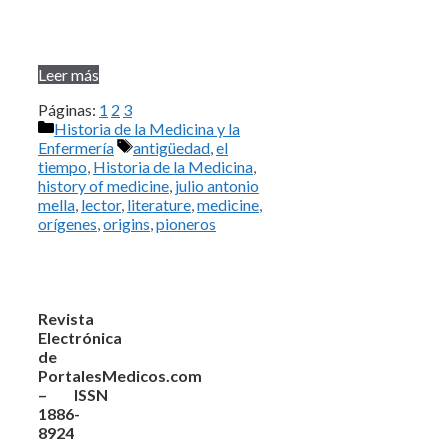
Leer más
Páginas:
1
2
3
Categorías
Historia de la Medicina y la
Etiquetas
Enfermería
antigüedad
,
el
tiempo
,
Historia de la Medicina
,
history of medicine
,
julio antonio
mella
,
lector
,
literature
,
medicine
,
orígenes
,
origins
,
pioneros
Revista
Electrónica
de
PortalesMedicos.com
– ISSN
1886-
8924