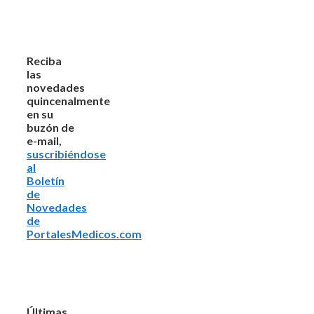
Reciba
las
novedades
quincenalmente
en su
buzón de
e-mail,
suscribiéndose
al
Boletín
de
Novedades
de
PortalesMedicos.com
Últimas