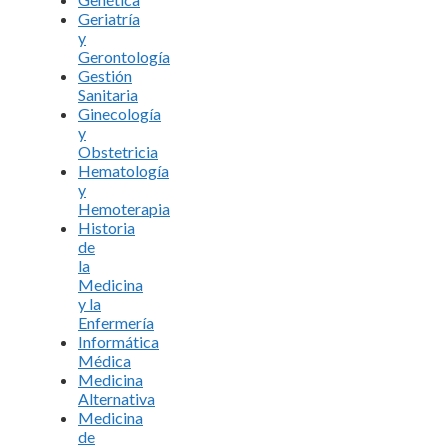
Geriatría
y
Gerontología
Gestión
Sanitaria
Ginecología
y
Obstetricia
Hematología
y
Hemoterapia
Historia
de
la
Medicina
y la
Enfermería
Informática
Médica
Medicina
Alternativa
Medicina
de