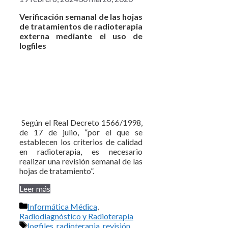
Verificación semanal de las hojas
de tratamientos de radioterapia
externa mediante el uso de
logfiles
Según el Real Decreto 1566/1998,
de 17 de julio, “por el que se
establecen los criterios de calidad
en radioterapia, es necesario
realizar una revisión semanal de las
hojas de tratamiento”.
Leer más
Categorías
Informática Médica
,
Radiodiagnóstico y Radioterapia
Etiquetas
logfiles
,
radioterapia
,
revisión