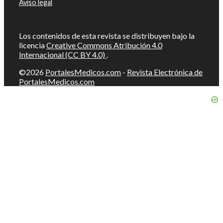
Aviso legal
Los contenidos de esta revista se distribuyen bajo la
licencia
Creative Commons Atribución 4.0
Internacional (CC BY 4.0)
.
©2026
PortalesMedicos.com
-
Revista Electrónica de
PortalesMedicos.com