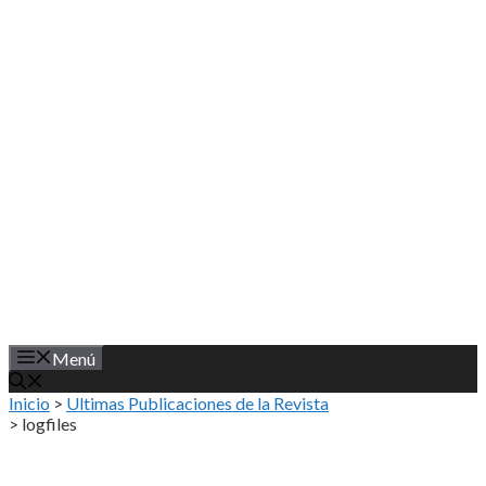
Saltar
al
contenido
Menú
Inicio
>
Ultimas Publicaciones de la Revista
>
logfiles