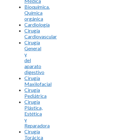
Médica
Bioquímica.
Química
orgánica
Cardiología
Cirugía
Cardiovascular
Cirugía
General
y
del
aparato
digestivo
Cirugía
Maxilofacial
Cirugía
Pediátrica
Cirugía
Plástica,
Estética
y
Reparadora
Cirugía
Torácica