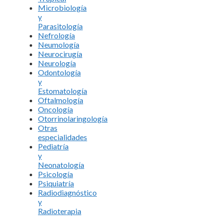
Microbiología
y
Parasitología
Nefrología
Neumología
Neurocirugía
Neurología
Odontología
y
Estomatología
Oftalmología
Oncología
Otorrinolaringología
Otras
especialidades
Pediatría
y
Neonatología
Psicología
Psiquiatría
Radiodiagnóstico
y
Radioterapia