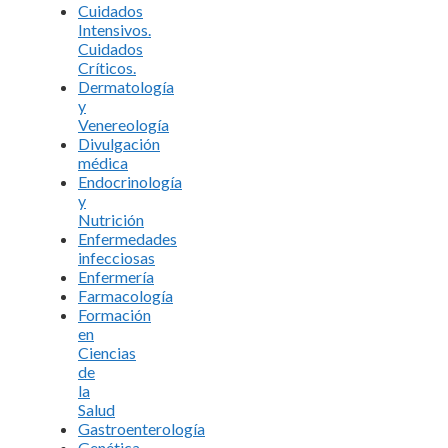
Cuidados
Intensivos.
Cuidados
Críticos.
Dermatología
y
Venereología
Divulgación
médica
Endocrinología
y
Nutrición
Enfermedades
infecciosas
Enfermería
Farmacología
Formación
en
Ciencias
de
la
Salud
Gastroenterología
Genética