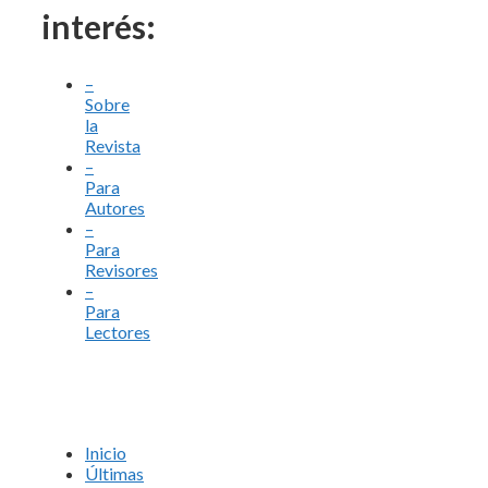
interés:
–
Sobre
la
Revista
–
Para
Autores
–
Para
Revisores
–
Para
Lectores
Inicio
Últimas