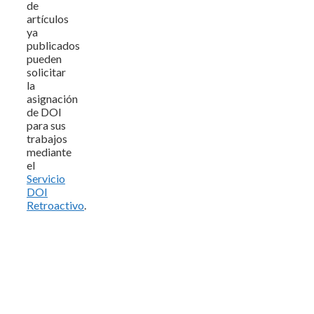
de
artículos
ya
publicados
pueden
solicitar
la
asignación
de DOI
para sus
trabajos
mediante
el
Servicio
DOI
Retroactivo
.