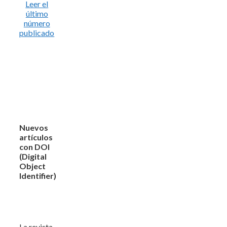
Leer el
último
número
publicado
Nuevos
artículos
con DOI
(Digital
Object
Identifier)
La revista