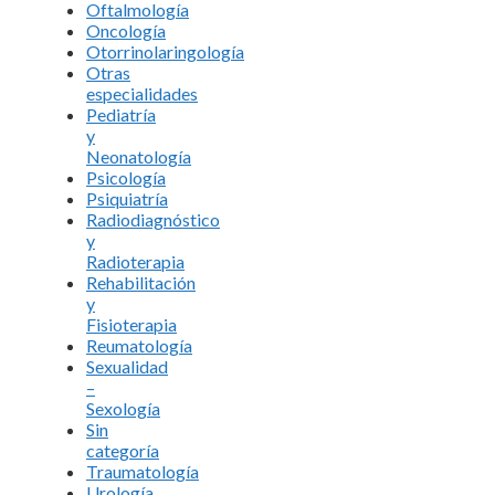
Oftalmología
Oncología
Otorrinolaringología
Otras
especialidades
Pediatría
y
Neonatología
Psicología
Psiquiatría
Radiodiagnóstico
y
Radioterapia
Rehabilitación
y
Fisioterapia
Reumatología
Sexualidad
–
Sexología
Sin
categoría
Traumatología
Urología