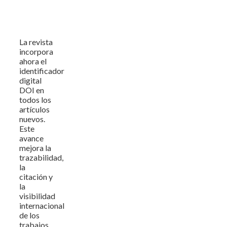
La revista
incorpora
ahora el
identificador
digital
DOI en
todos los
artículos
nuevos.
Este
avance
mejora la
trazabilidad,
la
citación y
la
visibilidad
internacional
de los
trabajos