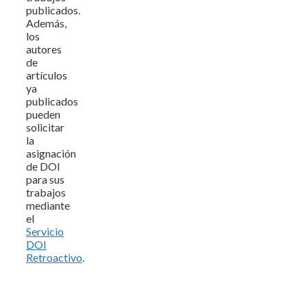
publicados.
Además,
los
autores
de
artículos
ya
publicados
pueden
solicitar
la
asignación
de DOI
para sus
trabajos
mediante
el
Servicio
DOI
Retroactivo
.