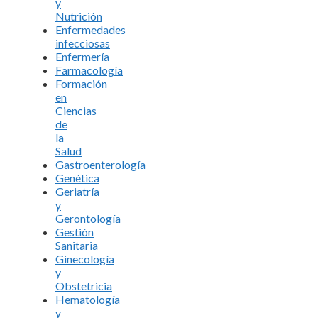
y
Nutrición
Enfermedades
infecciosas
Enfermería
Farmacología
Formación
en
Ciencias
de
la
Salud
Gastroenterología
Genética
Geriatría
y
Gerontología
Gestión
Sanitaria
Ginecología
y
Obstetricia
Hematología
y