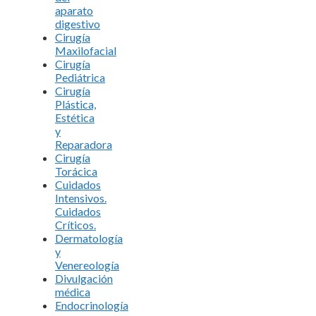
aparato
digestivo
Cirugía
Maxilofacial
Cirugía
Pediátrica
Cirugía
Plástica,
Estética
y
Reparadora
Cirugía
Torácica
Cuidados
Intensivos.
Cuidados
Críticos.
Dermatología
y
Venereología
Divulgación
médica
Endocrinología