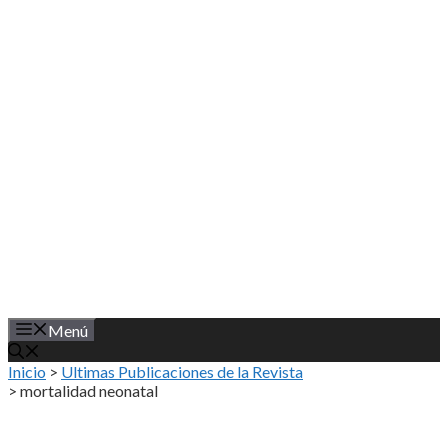
Saltar
al
contenido
Menú
Inicio
>
Ultimas Publicaciones de la Revista
>
mortalidad neonatal