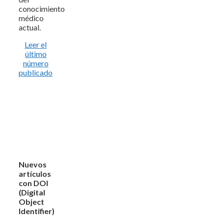
conocimiento
médico
actual.
Leer el
último
número
publicado
Nuevos
artículos
con DOI
(Digital
Object
Identifier)