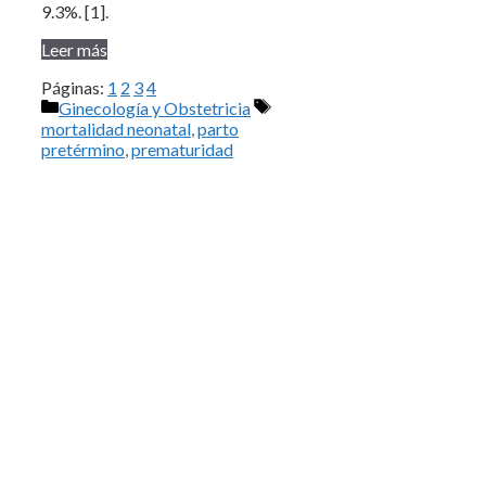
9.3%. [1].
Leer más
Páginas:
1
2
3
4
Categorías
Etiquetas
Ginecología y Obstetricia
mortalidad neonatal
,
parto
pretérmino
,
prematuridad