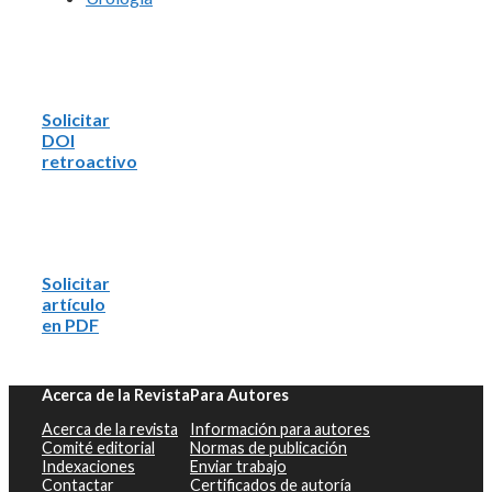
Solicitar
DOI
retroactivo
Solicitar
artículo
en PDF
Acerca de la Revista
Para Autores
Acerca de la revista
Información para autores
Comité editorial
Normas de publicación
Indexaciones
Enviar trabajo
Contactar
Certificados de autoría