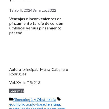
18 abril, 2024
3 marzo, 2022
Ventajas e inconvenientes del
pinzamiento tardío de cordón
umbilical versus pinzamiento
precoz
Autora principal: María Caballero
Rodríguez
Vol. XVII; nº 5; 213
Leer más
Categorías
Etiquetas
Ginecología y Obstetricia
equilibrio ácido-base
,
ferritina
,
mortalidad neonatal
,
pinzamiento