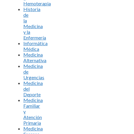
Hemoterapia
Historia
de
la
Medicina
y la
Enfermería
Informática
Médica
Medicina
Alternativa
Medicina
de
Urgencias
Medicina
del
Deporte
Medicina
Familiar
y
Atención
Primaria
Medicina