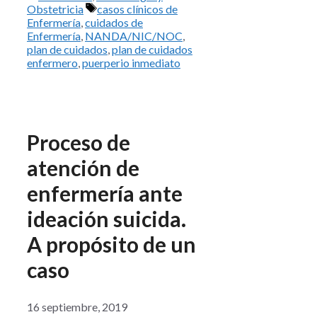
Etiquetas
Obstetricia
casos clínicos de
Enfermería
,
cuidados de
Enfermería
,
NANDA/NIC/NOC
,
plan de cuidados
,
plan de cuidados
enfermero
,
puerperio inmediato
Proceso de
atención de
enfermería ante
ideación suicida.
A propósito de un
caso
16 septiembre, 2019