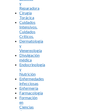
y
Reparadora
Cirugía
Torácica
Cuidados
Intensivos.
Cuidados
Críticos.
Dermatología
y
Venereología
Divulgación
médica
Endocrinología
y
Nutrición
Enfermedades
infecciosas
Enfermería
Farmacología
Formación
en
Ciencias