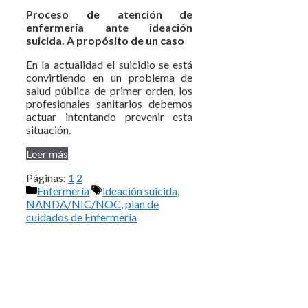
Proceso de atención de
enfermería ante ideación
suicida. A propósito de un caso
En la actualidad el suicidio se está
convirtiendo en un problema de
salud pública de primer orden, los
profesionales sanitarios debemos
actuar intentando prevenir esta
situación.
Leer más
Páginas:
1
2
Categorías
Etiquetas
Enfermería
ideación suicida
,
NANDA/NIC/NOC
,
plan de
cuidados de Enfermería