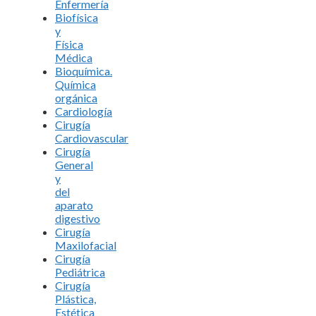
Enfermería
Biofísica
y
Física
Médica
Bioquímica.
Química
orgánica
Cardiología
Cirugía
Cardiovascular
Cirugía
General
y
del
aparato
digestivo
Cirugía
Maxilofacial
Cirugía
Pediátrica
Cirugía
Plástica,
Estética