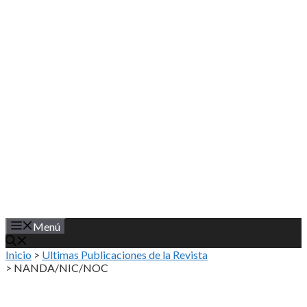
Saltar
al
contenido
Menú
Inicio
>
Ultimas Publicaciones de la Revista
>
NANDA/NIC/NOC