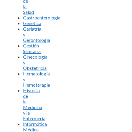
de
la
Salud
Gastroenterología
Genética
Geriatría
y
Gerontología
Gestión
Sanitaria
Ginecología
y
Obstetricia
Hematología
y
Hemoterapia
Historia
de
la
Medicina
y la
Enfermería
Informática
Médica