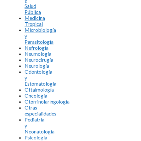
Salud
Pública
Medicina
Tropical
Microbiología
y
Parasitología
Nefrología
Neumología
Neurocirugía
Neurología
Odontología
y
Estomatología
Oftalmología
Oncología
Otorrinolaringología
Otras
especialidades
Pediatría
y
Neonatología
Psicología