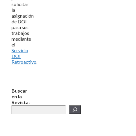
solicitar
la
asignación
de DOI
para sus
trabajos
mediante
el
Servicio
DOI
Retroactivo
.
Buscar
en la
Revista: