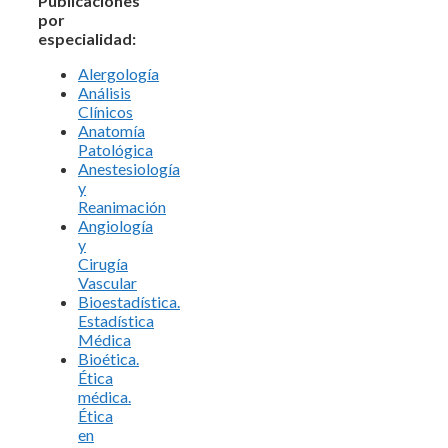
Publicaciones
por
especialidad:
Alergología
Análisis
Clínicos
Anatomía
Patológica
Anestesiología
y
Reanimación
Angiología
y
Cirugía
Vascular
Bioestadística.
Estadística
Médica
Bioética.
Ética
médica.
Ética
en