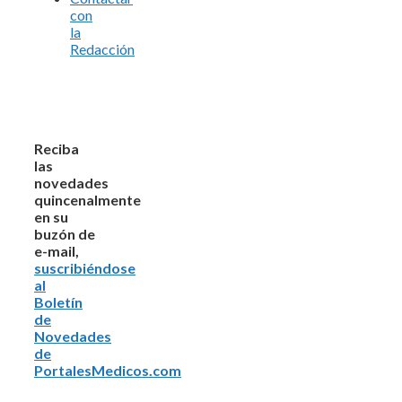
con
la
Redacción
Reciba
las
novedades
quincenalmente
en su
buzón de
e-mail,
suscribiéndose
al
Boletín
de
Novedades
de
PortalesMedicos.com