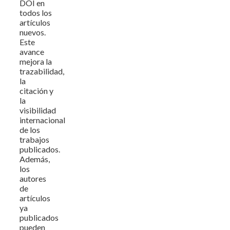
DOI en
todos los
artículos
nuevos.
Este
avance
mejora la
trazabilidad,
la
citación y
la
visibilidad
internacional
de los
trabajos
publicados.
Además,
los
autores
de
artículos
ya
publicados
pueden