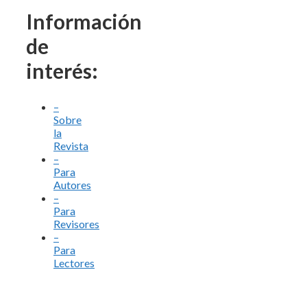
Información
de
interés:
–
Sobre
la
Revista
–
Para
Autores
–
Para
Revisores
–
Para
Lectores