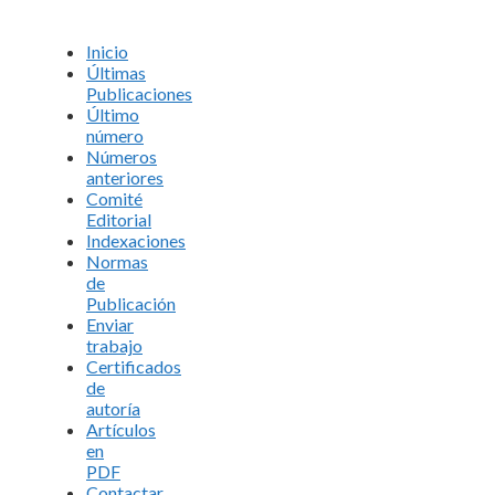
Inicio
Últimas
Publicaciones
Último
número
Números
anteriores
Comité
Editorial
Indexaciones
Normas
de
Publicación
Enviar
trabajo
Certificados
de
autoría
Artículos
en
PDF
Contactar