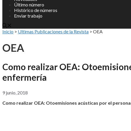
Último número
Histórico de números
Enviar trabajo
Inicio
>
Ultimas Publicaciones de la Revista
>
OEA
OEA
Como realizar OEA: Otoemisiones
enfermería
9 junio, 2018
Como realizar OEA: Otoemisiones acústicas por el persona