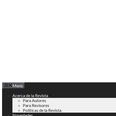
Saltar
al
contenido
Menú
Acerca de la Revista
Para Autores
Para Revisores
Políticas de la Revista
Novedades