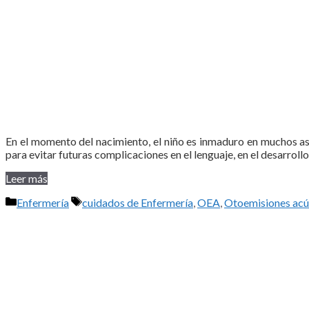
En el momento del nacimiento, el niño es inmaduro en muchos a
para evitar futuras complicaciones en el lenguaje, en el desarroll
Leer más
Categorías
Etiquetas
Enfermería
cuidados de Enfermería
,
OEA
,
Otoemisiones acú