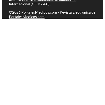
Internacional (CC BY 4.0)
.
©2026
PortalesMedicos.com
-
Revista Electrónica de
PortalesMedicos.com