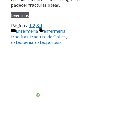
padecer fracturas óseas.
Leer más
Páginas:
1
2
3
4
Categorías
Etiquetas
Enfermería
enfermería
,
fractiras
,
fractura de Colles
,
osteopenia
,
osteoporosis