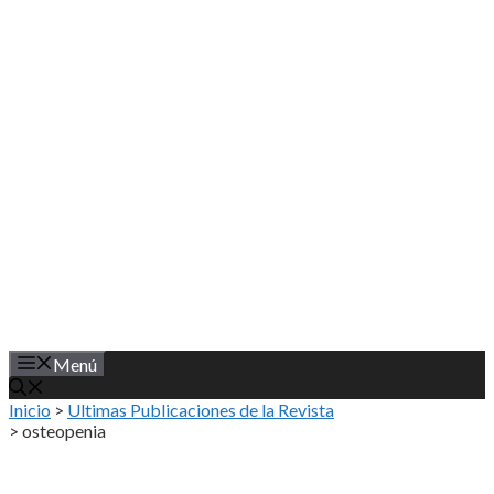
Saltar
al
contenido
Menú
Inicio
>
Ultimas Publicaciones de la Revista
>
osteopenia