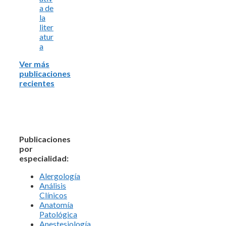
a de
la
liter
atur
a
Ver más
publicaciones
recientes
Publicaciones
por
especialidad:
Alergología
Análisis
Clínicos
Anatomía
Patológica
Anestesiología