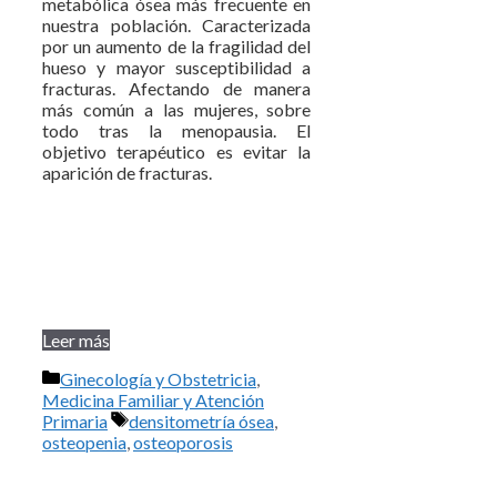
metabólica ósea más frecuente en
nuestra población. Caracterizada
por un aumento de la fragilidad del
hueso y mayor susceptibilidad a
fracturas. Afectando de manera
más común a las mujeres, sobre
todo tras la menopausia. El
objetivo terapéutico es evitar la
aparición de fracturas.
Leer más
Categorías
Ginecología y Obstetricia
,
Medicina Familiar y Atención
Etiquetas
Primaria
densitometría ósea
,
osteopenia
,
osteoporosis