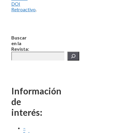
DOI
Retroactivo
.
Buscar
en la
Revista:
Información
de
interés:
–