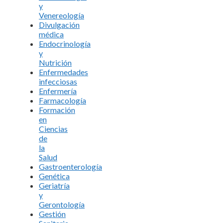
y
Venereología
Divulgación
médica
Endocrinología
y
Nutrición
Enfermedades
infecciosas
Enfermería
Farmacología
Formación
en
Ciencias
de
la
Salud
Gastroenterología
Genética
Geriatría
y
Gerontología
Gestión