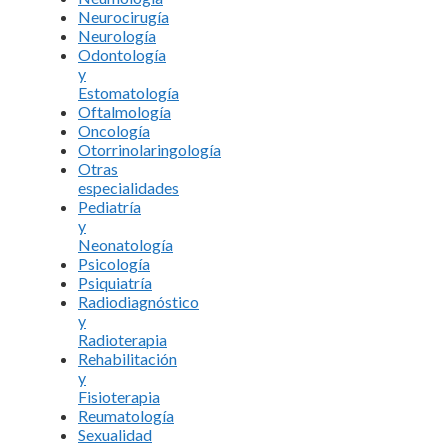
Neurocirugía
Neurología
Odontología
y
Estomatología
Oftalmología
Oncología
Otorrinolaringología
Otras
especialidades
Pediatría
y
Neonatología
Psicología
Psiquiatría
Radiodiagnóstico
y
Radioterapia
Rehabilitación
y
Fisioterapia
Reumatología
Sexualidad