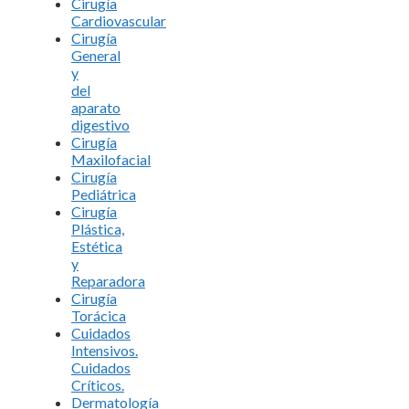
Cirugía
Cardiovascular
Cirugía
General
y
del
aparato
digestivo
Cirugía
Maxilofacial
Cirugía
Pediátrica
Cirugía
Plástica,
Estética
y
Reparadora
Cirugía
Torácica
Cuidados
Intensivos.
Cuidados
Críticos.
Dermatología