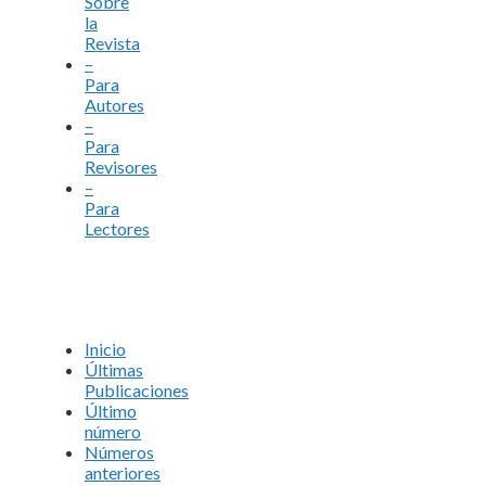
Sobre
la
Revista
–
Para
Autores
–
Para
Revisores
–
Para
Lectores
Inicio
Últimas
Publicaciones
Último
número
Números
anteriores