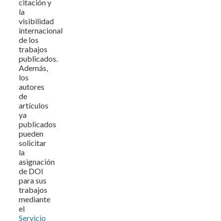
citación y
la
visibilidad
internacional
de los
trabajos
publicados.
Además,
los
autores
de
artículos
ya
publicados
pueden
solicitar
la
asignación
de DOI
para sus
trabajos
mediante
el
Servicio