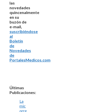
las
novedades
quincenalmente
en su
buzón de
e-mail,
suscribiéndose
al
Boletín
de
Novedades
de
PortalesMedicos.com
Últimas
Publicaciones:
La
mic
orre