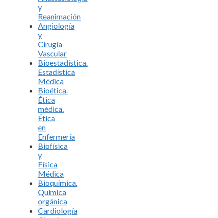
y
Reanimación
Angiología
y
Cirugía
Vascular
Bioestadística.
Estadística
Médica
Bioética.
Ética
médica.
Ética
en
Enfermería
Biofísica
y
Física
Médica
Bioquímica.
Química
orgánica
Cardiología