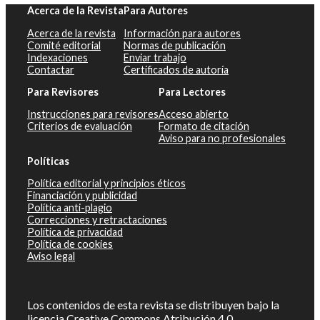
Acerca de la Revista
Para Autores
Acerca de la revista
Información para autores
Comité editorial
Normas de publicación
Indexaciones
Enviar trabajo
Contactar
Certificados de autoría
Para Revisores
Para Lectores
Instrucciones para revisores
Acceso abierto
Criterios de evaluación
Formato de citación
Aviso para no profesionales
Políticas
Política editorial y principios éticos
Financiación y publicidad
Política anti-plagio
Correcciones y retractaciones
Política de privacidad
Política de cookies
Aviso legal
Los contenidos de esta revista se distribuyen bajo la
licencia
Creative Commons Atribución 4.0