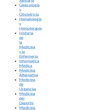
Sanitaria
Ginecología
y
Obstetricia
Hematología
y
Hemoterapia
Historia
de
la
Medicina
y la
Enfermería
Informática
Médica
Medicina
Alternativa
Medicina
de
Urgencias
Medicina
del
Deporte
Medicina