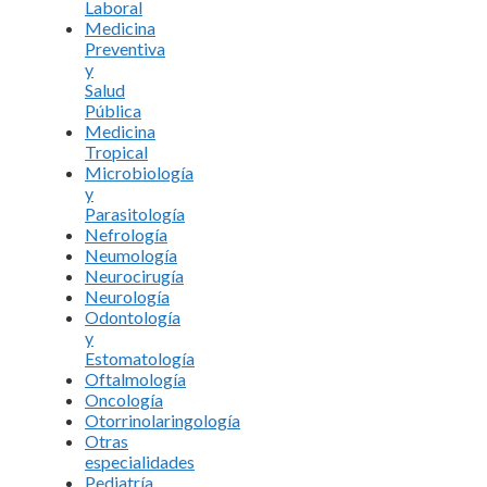
Laboral
Medicina
Preventiva
y
Salud
Pública
Medicina
Tropical
Microbiología
y
Parasitología
Nefrología
Neumología
Neurocirugía
Neurología
Odontología
y
Estomatología
Oftalmología
Oncología
Otorrinolaringología
Otras
especialidades
Pediatría