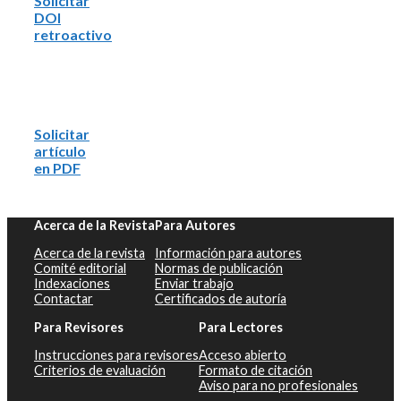
Solicitar
DOI
retroactivo
Solicitar
artículo
en PDF
Acerca de la Revista
Para Autores
Acerca de la revista
Información para autores
Comité editorial
Normas de publicación
Indexaciones
Enviar trabajo
Contactar
Certificados de autoría
Para Revisores
Para Lectores
Instrucciones para revisores
Acceso abierto
Criterios de evaluación
Formato de citación
Aviso para no profesionales