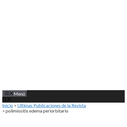
Saltar
al
contenido
Menú
Inicio
>
Ultimas Publicaciones de la Revista
>
polimiositis edema periorbitario