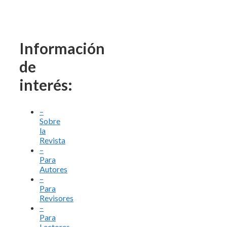
Información
de
interés:
–
Sobre
la
Revista
–
Para
Autores
–
Para
Revisores
–
Para
Lectores