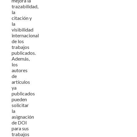
mejora la
trazabilidad,
la
citación y
la
visibilidad
internacional
de los
trabajos
publicados.
Además,
los
autores
de
artículos
ya
publicados
pueden
solicitar
la
asignación
de DOI
para sus
trabajos