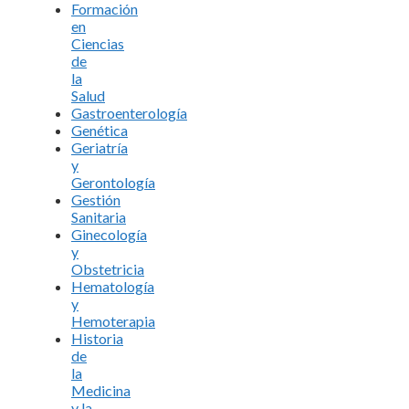
Formación
en
Ciencias
de
la
Salud
Gastroenterología
Genética
Geriatría
y
Gerontología
Gestión
Sanitaria
Ginecología
y
Obstetricia
Hematología
y
Hemoterapia
Historia
de
la
Medicina
y la