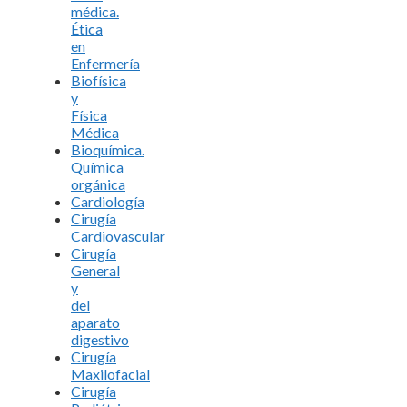
médica.
Ética
en
Enfermería
Biofísica
y
Física
Médica
Bioquímica.
Química
orgánica
Cardiología
Cirugía
Cardiovascular
Cirugía
General
y
del
aparato
digestivo
Cirugía
Maxilofacial
Cirugía