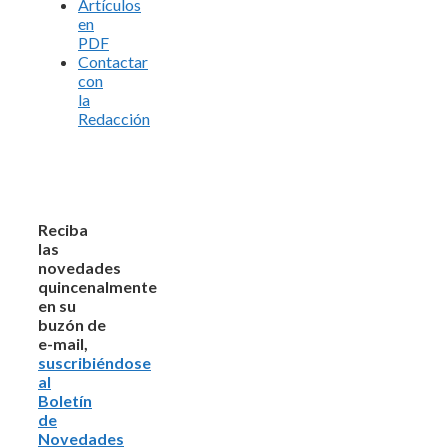
Artículos
en
PDF
Contactar
con
la
Redacción
Reciba
las
novedades
quincenalmente
en su
buzón de
e-mail,
suscribiéndose
al
Boletín
de
Novedades