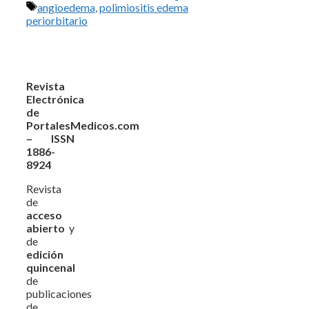
Etiquetas
angioedema
,
polimiositis edema
periorbitario
Revista
Electrónica
de
PortalesMedicos.com
– ISSN
1886-
8924
Revista
de
acceso
abierto
y
de
edición
quincenal
de
publicaciones
de