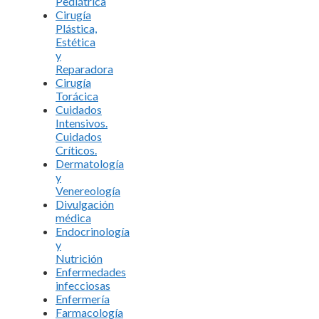
Pediátrica
Cirugía
Plástica,
Estética
y
Reparadora
Cirugía
Torácica
Cuidados
Intensivos.
Cuidados
Críticos.
Dermatología
y
Venereología
Divulgación
médica
Endocrinología
y
Nutrición
Enfermedades
infecciosas
Enfermería
Farmacología