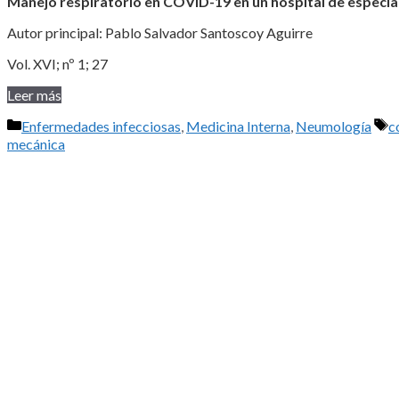
Manejo respiratorio en COVID-19 en un hospital de especia
Autor principal: Pablo Salvador Santoscoy Aguirre
Vol. XVI; nº 1; 27
Leer más
Categorías
E
Enfermedades infecciosas
,
Medicina Interna
,
Neumología
c
mecánica