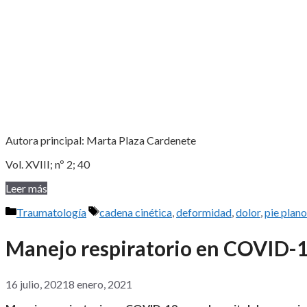
Autora principal: Marta Plaza Cardenete
Vol. XVIII; nº 2; 40
Leer más
Categorías
Etiquetas
Traumatología
cadena cinética
,
deformidad
,
dolor
,
pie plano
Manejo respiratorio en COVID-19
16 julio, 2021
8 enero, 2021