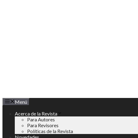
Saltar
al
contenido
Menú
Acerca de la Revista
Para Autores
Para Revisores
Políticas de la Revista
Novedades