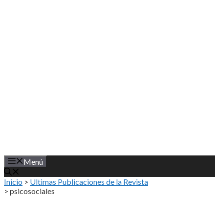
Saltar
al
contenido
Menú
Inicio
>
Ultimas Publicaciones de la Revista
>
psicosociales