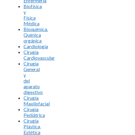
Enfermería
Biofísica
y
Física
Médica
Bioquímica.
Química
orgánica
Cardiología
Cirugía
Cardiovascular
Cirugía
General
y
del
aparato
digestivo
Cirugía
Maxilofacial
Cirugía
Pediátrica
Cirugía
Plástica,
Estética