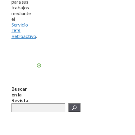
para sus
trabajos
mediante
el
Servicio
DOI
Retroactivo
.
Buscar
en la
Revista: