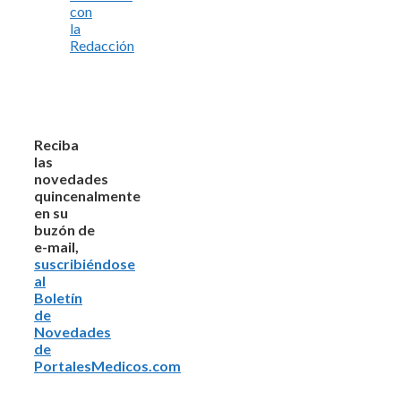
con
la
Redacción
Reciba
las
novedades
quincenalmente
en su
buzón de
e-mail,
suscribiéndose
al
Boletín
de
Novedades
de
PortalesMedicos.com