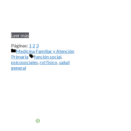
Leer más
Páginas:
1
2
3
Categorías
Medicina Familiar y Atención
Etiquetas
Primaria
función social
,
psicosociales
,
rol físico
,
salud
general