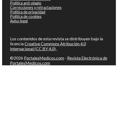
Política anti-plagio
Correcciones y retractaciones
Política de privacidad
Política de cookies
Aviso legal
Los contenidos de esta revista se distribuyen bajo la
licencia
Creative Commons Atribución 4.0
Internacional (CC BY 4.0)
.
©2026
PortalesMedicos.com
-
Revista Electrónica de
PortalesMedicos.com