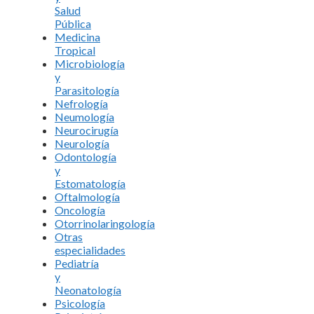
Salud
Pública
Medicina
Tropical
Microbiología
y
Parasitología
Nefrología
Neumología
Neurocirugía
Neurología
Odontología
y
Estomatología
Oftalmología
Oncología
Otorrinolaringología
Otras
especialidades
Pediatría
y
Neonatología
Psicología