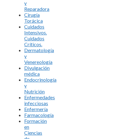
y
Reparadora
Cirugía
Torácica
Cuidados
Intensivos.
Cuidados
Críticos.
Dermatología
y
Venereología
Divulgación
médica
Endocrinología
y
Nutrición
Enfermedades
infecciosas
Enfermería
Farmacología
Formación
en
Ciencias
de