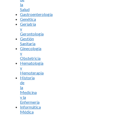
la
Salud
Gastroenterología
Genética
Geriatría
y
Gerontología
Gestión
Sanitaria
Ginecología
y
Obstetricia
Hematología
y
Hemoterapia
Historia
de
la
Medicina
y la
Enfermería
Informática
Médica