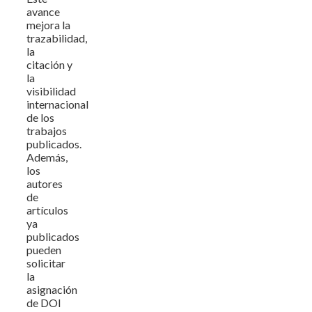
avance
mejora la
trazabilidad,
la
citación y
la
visibilidad
internacional
de los
trabajos
publicados.
Además,
los
autores
de
artículos
ya
publicados
pueden
solicitar
la
asignación
de DOI