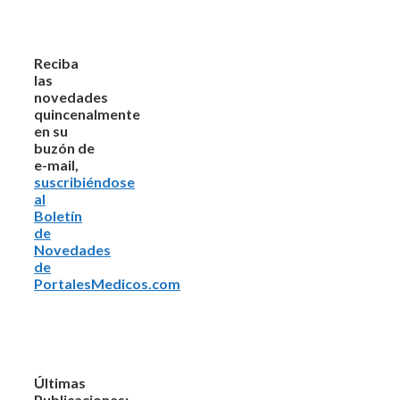
Reciba
las
novedades
quincenalmente
en su
buzón de
e-mail,
suscribiéndose
al
Boletín
de
Novedades
de
PortalesMedicos.com
Últimas
Publicaciones: