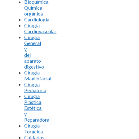
Bioquímica.
Química
orgánica
Cardiología
Cirugía
Cardiovascular
Cirugía
General
y
del
aparato
digestivo
Cirugía
Maxilofacial
Cirugía
Pediátrica
Cirugía
Plástica,
Estética
y
Reparadora
Cirugía
Torácica
Cuidados