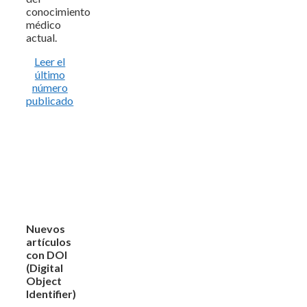
conocimiento
médico
actual.
Leer el
último
número
publicado
Nuevos
artículos
con DOI
(Digital
Object
Identifier)