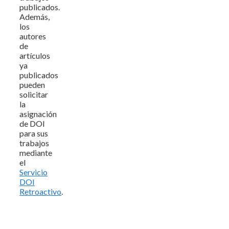
publicados.
Además,
los
autores
de
artículos
ya
publicados
pueden
solicitar
la
asignación
de DOI
para sus
trabajos
mediante
el
Servicio
DOI
Retroactivo
.