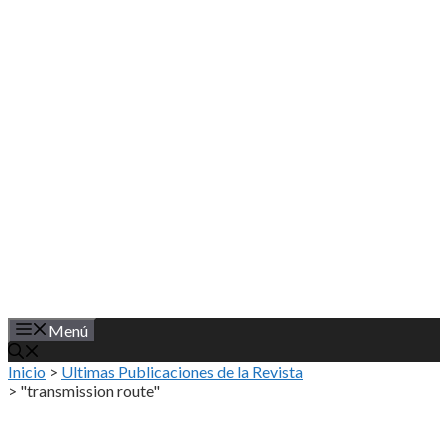
Saltar
al
contenido
Menú
Inicio
>
Ultimas Publicaciones de la Revista
>
"transmission route"