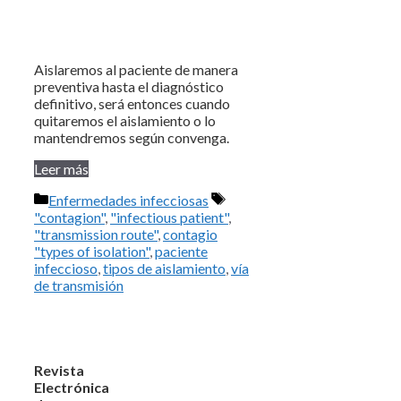
Aislaremos al paciente de manera
preventiva hasta el diagnóstico
definitivo, será entonces cuando
quitaremos el aislamiento o lo
mantendremos según convenga.
Leer más
Categorías
Enfermedades infecciosas
Etiquetas
"contagion"
,
"infectious patient"
,
"transmission route"
,
contagio
"types of isolation"
,
paciente
infeccioso
,
tipos de aislamiento
,
vía
de transmisión
Revista
Electrónica