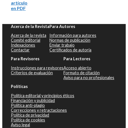
artículo
en PDF
Acerca de la Revista
Para Autores
Acerca de la revista
Información para autores
Comité editorial
Normas de publicación
Indexaciones
Enviar trabajo
Contactar
Certificados de autoría
Para Revisores
Para Lectores
Instrucciones para revisores
Acceso abierto
Criterios de evaluación
Formato de citación
Aviso para no profesionales
Políticas
Política editorial y principios éticos
Financiación y publicidad
Política anti-plagio
Correcciones y retractaciones
Política de privacidad
Política de cookies
Aviso legal