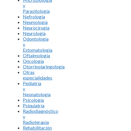
y
Parasitología
Nefrología
Neumología
Neurocirugía
Neurología
Odontología
y
Estomatología
Oftalmología
Oncología
Otorrinolaringología
Otras
especialidades
Pediatría
y
Neonatología
Psicología
Psiquiatría
Radiodiagnóstico
y
Radioterapia
Rehabilitación