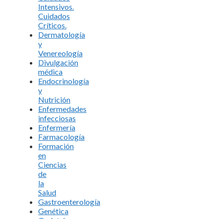
Intensivos.
Cuidados
Críticos.
Dermatología
y
Venereología
Divulgación
médica
Endocrinología
y
Nutrición
Enfermedades
infecciosas
Enfermería
Farmacología
Formación
en
Ciencias
de
la
Salud
Gastroenterología
Genética