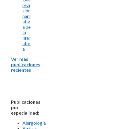
revi
sión
narr
ativ
a de
la
liter
atur
a
Ver más
publicaciones
recientes
Publicaciones
por
especialidad:
Alergología
Análisis