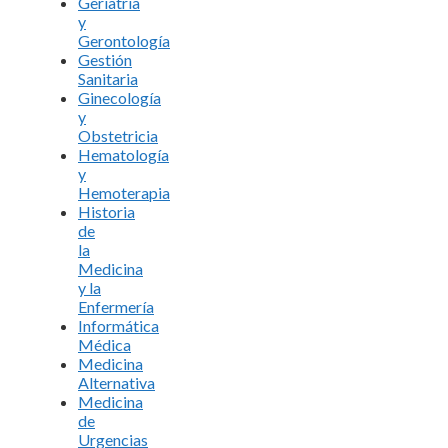
Geriatría
y
Gerontología
Gestión
Sanitaria
Ginecología
y
Obstetricia
Hematología
y
Hemoterapia
Historia
de
la
Medicina
y la
Enfermería
Informática
Médica
Medicina
Alternativa
Medicina
de
Urgencias