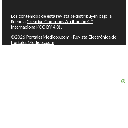
Los contenidos de esta revista se distribuyen bajo la
licencia
Creative Commons Atribución 4.0
Internacional (CC BY 4.0)
.
©2026
PortalesMedicos.com
-
Revista Electrónica de
PortalesMedicos.com