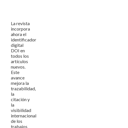
La revista
incorpora
ahora el
identificador
digital
DOI en
todos los
artículos
nuevos.
Este
avance
mejora la
trazabilidad,
la
citación y
la
visibilidad
internacional
de los
trabajos