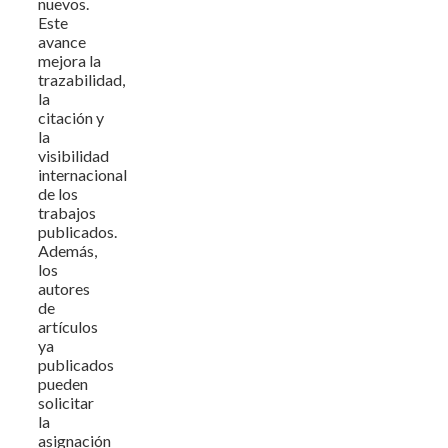
nuevos.
Este
avance
mejora la
trazabilidad,
la
citación y
la
visibilidad
internacional
de los
trabajos
publicados.
Además,
los
autores
de
artículos
ya
publicados
pueden
solicitar
la
asignación