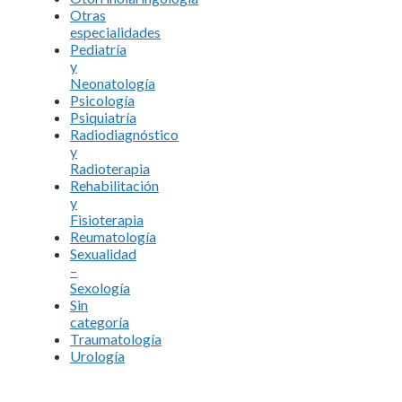
Otras
especialidades
Pediatría
y
Neonatología
Psicología
Psiquiatría
Radiodiagnóstico
y
Radioterapia
Rehabilitación
y
Fisioterapia
Reumatología
Sexualidad
–
Sexología
Sin
categoría
Traumatología
Urología