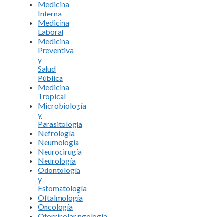
Medicina
Interna
Medicina
Laboral
Medicina
Preventiva
y
Salud
Pública
Medicina
Tropical
Microbiología
y
Parasitología
Nefrología
Neumología
Neurocirugía
Neurología
Odontología
y
Estomatología
Oftalmología
Oncología
Otorrinolaringología