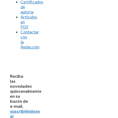
Certificados
de
autoría
Artículos
en
PDF
Contactar
con
la
Redacción
Reciba
las
novedades
quincenalmente
en su
buzón de
e-mail,
suscribiéndose
al