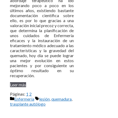
abordaje terapéutico ha ido
mejorando poco a poco en los
últimos años, existiendo bastante
documentación científica sobre
ello, es por lo que gracias a una
valoración inicial precoz y correcta,
que determina la planificación de
unos cuidados de Enfermería
eficaces y la instauración de un
tratamiento médico adecuado a las
características y la gravedad del
quemado, hoy día se puede lograr
una mejor evolución en estos
pacientes y por consiguiente un
óptimo resultado en su
recuperación.
Leer más
Páginas:
1
2
Categorías
Etiquetas
Enfermería
lesión
,
quemadura
,
trasplante autólogo