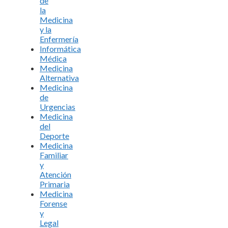
de
la
Medicina
y la
Enfermería
Informática
Médica
Medicina
Alternativa
Medicina
de
Urgencias
Medicina
del
Deporte
Medicina
Familiar
y
Atención
Primaria
Medicina
Forense
y
Legal