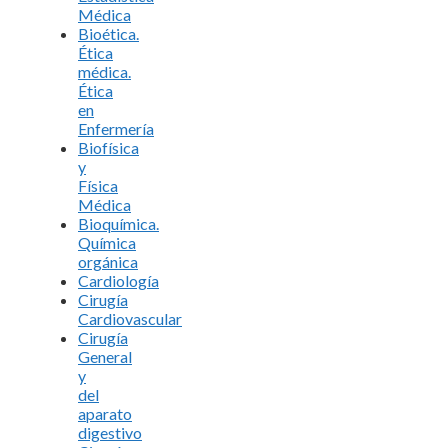
Médica
Bioética.
Ética
médica.
Ética
en
Enfermería
Biofísica
y
Física
Médica
Bioquímica.
Química
orgánica
Cardiología
Cirugía
Cardiovascular
Cirugía
General
y
del
aparato
digestivo