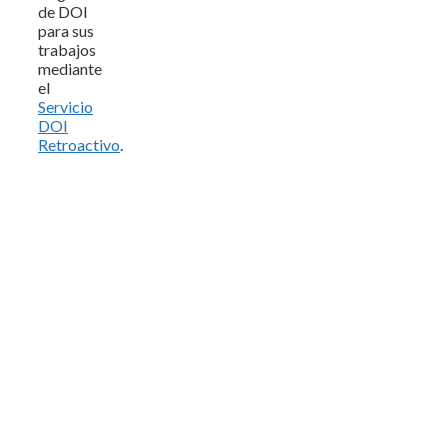
de DOI
para sus
trabajos
mediante
el
Servicio
DOI
Retroactivo
.