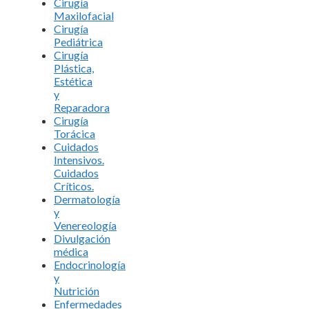
Cirugía
Maxilofacial
Cirugía
Pediátrica
Cirugía
Plástica,
Estética
y
Reparadora
Cirugía
Torácica
Cuidados
Intensivos.
Cuidados
Críticos.
Dermatología
y
Venereología
Divulgación
médica
Endocrinología
y
Nutrición
Enfermedades