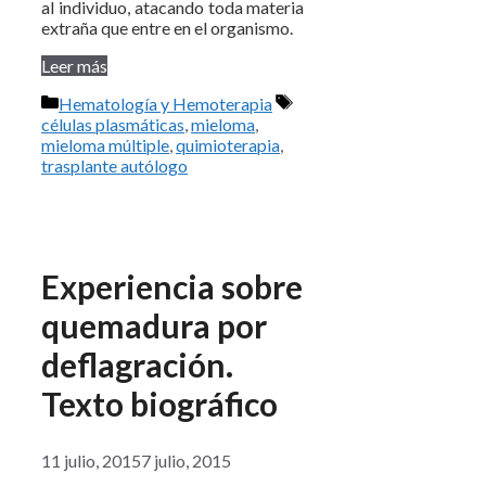
al individuo, atacando toda materia
extraña que entre en el organismo.
Leer más
Categorías
Etiquetas
Hematología y Hemoterapia
células plasmáticas
,
mieloma
,
mieloma múltiple
,
quimioterapia
,
trasplante autólogo
Experiencia sobre
quemadura por
deflagración.
Texto biográfico
11 julio, 2015
7 julio, 2015