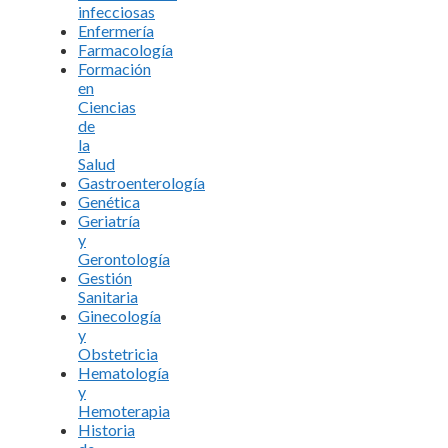
infecciosas
Enfermería
Farmacología
Formación
en
Ciencias
de
la
Salud
Gastroenterología
Genética
Geriatría
y
Gerontología
Gestión
Sanitaria
Ginecología
y
Obstetricia
Hematología
y
Hemoterapia
Historia