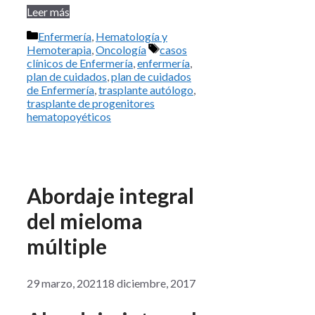
Leer más
Categorías
Enfermería
,
Hematología y
Etiquetas
Hemoterapia
,
Oncología
casos
clínicos de Enfermería
,
enfermería
,
plan de cuidados
,
plan de cuidados
de Enfermería
,
trasplante autólogo
,
trasplante de progenitores
hematopoyéticos
Abordaje integral
del mieloma
múltiple
29 marzo, 2021
18 diciembre, 2017