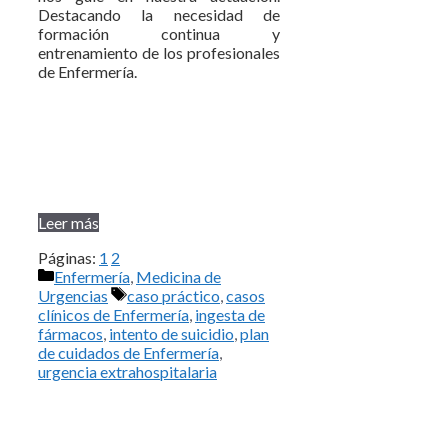
Destacando la necesidad de
formación continua y
entrenamiento de los profesionales
de Enfermería.
Leer más
Páginas:
1
2
Categorías
Enfermería
,
Medicina de
Etiquetas
Urgencias
caso práctico
,
casos
clínicos de Enfermería
,
ingesta de
fármacos
,
intento de suicidio
,
plan
de cuidados de Enfermería
,
urgencia extrahospitalaria