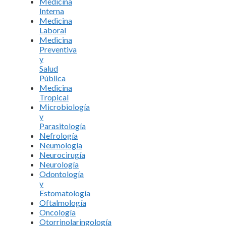
Medicina
Interna
Medicina
Laboral
Medicina
Preventiva
y
Salud
Pública
Medicina
Tropical
Microbiología
y
Parasitología
Nefrología
Neumología
Neurocirugía
Neurología
Odontología
y
Estomatología
Oftalmología
Oncología
Otorrinolaringología