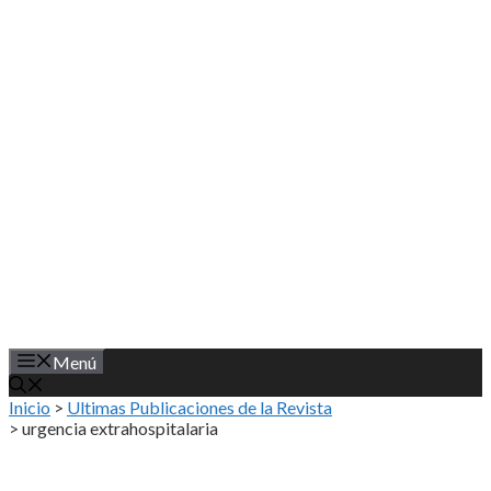
Saltar
al
contenido
Menú
Inicio
>
Ultimas Publicaciones de la Revista
>
urgencia extrahospitalaria