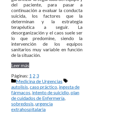
del paciente, para pasar a
continuación a evaluar la conducta
suicida, los factores que la
determinan y la estrategia
terapéutica a seguir. La
desorganización y el caos suele ser
lo que predomine, siendo la
intervención de los equipos
sanitarios muy variable en función
de la situación.
Leer más
Páginas:
1
2
3
Categorías
Etiquetas
Medicina de Urgencias
autolisis
,
caso práctico
,
ingesta de
fármacos
,
intento de suicidio
,
plan
de cuidados de Enfermería
,
sobredosis
,
urgencia
extrahospitalaria