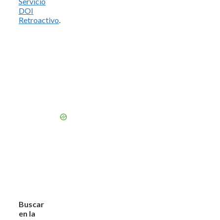
Servicio
DOI
Retroactivo
.
Buscar
en la