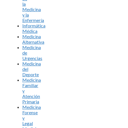
la
Medicina
y la
Enfermería
Informática
Médica
Medicina
Alternativa
Medicina
de
Urgencias
Medicina
del
Deporte
Medicina
Familiar
y
Atención
Primaria
Medicina
Forense
y
Legal