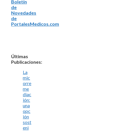
Boletín
de
Novedades
de
PortalesMedicos.com
Últimas
Publicaciones:
La
mic
orre
me
diac
ión:
una
opc
ión
sost
eni