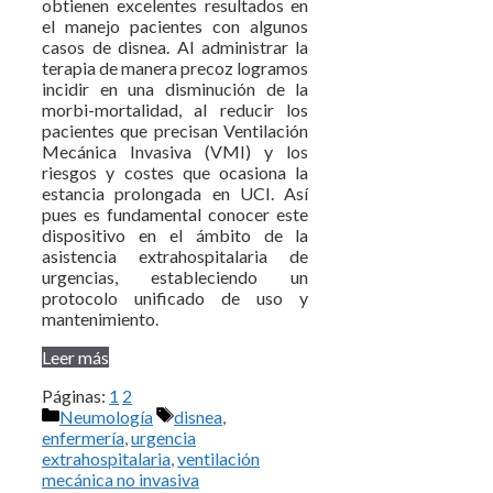
obtienen excelentes resultados en
el manejo pacientes con algunos
casos de disnea. Al administrar la
terapia de manera precoz logramos
incidir en una disminución de la
morbi-mortalidad, al reducir los
pacientes que precisan Ventilación
Mecánica Invasiva (VMI) y los
riesgos y costes que ocasiona la
estancia prolongada en UCI. Así
pues es fundamental conocer este
dispositivo en el ámbito de la
asistencia extrahospitalaria de
urgencias, estableciendo un
protocolo unificado de uso y
mantenimiento.
Leer más
Páginas:
1
2
Categorías
Etiquetas
Neumología
disnea
,
enfermería
,
urgencia
extrahospitalaria
,
ventilación
mecánica no invasiva