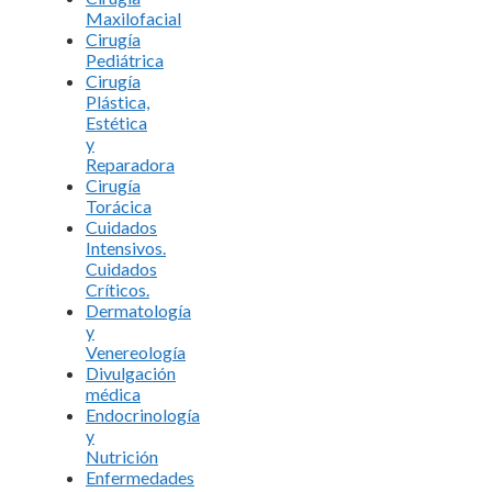
Maxilofacial
Cirugía
Pediátrica
Cirugía
Plástica,
Estética
y
Reparadora
Cirugía
Torácica
Cuidados
Intensivos.
Cuidados
Críticos.
Dermatología
y
Venereología
Divulgación
médica
Endocrinología
y
Nutrición
Enfermedades