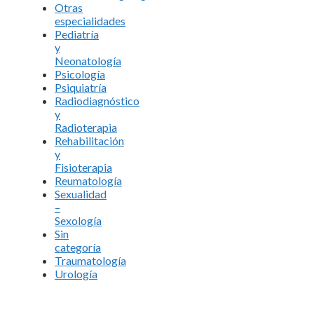
Otras
especialidades
Pediatría
y
Neonatología
Psicología
Psiquiatría
Radiodiagnóstico
y
Radioterapia
Rehabilitación
y
Fisioterapia
Reumatología
Sexualidad
–
Sexología
Sin
categoría
Traumatología
Urología