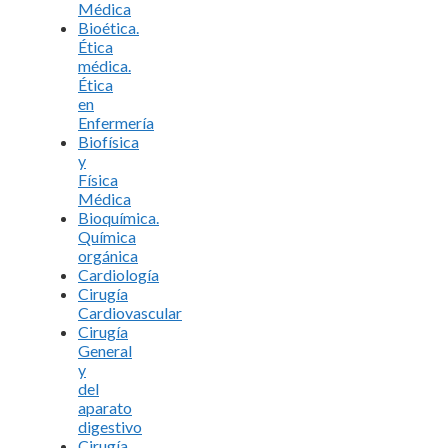
Médica
Bioética.
Ética
médica.
Ética
en
Enfermería
Biofísica
y
Física
Médica
Bioquímica.
Química
orgánica
Cardiología
Cirugía
Cardiovascular
Cirugía
General
y
del
aparato
digestivo
Cirugía