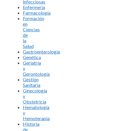
infecciosas
Enfermería
Farmacología
Formación
en
Ciencias
de
la
Salud
Gastroenterología
Genética
Geriatría
y
Gerontología
Gestión
Sanitaria
Ginecología
y
Obstetricia
Hematología
y
Hemoterapia
Historia
de