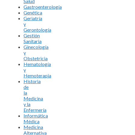
Salud
Gastroenterología
Genética
Geriatría
y
Gerontología
Gestión
Sanitaria
Ginecología
y
Obstetricia
Hematología
y
Hemoterapia
Historia
de
la
Medicina
y la
Enfermería
Informática
Médica
Medicina
Alternativa