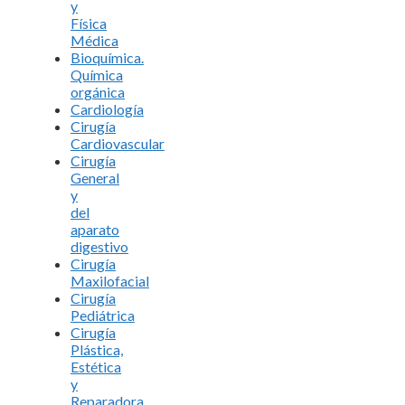
y
Física
Médica
Bioquímica.
Química
orgánica
Cardiología
Cirugía
Cardiovascular
Cirugía
General
y
del
aparato
digestivo
Cirugía
Maxilofacial
Cirugía
Pediátrica
Cirugía
Plástica,
Estética
y
Reparadora