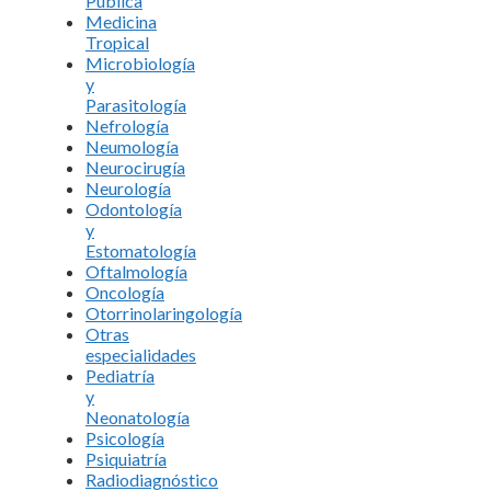
Pública
Medicina
Tropical
Microbiología
y
Parasitología
Nefrología
Neumología
Neurocirugía
Neurología
Odontología
y
Estomatología
Oftalmología
Oncología
Otorrinolaringología
Otras
especialidades
Pediatría
y
Neonatología
Psicología
Psiquiatría
Radiodiagnóstico