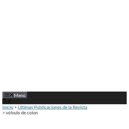
Saltar
al
contenido
Menú
Inicio
>
Ultimas Publicaciones de la Revista
>
vólvulo de colon