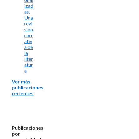
izad
as.
Una
revi
sión
narr
ativ
a de
la
liter
atur
a
Ver más
publicaciones
recientes
Publicaciones
por