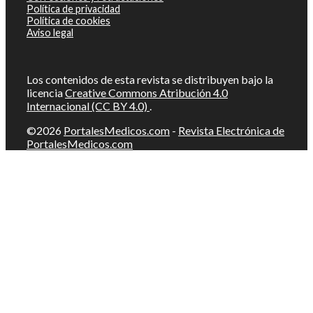
Política de privacidad
Política de cookies
Aviso legal
Los contenidos de esta revista se distribuyen bajo la
licencia
Creative Commons Atribución 4.0
Internacional (CC BY 4.0)
.
©2026
PortalesMedicos.com
-
Revista Electrónica de
PortalesMedicos.com