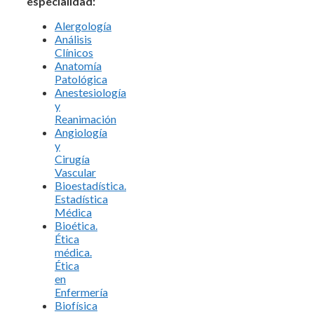
especialidad:
Alergología
Análisis
Clínicos
Anatomía
Patológica
Anestesiología
y
Reanimación
Angiología
y
Cirugía
Vascular
Bioestadística.
Estadística
Médica
Bioética.
Ética
médica.
Ética
en
Enfermería
Biofísica