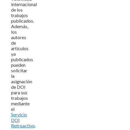
internacional
de los
trabajos
publicados.
Además,
los
autores
de
artículos
ya
publicados
pueden
solicitar
la
asignación
de DOI
para sus
trabajos
mediante
el
Servicio
DOI
Retroactivo
.