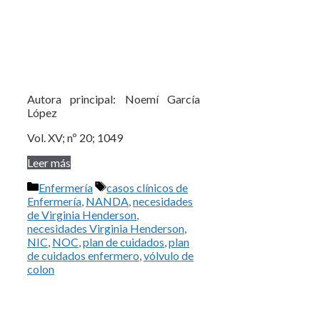
Autora principal: Noemí García
López
Vol. XV; nº 20; 1049
Leer más
Categorías
Etiquetas
Enfermería
casos clínicos de
Enfermería
,
NANDA
,
necesidades
de Virginia Henderson
,
necesidades Virginia Henderson
,
NIC
,
NOC
,
plan de cuidados
,
plan
de cuidados enfermero
,
vólvulo de
colon