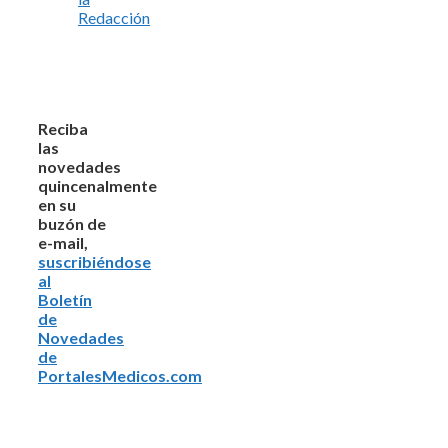
Redacción
Reciba
las
novedades
quincenalmente
en su
buzón de
e-mail,
suscribiéndose
al
Boletín
de
Novedades
de
PortalesMedicos.com