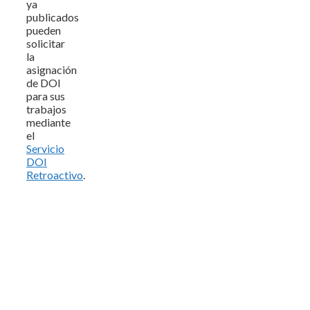
ya
publicados
pueden
solicitar
la
asignación
de DOI
para sus
trabajos
mediante
el
Servicio
DOI
Retroactivo
.