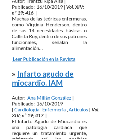
Autor: Irantzu Ripa Aisa |
Publicado: 16/10/2019 |
Vol. XIV;
nº 19; 416
|
Muchas de las teóricas enfermeras,
como Virginia Henderson, dentro
de sus 14 necesidades básicas o
Callista Roy, dentro de sus patrones
funcionales, señalan la
alimentación…
Leer Publicación en la Revista
»
Infarto agudo de
miocardio. IAM
Autor:
Ana Millán González
|
Publicado: 16/10/2019
|
Cardiologia
,
Enfermeria
,
Articulos
|
Vol.
XIV; nº 19; 417
|
El Infarto Agudo de Miocardio es
una patología cardíaca que
requiere un tratamiento urgente,
mitigando así las posibles