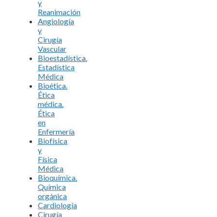
y
Reanimación
Angiología
y
Cirugía
Vascular
Bioestadística.
Estadística
Médica
Bioética.
Ética
médica.
Ética
en
Enfermería
Biofísica
y
Física
Médica
Bioquímica.
Química
orgánica
Cardiología
Cirugía