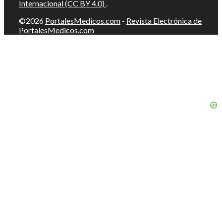
Internacional (CC BY 4.0)
.
©2026
PortalesMedicos.com
-
Revista Electrónica de
PortalesMedicos.com