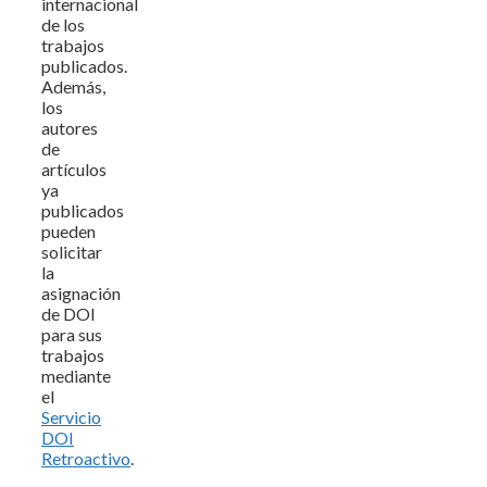
internacional
de los
trabajos
publicados.
Además,
los
autores
de
artículos
ya
publicados
pueden
solicitar
la
asignación
de DOI
para sus
trabajos
mediante
el
Servicio
DOI
Retroactivo
.