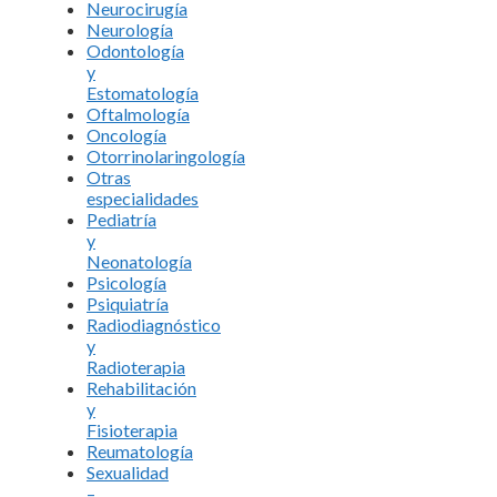
Neurocirugía
Neurología
Odontología
y
Estomatología
Oftalmología
Oncología
Otorrinolaringología
Otras
especialidades
Pediatría
y
Neonatología
Psicología
Psiquiatría
Radiodiagnóstico
y
Radioterapia
Rehabilitación
y
Fisioterapia
Reumatología
Sexualidad
–