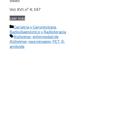
Souto
Vol. XVI; nº 4; 147
Leer más
Categorías
Geriatría y Gerontología
,
Radiodiagnóstico y Radioterapia
Etiquetas
Alzheimer
,
enfermedad de
Alzheimer
,
neuroimagen
,
PET
,
β-
amiloide