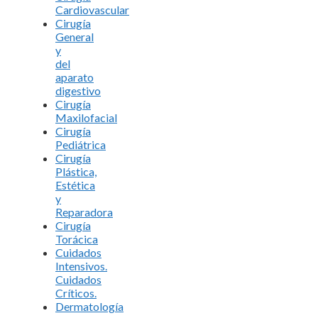
Cardiovascular
Cirugía
General
y
del
aparato
digestivo
Cirugía
Maxilofacial
Cirugía
Pediátrica
Cirugía
Plástica,
Estética
y
Reparadora
Cirugía
Torácica
Cuidados
Intensivos.
Cuidados
Críticos.
Dermatología