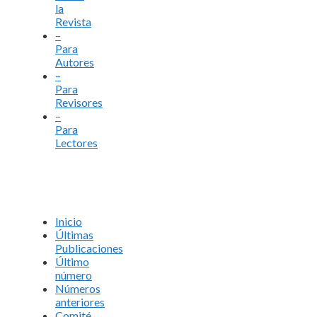
la
Revista
–
Para
Autores
–
Para
Revisores
–
Para
Lectores
Inicio
Últimas
Publicaciones
Último
número
Números
anteriores
Comité