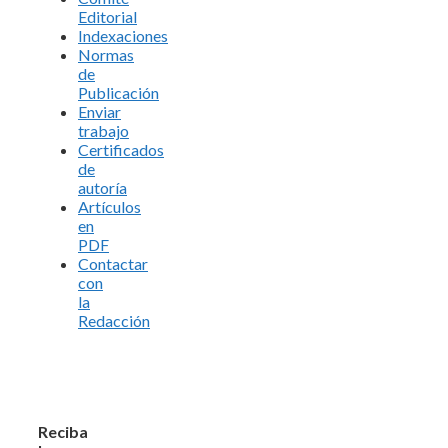
Editorial
Indexaciones
Normas
de
Publicación
Enviar
trabajo
Certificados
de
autoría
Artículos
en
PDF
Contactar
con
la
Redacción
Reciba