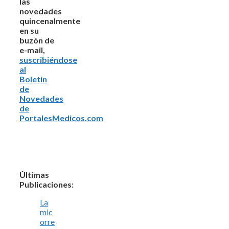
las
novedades
quincenalmente
en su
buzón de
e-mail,
suscribiéndose
al
Boletín
de
Novedades
de
PortalesMedicos.com
Últimas
Publicaciones:
La
mic
orre