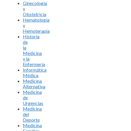
Ginecología
y
Obstetricia
Hematología
y
Hemoterapia
Historia
de
la
Medicina
y la
Enfermería
Informática
Médica
Medicina
Alternativa
Medicina
de
Urgencias
Medicina
del
Deporte
Medicina
Familiar