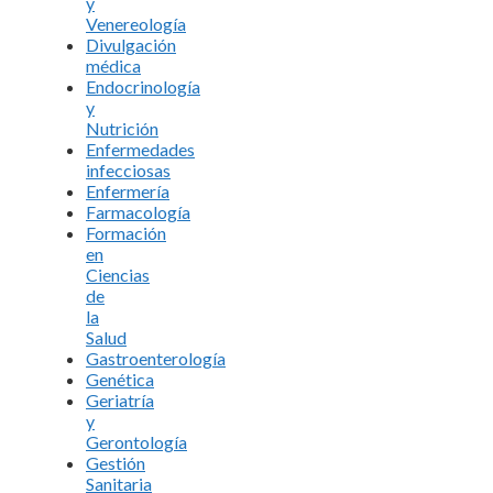
y
Venereología
Divulgación
médica
Endocrinología
y
Nutrición
Enfermedades
infecciosas
Enfermería
Farmacología
Formación
en
Ciencias
de
la
Salud
Gastroenterología
Genética
Geriatría
y
Gerontología
Gestión
Sanitaria