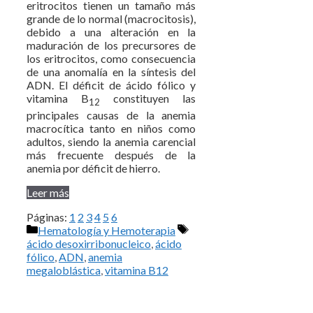
eritrocitos tienen un tamaño más
grande de lo normal (macrocitosis),
debido a una alteración en la
maduración de los precursores de
los eritrocitos, como consecuencia
de una anomalía en la síntesis del
ADN. El déficit de ácido fólico y
vitamina B
constituyen las
12
principales causas de la anemia
macrocítica tanto en niños como
adultos, siendo la anemia carencial
más frecuente después de la
anemia por déficit de hierro.
Leer más
Páginas:
1
2
3
4
5
6
Categorías
Etiquetas
Hematología y Hemoterapia
ácido desoxirribonucleico
,
ácido
fólico
,
ADN
,
anemia
megaloblástica
,
vitamina B12