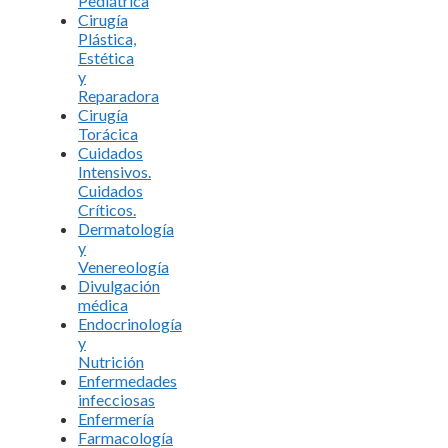
Pediátrica
Cirugía
Plástica,
Estética
y
Reparadora
Cirugía
Torácica
Cuidados
Intensivos.
Cuidados
Críticos.
Dermatología
y
Venereología
Divulgación
médica
Endocrinología
y
Nutrición
Enfermedades
infecciosas
Enfermería
Farmacología