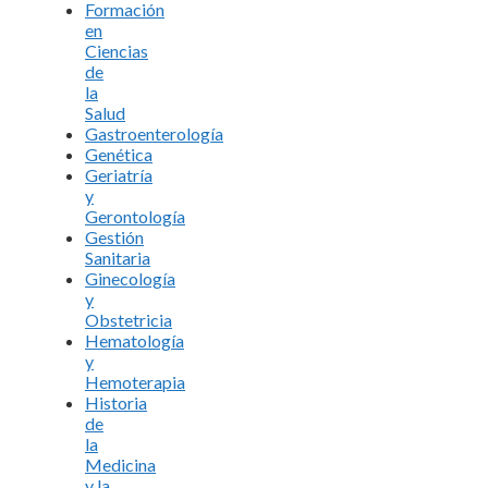
Formación
en
Ciencias
de
la
Salud
Gastroenterología
Genética
Geriatría
y
Gerontología
Gestión
Sanitaria
Ginecología
y
Obstetricia
Hematología
y
Hemoterapia
Historia
de
la
Medicina
y la