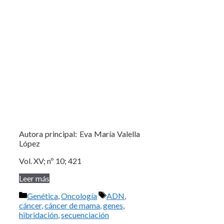
Autora principal: Eva María Valella
López
Vol. XV; nº 10; 421
Leer más
Categorías
Etiquetas
Genética
,
Oncología
ADN
,
cáncer
,
cáncer de mama
,
genes
,
hibridación
,
secuenciación