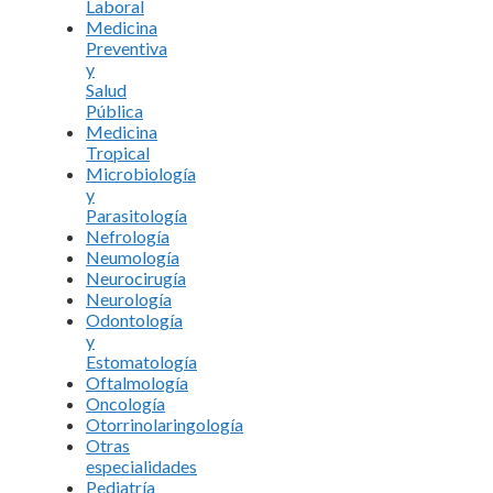
Laboral
Medicina
Preventiva
y
Salud
Pública
Medicina
Tropical
Microbiología
y
Parasitología
Nefrología
Neumología
Neurocirugía
Neurología
Odontología
y
Estomatología
Oftalmología
Oncología
Otorrinolaringología
Otras
especialidades
Pediatría