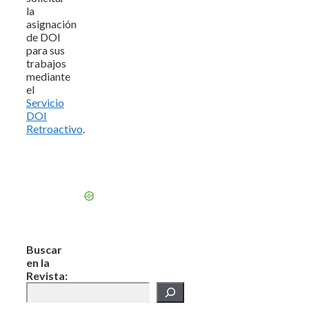
la
asignación
de DOI
para sus
trabajos
mediante
el
Servicio
DOI
Retroactivo
.
Buscar
en la
Revista: