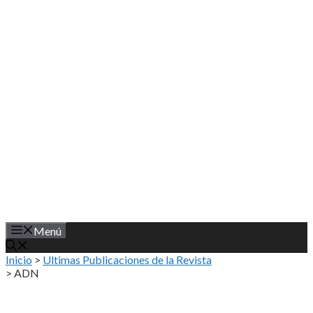
Saltar
al
contenido
Menú
Inicio
>
Ultimas Publicaciones de la Revista
>
ADN