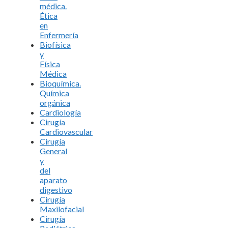
médica.
Ética
en
Enfermería
Biofísica
y
Física
Médica
Bioquímica.
Química
orgánica
Cardiología
Cirugía
Cardiovascular
Cirugía
General
y
del
aparato
digestivo
Cirugía
Maxilofacial
Cirugía