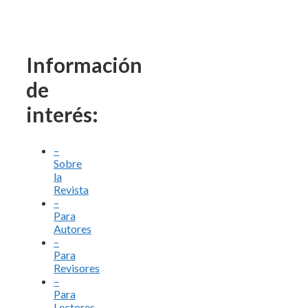
Información
de
interés:
–
Sobre
la
Revista
–
Para
Autores
–
Para
Revisores
–
Para
Lectores