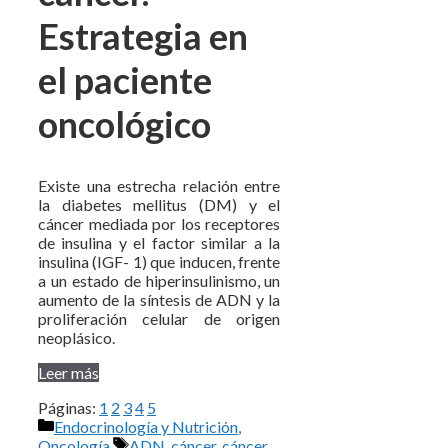
Estrategia en
el paciente
oncológico
Existe una estrecha relación entre
la diabetes mellitus (DM) y el
cáncer mediada por los receptores
de insulina y el factor similar a la
insulina (IGF- 1) que inducen, frente
a un estado de hiperinsulinismo, un
aumento de la síntesis de ADN y la
proliferación celular de origen
neoplásico.
Leer más
Páginas:
1
2
3
4
5
Categorías
Endocrinología y Nutrición
,
Etiquetas
Oncología
ADN
,
cáncer
,
cáncer