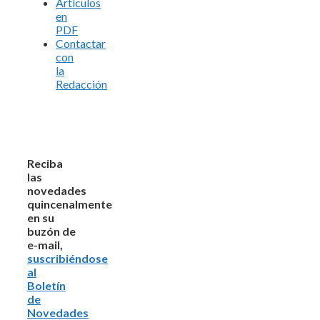
Artículos
en
PDF
Contactar
con
la
Redacción
Reciba
las
novedades
quincenalmente
en su
buzón de
e-mail,
suscribiéndose
al
Boletín
de
Novedades