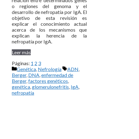
relación entre determinados genes
o regiones del genoma y el
desarrollo de nefropatía por IgA. El
objetivo de esta revisión es
explicar el conocimiento actual
acerca de los mecanismos que
explican la herencia de la
nefropatía por IgA.
Leer más
Páginas:
1
2
3
Categorías
Etiquetas
Genética
,
Nefrología
ADN
,
Berger
,
DNA
,
enfermedad de
Berger
,
factores genéticos
,
genética
,
glomerulonefritis
,
IgA
,
nefropatía