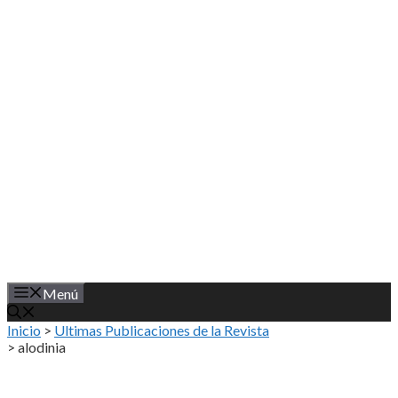
Saltar
al
contenido
Menú
Inicio
>
Ultimas Publicaciones de la Revista
>
alodinia