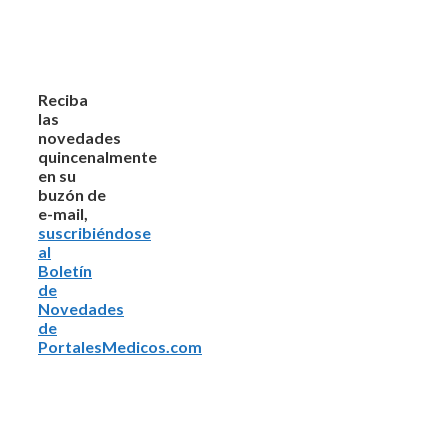
Reciba
las
novedades
quincenalmente
en su
buzón de
e-mail,
suscribiéndose
al
Boletín
de
Novedades
de
PortalesMedicos.com