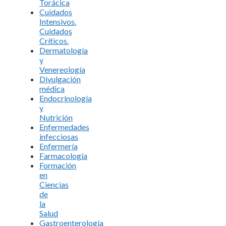
Torácica
Cuidados
Intensivos.
Cuidados
Críticos.
Dermatología
y
Venereología
Divulgación
médica
Endocrinología
y
Nutrición
Enfermedades
infecciosas
Enfermería
Farmacología
Formación
en
Ciencias
de
la
Salud
Gastroenterología