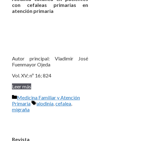
con cefaleas primarias en
atención primaria
Autor principal: Vladimir José
Fuenmayor Ojeda
Vol. XV; nº 16; 824
Leer más
Categorías
Medicina Familiar y Atención
Etiquetas
Primaria
alodinia
,
cefalea
,
migraña
Revista