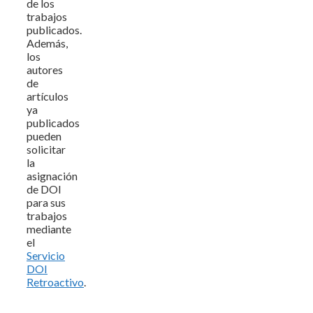
de los
trabajos
publicados.
Además,
los
autores
de
artículos
ya
publicados
pueden
solicitar
la
asignación
de DOI
para sus
trabajos
mediante
el
Servicio
DOI
Retroactivo
.