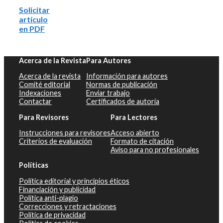
Solicitar
artículo
en PDF
Acerca de la Revista
Para Autores
Acerca de la revista
Información para autores
Comité editorial
Normas de publicación
Indexaciones
Enviar trabajo
Contactar
Certificados de autoría
Para Revisores
Para Lectores
Instrucciones para revisores
Acceso abierto
Criterios de evaluación
Formato de citación
Aviso para no profesionales
Políticas
Política editorial y principios éticos
Financiación y publicidad
Política anti-plagio
Correcciones y retractaciones
Política de privacidad