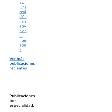
as.
Una
revi
sión
narr
ativ
a de
la
liter
atur
a
Ver más
publicaciones
recientes
Publicaciones
por
especialidad: