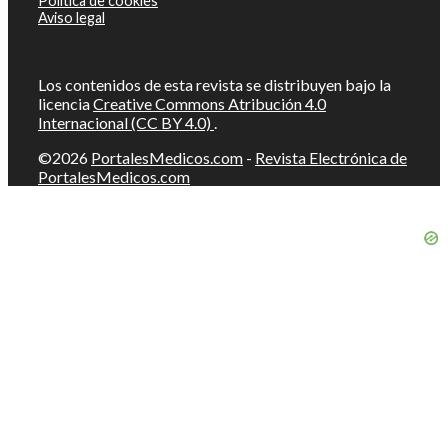
Política de cookies
Aviso legal
Los contenidos de esta revista se distribuyen bajo la
licencia
Creative Commons Atribución 4.0
Internacional (CC BY 4.0)
.
©2026
PortalesMedicos.com
-
Revista Electrónica de
PortalesMedicos.com