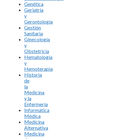
Genética
Geriatría
y
Gerontología
Gestión
Sanitaria
Ginecología
y
Obstetricia
Hematología
y
Hemoterapia
Historia
de
la
Medicina
y la
Enfermería
Informática
Médica
Medicina
Alternativa
Medicina