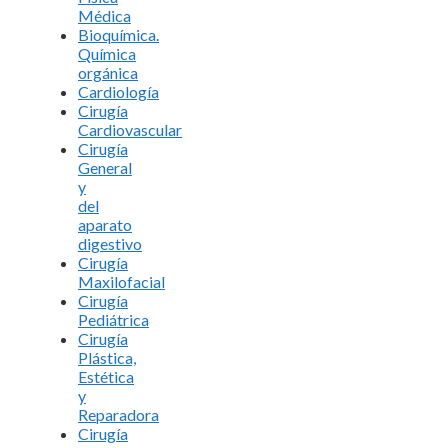
Médica
Bioquímica.
Química
orgánica
Cardiología
Cirugía
Cardiovascular
Cirugía
General
y
del
aparato
digestivo
Cirugía
Maxilofacial
Cirugía
Pediátrica
Cirugía
Plástica,
Estética
y
Reparadora
Cirugía