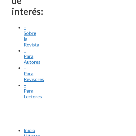
de
interés:
–
Sobre
la
Revista
–
Para
Autores
–
Para
Revisores
–
Para
Lectores
Inicio
Últimas