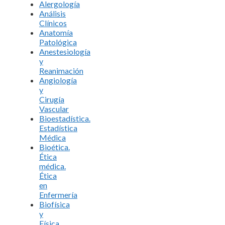
Alergología
Análisis
Clínicos
Anatomía
Patológica
Anestesiología
y
Reanimación
Angiología
y
Cirugía
Vascular
Bioestadística.
Estadística
Médica
Bioética.
Ética
médica.
Ética
en
Enfermería
Biofísica
y
Física