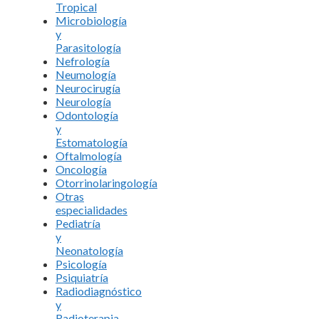
Tropical
Microbiología
y
Parasitología
Nefrología
Neumología
Neurocirugía
Neurología
Odontología
y
Estomatología
Oftalmología
Oncología
Otorrinolaringología
Otras
especialidades
Pediatría
y
Neonatología
Psicología
Psiquiatría
Radiodiagnóstico
y
Radioterapia