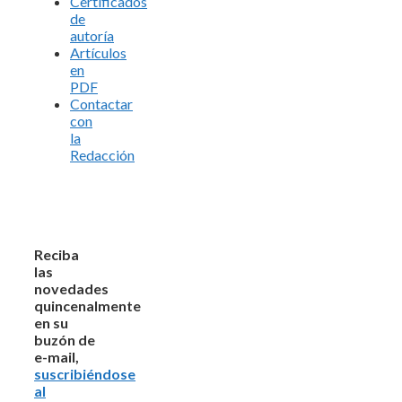
Certificados
de
autoría
Artículos
en
PDF
Contactar
con
la
Redacción
Reciba
las
novedades
quincenalmente
en su
buzón de
e-mail,
suscribiéndose
al