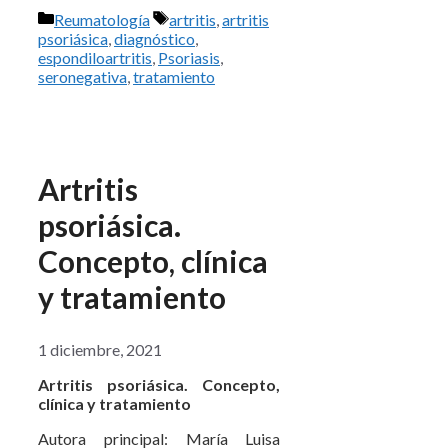
Categorías
Etiquetas
Reumatología
artritis
,
artritis
psoriásica
,
diagnóstico
,
espondiloartritis
,
Psoriasis
,
seronegativa
,
tratamiento
Artritis
psoriásica.
Concepto, clínica
y tratamiento
1 diciembre, 2021
Artritis psoriásica. Concepto,
clínica y tratamiento
Autora principal: María Luisa