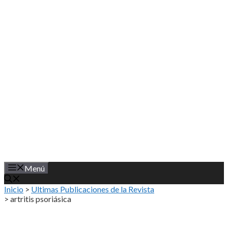
Saltar
al
contenido
Menú
Inicio
>
Ultimas Publicaciones de la Revista
>
artritis psoriásica