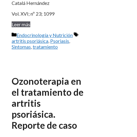
Catalá Hernández
Vol. XVI; nº 23; 1099
Leer más
Categorías
Etiquetas
Endocrinología y Nutrición
artritis psoriásica
,
Psoriasis
,
Sintomas
,
tratamiento
Ozonoterapia en
el tratamiento de
artritis
psoriásica.
Reporte de caso