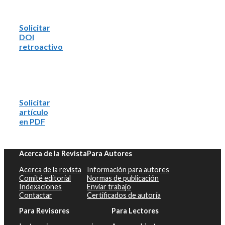
Solicitar
DOI
retroactivo
Solicitar
artículo
en PDF
Acerca de la Revista
Para Autores
Acerca de la revista
Información para autores
Comité editorial
Normas de publicación
Indexaciones
Enviar trabajo
Contactar
Certificados de autoría
Para Revisores
Para Lectores