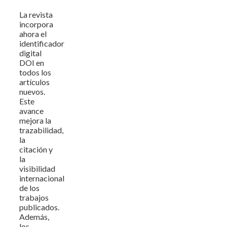
La revista
incorpora
ahora el
identificador
digital
DOI en
todos los
artículos
nuevos.
Este
avance
mejora la
trazabilidad,
la
citación y
la
visibilidad
internacional
de los
trabajos
publicados.
Además,
los