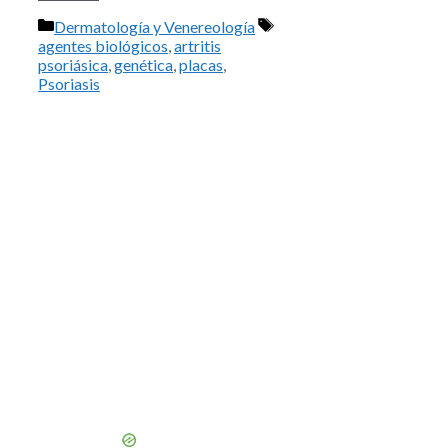
Categorías
Etiquetas
Dermatología y Venereología
agentes biológicos
,
artritis
psoriásica
,
genética
,
placas
,
Psoriasis