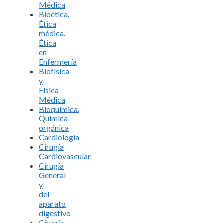
Médica
Bioética.
Ética
médica.
Ética
en
Enfermería
Biofísica
y
Física
Médica
Bioquímica.
Química
orgánica
Cardiología
Cirugía
Cardiovascular
Cirugía
General
y
del
aparato
digestivo
Cirugía