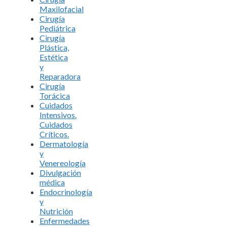
Maxilofacial
Cirugía
Pediátrica
Cirugía
Plástica,
Estética
y
Reparadora
Cirugía
Torácica
Cuidados
Intensivos.
Cuidados
Críticos.
Dermatología
y
Venereología
Divulgación
médica
Endocrinología
y
Nutrición
Enfermedades