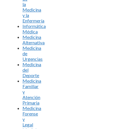
la
Medicina
y la
Enfermería
Informática
Médica
Medicina
Alternativa
Medicina
de
Urgencias
Medicina
del
Deporte
Medicina
Familiar
y
Atención
Primaria
Medicina
Forense
y
Legal