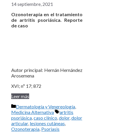
14 septiembre, 2021
Ozonoterapia en el tratamiento
de artritis psoriásica. Reporte
de caso
Autor principal: Hernán Hernández
Arosemena
XVI; nº 17; 872
Leer más
Categorías
Dermatología y Venereología
,
Etiquetas
Medicina Alternativa
artritis
psoriásica
,
caso clínico
,
dolor
,
dolor
articular
,
lesiones cutáneas
,
Ozonoterapia
,
Psoriasis