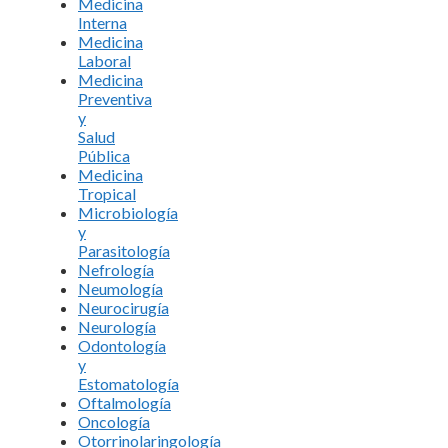
Medicina
Interna
Medicina
Laboral
Medicina
Preventiva
y
Salud
Pública
Medicina
Tropical
Microbiología
y
Parasitología
Nefrología
Neumología
Neurocirugía
Neurología
Odontología
y
Estomatología
Oftalmología
Oncología
Otorrinolaringología