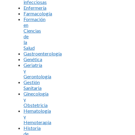
infecciosas
Enfermería
Farmacología
Formación
en
Ciencias
de
la
Salud
Gastroenterología
Genética
Geriatría
y
Gerontología
Gestión
Sanitaria
Ginecología
y
Obstetricia
Hematología
y
Hemoterapia
Historia
de