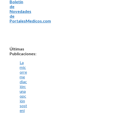
Boletín
de
Novedades
de
PortalesMedicos.com
Últimas
Publicaciones:
La
mic
orre
me
diac
ión:
una
opc
ión
sost
eni