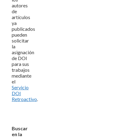
autores
de
artículos
ya
publicados
pueden
solicitar
la
asignación
de DOI
para sus
trabajos
mediante
el
Servicio
DOI
Retroactivo
.
Buscar
en la