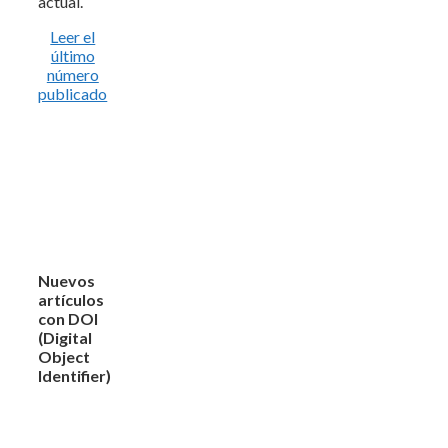
actual.
Leer el
último
número
publicado
Nuevos
artículos
con DOI
(Digital
Object
Identifier)