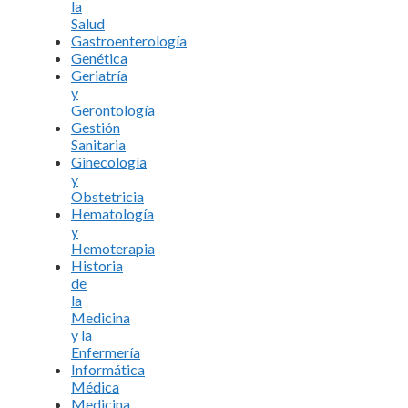
la
Salud
Gastroenterología
Genética
Geriatría
y
Gerontología
Gestión
Sanitaria
Ginecología
y
Obstetricia
Hematología
y
Hemoterapia
Historia
de
la
Medicina
y la
Enfermería
Informática
Médica
Medicina