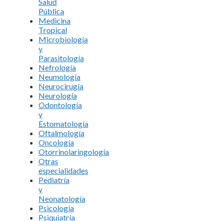
Salud
Pública
Medicina
Tropical
Microbiología
y
Parasitología
Nefrología
Neumología
Neurocirugía
Neurología
Odontología
y
Estomatología
Oftalmología
Oncología
Otorrinolaringología
Otras
especialidades
Pediatría
y
Neonatología
Psicología
Psiquiatría