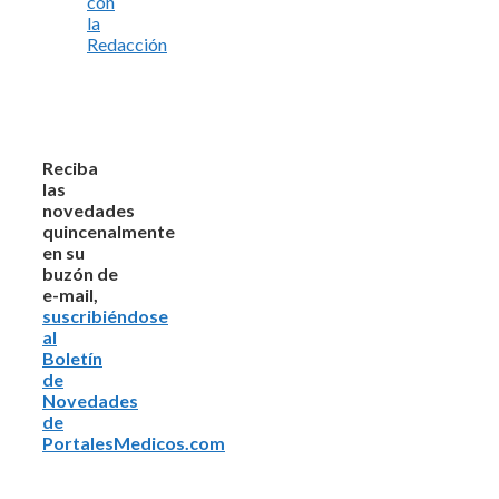
con
la
Redacción
Reciba
las
novedades
quincenalmente
en su
buzón de
e-mail,
suscribiéndose
al
Boletín
de
Novedades
de
PortalesMedicos.com