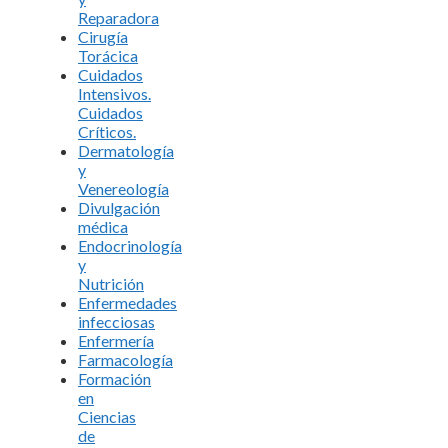
Reparadora
Cirugía
Torácica
Cuidados
Intensivos.
Cuidados
Críticos.
Dermatología
y
Venereología
Divulgación
médica
Endocrinología
y
Nutrición
Enfermedades
infecciosas
Enfermería
Farmacología
Formación
en
Ciencias
de