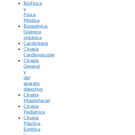
Biofísica
y
Física
Médica
Bioquímica.
Química
orgánica
Cardiología
Cirugía
Cardiovascular
Cirugía
General
y
del
aparato
digestivo
Cirugía
Maxilofacial
Cirugía
Pediátrica
Cirugía
Plástica,
Estética
y