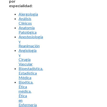
por
especialidad:
Alergología
Análisis
Clínicos
Anatomía
Patológica
Anestesiología
y
Reanimación
Angiología
y
Cirugía
Vascular
Bioestadística.
Estadística
Médica
Bioética.
Ética
médica.
Ética
en
Enfermería