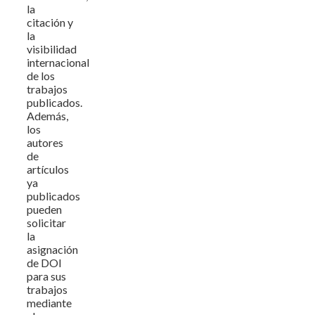
la
citación y
la
visibilidad
internacional
de los
trabajos
publicados.
Además,
los
autores
de
artículos
ya
publicados
pueden
solicitar
la
asignación
de DOI
para sus
trabajos
mediante