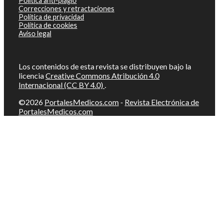
Política anti-plagio
Correcciones y retractaciones
Política de privacidad
Política de cookies
Aviso legal
Los contenidos de esta revista se distribuyen bajo la
licencia
Creative Commons Atribución 4.0
Internacional (CC BY 4.0)
.
©2026
PortalesMedicos.com
-
Revista Electrónica de
PortalesMedicos.com