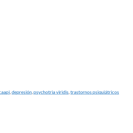
caapi
,
depresión
,
psychotria viridis
,
trastornos psiquiátricos