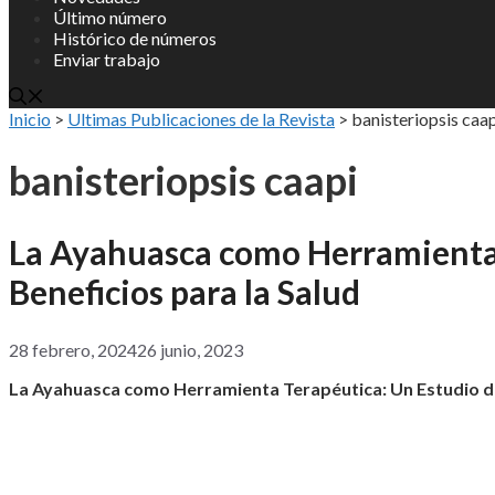
Último número
Histórico de números
Enviar trabajo
Inicio
>
Ultimas Publicaciones de la Revista
>
banisteriopsis caa
banisteriopsis caapi
La Ayahuasca como Herramienta 
Beneficios para la Salud
28 febrero, 2024
26 junio, 2023
La Ayahuasca como Herramienta Terapéutica: Un Estudio de 