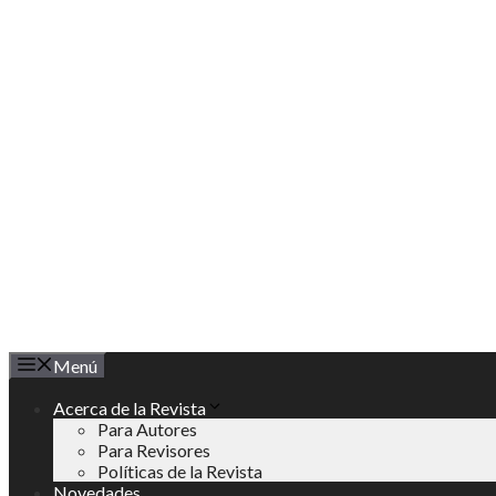
Saltar
al
contenido
Menú
Acerca de la Revista
Para Autores
Para Revisores
Políticas de la Revista
Novedades