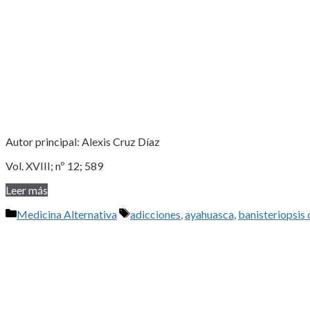
Autor principal: Alexis Cruz Díaz
Vol. XVIII; nº 12; 589
Leer más
Categorías
Etiquetas
Medicina Alternativa
adicciones
,
ayahuasca
,
banisteriopsis 