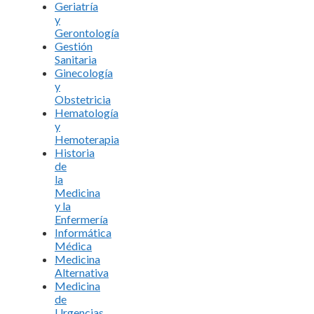
Geriatría
y
Gerontología
Gestión
Sanitaria
Ginecología
y
Obstetricia
Hematología
y
Hemoterapia
Historia
de
la
Medicina
y la
Enfermería
Informática
Médica
Medicina
Alternativa
Medicina
de
Urgencias