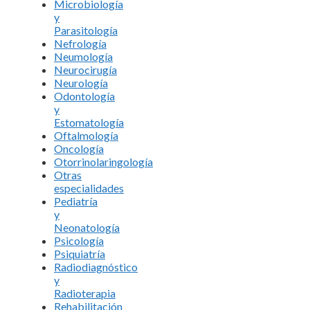
Microbiología
y
Parasitología
Nefrología
Neumología
Neurocirugía
Neurología
Odontología
y
Estomatología
Oftalmología
Oncología
Otorrinolaringología
Otras
especialidades
Pediatría
y
Neonatología
Psicología
Psiquiatría
Radiodiagnóstico
y
Radioterapia
Rehabilitación