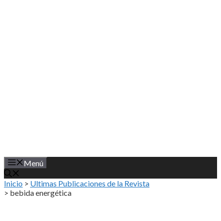
Saltar
al
contenido
Menú
Inicio
>
Ultimas Publicaciones de la Revista
>
bebida energética