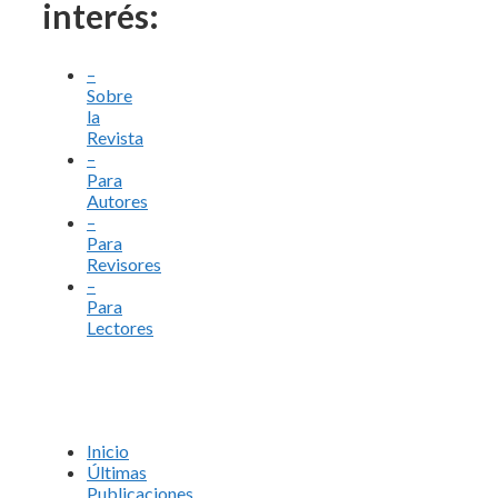
interés:
–
Sobre
la
Revista
–
Para
Autores
–
Para
Revisores
–
Para
Lectores
Inicio
Últimas
Publicaciones