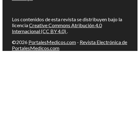
Los contenidos de esta revista se distribuyen bajo la
licencia
Creative Commons Atribución 4.0
Internacional (CC BY 4.0)
.
©2026
PortalesMedicos.com
-
Revista Electrónica de
PortalesMedicos.com