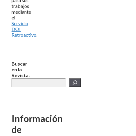
para sus
trabajos
mediante
el
Servicio
DOI
Retroactivo
.
Buscar
en la
Revista:
Información
de