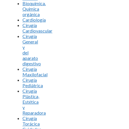
Bioquímica.
Química
orgánica
Cardiología
Cirugía
Cardiovascular
Cirugía
General
y
del
aparato
digestivo
Cirugía
Maxilofacial
Cirugía
Pediátrica
Cirugía
Plástica,
Estética
y
Reparadora
Cirugía
Torácica