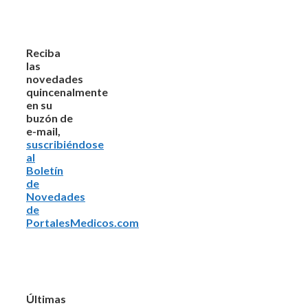
Reciba
las
novedades
quincenalmente
en su
buzón de
e-mail,
suscribiéndose
al
Boletín
de
Novedades
de
PortalesMedicos.com
Últimas