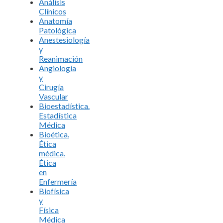
Análisis
Clínicos
Anatomía
Patológica
Anestesiología
y
Reanimación
Angiología
y
Cirugía
Vascular
Bioestadística.
Estadística
Médica
Bioética.
Ética
médica.
Ética
en
Enfermería
Biofísica
y
Física
Médica