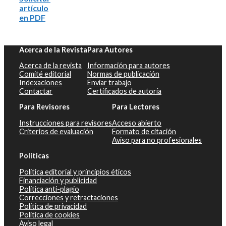
artículo
en PDF
Acerca de la Revista
Para Autores
Acerca de la revista
Información para autores
Comité editorial
Normas de publicación
Indexaciones
Enviar trabajo
Contactar
Certificados de autoría
Para Revisores
Para Lectores
Instrucciones para revisores
Acceso abierto
Criterios de evaluación
Formato de citación
Aviso para no profesionales
Políticas
Política editorial y principios éticos
Financiación y publicidad
Política anti-plagio
Correcciones y retractaciones
Política de privacidad
Política de cookies
Aviso legal