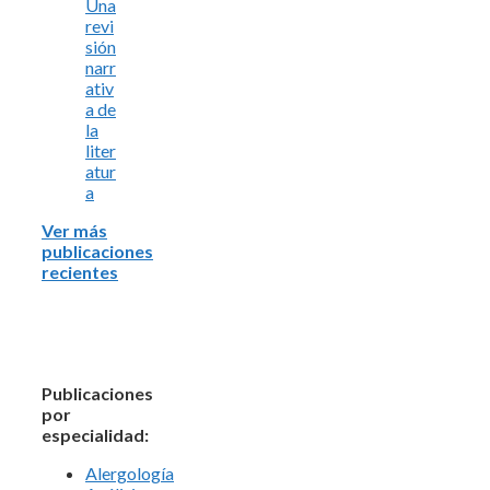
Una
revi
sión
narr
ativ
a de
la
liter
atur
a
Ver más
publicaciones
recientes
Publicaciones
por
especialidad:
Alergología