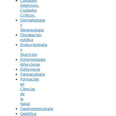
Cuidados
Intensivos.
Cuidados
Críticos.
Dermatología
y
Venereología
Divulgación
médica
Endocrinología
y
Nutrición
Enfermedades
infecciosas
Enfermería
Farmacología
Formación
en
Ciencias
de
la
Salud
Gastroenterología
Genética