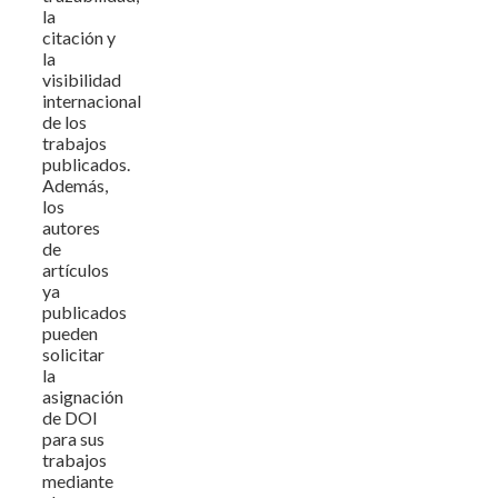
la
citación y
la
visibilidad
internacional
de los
trabajos
publicados.
Además,
los
autores
de
artículos
ya
publicados
pueden
solicitar
la
asignación
de DOI
para sus
trabajos
mediante