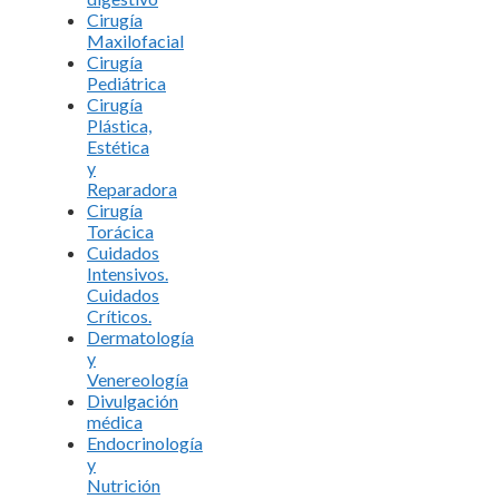
Cirugía
Maxilofacial
Cirugía
Pediátrica
Cirugía
Plástica,
Estética
y
Reparadora
Cirugía
Torácica
Cuidados
Intensivos.
Cuidados
Críticos.
Dermatología
y
Venereología
Divulgación
médica
Endocrinología
y
Nutrición