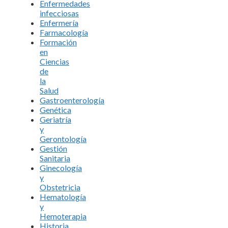
Enfermedades
infecciosas
Enfermería
Farmacología
Formación
en
Ciencias
de
la
Salud
Gastroenterología
Genética
Geriatría
y
Gerontología
Gestión
Sanitaria
Ginecología
y
Obstetricia
Hematología
y
Hemoterapia
Historia