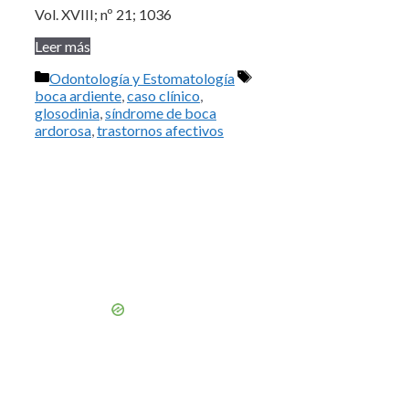
Vol. XVIII; nº 21; 1036
Leer más
Categorías
Etiquetas
Odontología y Estomatología
boca ardiente
,
caso clínico
,
glosodinia
,
síndrome de boca
ardorosa
,
trastornos afectivos