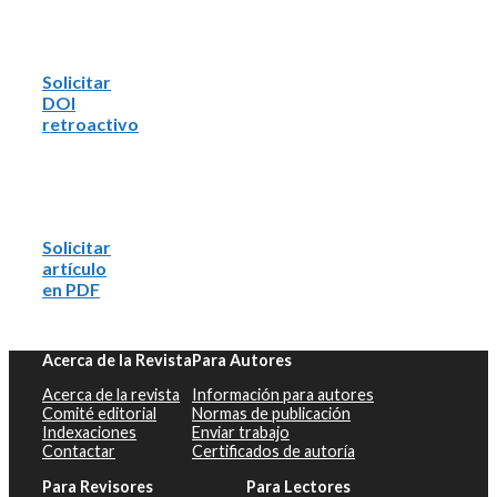
Solicitar
DOI
retroactivo
Solicitar
artículo
en PDF
Acerca de la Revista
Para Autores
Acerca de la revista
Información para autores
Comité editorial
Normas de publicación
Indexaciones
Enviar trabajo
Contactar
Certificados de autoría
Para Revisores
Para Lectores