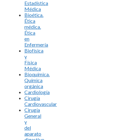
Estadística
Médica
Bioética.
Ética
médica.
Ética
en
Enfermería
Biofísica
y
Física
Médica
Bioquímica.
Química
orgánica
Cardiología
Cirugía
Cardiovascular
Cirugía
General
y
del
aparato
digestivo