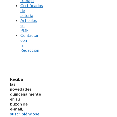
trabajo
Certificados
de
autoría
Artículos
en
PDF
Contactar
con
la
Redacción
Reciba
las
novedades
quincenalmente
en su
buzón de
e-mail,
suscribiéndose