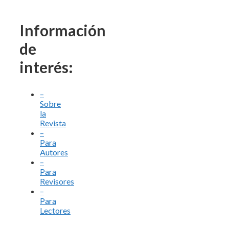
Información
de
interés:
–
Sobre
la
Revista
–
Para
Autores
–
Para
Revisores
–
Para
Lectores