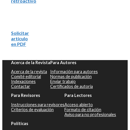
retroactivo
Solicitar
artículo
en PDF
Acerca de la Revista
Para Autores
Acerca de la revista
Información para autores
Comité editorial
Normas de publicación
Indexaciones
Enviar trabajo
Contactar
Certificados de autoría
Para Revisores
Para Lectores
Instrucciones para revisores
Acceso abierto
Criterios de evaluación
Formato de citación
Aviso para no profesionales
Políticas