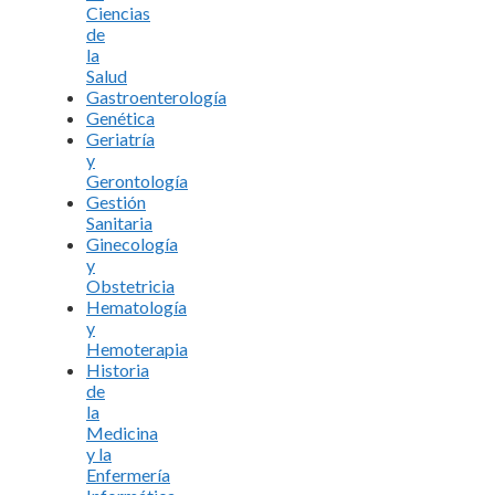
Ciencias
de
la
Salud
Gastroenterología
Genética
Geriatría
y
Gerontología
Gestión
Sanitaria
Ginecología
y
Obstetricia
Hematología
y
Hemoterapia
Historia
de
la
Medicina
y la
Enfermería