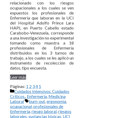
relacionado con los riesgos
ocupacionales a los cuales se ven
expuestos los profesionales de
Enfermería que laboran en la UCI
del Hospital Adolfo Prince Lara
HAPL en Puerto Cabello estado
Carabobo-Venezuela, corresponde
a una investigación no experimental
tomando como muestra a 18
profesionales de Enfermería
distribuidos en los 3 turnos de
trabajo, a los cuales se les aplicó un
instrumento de recolección de
datos, tipo encuesta.
Leer más
Páginas:
1
2
3
4
5
Categorías
Cuidados Intensivos. Cuidados
Críticos.
,
Enfermería
,
Medicina
Etiquetas
Laboral
burn-out
,
ergonomía
,
ocupacional
,
profesionales de
Enfermería
,
riesgo laboral
,
riesgos
laborales
,
sustancias tóxicas
,
UCI