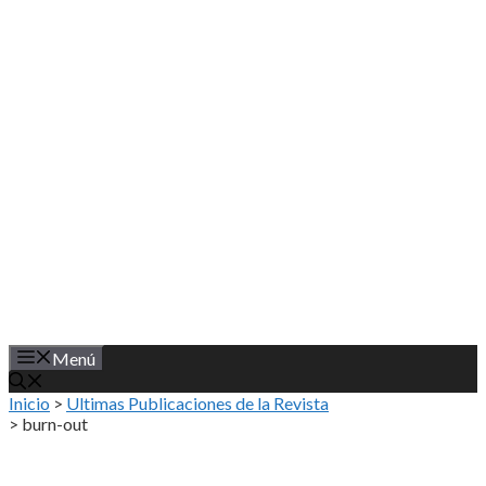
Saltar
al
contenido
Menú
Inicio
>
Ultimas Publicaciones de la Revista
>
burn-out