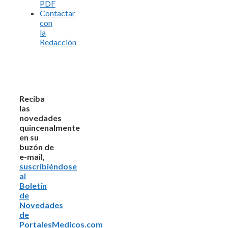
PDF
Contactar
con
la
Redacción
Reciba
las
novedades
quincenalmente
en su
buzón de
e-mail,
suscribiéndose
al
Boletín
de
Novedades
de
PortalesMedicos.com