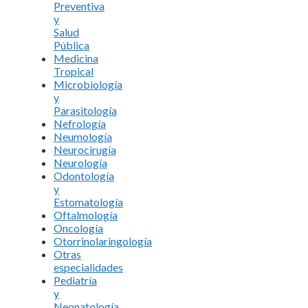
Preventiva
y
Salud
Pública
Medicina
Tropical
Microbiología
y
Parasitología
Nefrología
Neumología
Neurocirugía
Neurología
Odontología
y
Estomatología
Oftalmología
Oncología
Otorrinolaringología
Otras
especialidades
Pediatría
y
Neonatología