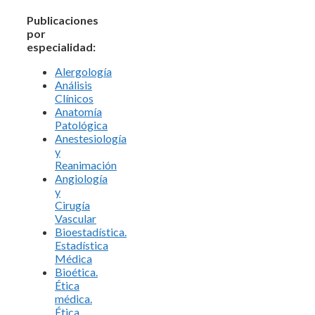
Publicaciones
por
especialidad:
Alergología
Análisis
Clínicos
Anatomía
Patológica
Anestesiología
y
Reanimación
Angiología
y
Cirugía
Vascular
Bioestadística.
Estadística
Médica
Bioética.
Ética
médica.
Ética