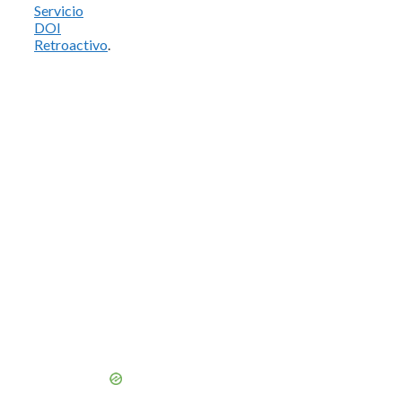
Servicio
DOI
Retroactivo
.