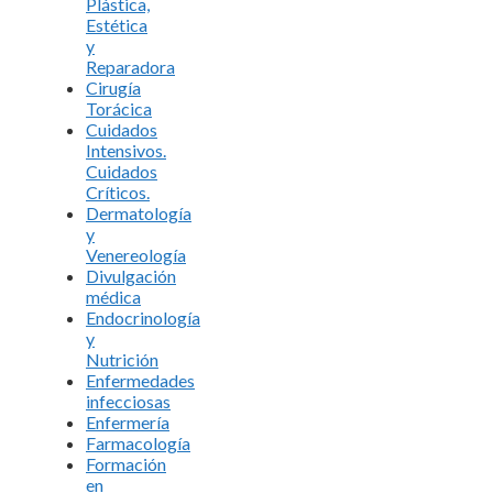
Plástica,
Estética
y
Reparadora
Cirugía
Torácica
Cuidados
Intensivos.
Cuidados
Críticos.
Dermatología
y
Venereología
Divulgación
médica
Endocrinología
y
Nutrición
Enfermedades
infecciosas
Enfermería
Farmacología
Formación
en