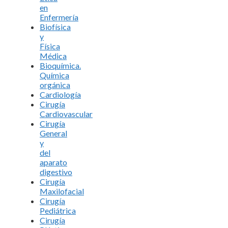
en
Enfermería
Biofísica
y
Física
Médica
Bioquímica.
Química
orgánica
Cardiología
Cirugía
Cardiovascular
Cirugía
General
y
del
aparato
digestivo
Cirugía
Maxilofacial
Cirugía
Pediátrica
Cirugía