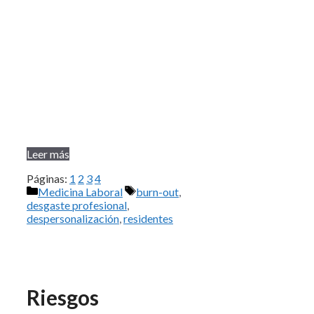
Leer más
Páginas:
1
2
3
4
Categorías
Etiquetas
Medicina Laboral
burn-out
,
desgaste profesional
,
despersonalización
,
residentes
Riesgos