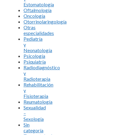
Estomatología
Oftalmología
Oncología
Otorrinolaringología
Otras
especialidades
Pediatría
y
Neonatología
Psicología
Psiquiatría
Radiodiagnóstico
y
Radioterapia
Rehabilitación
y
Fisioterapia
Reumatología
Sexualidad
–
Sexología
Sin
categoría