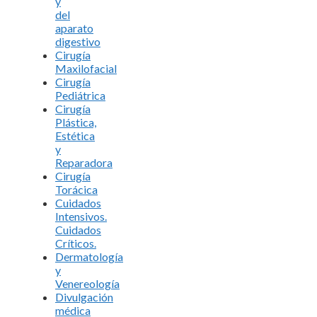
y
del
aparato
digestivo
Cirugía
Maxilofacial
Cirugía
Pediátrica
Cirugía
Plástica,
Estética
y
Reparadora
Cirugía
Torácica
Cuidados
Intensivos.
Cuidados
Críticos.
Dermatología
y
Venereología
Divulgación
médica