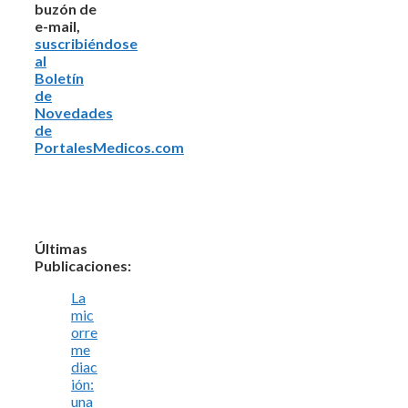
buzón de
e-mail,
suscribiéndose
al
Boletín
de
Novedades
de
PortalesMedicos.com
Últimas
Publicaciones:
La
mic
orre
me
diac
ión:
una