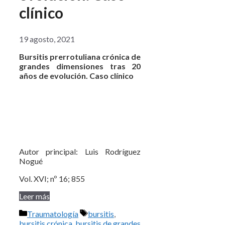
clínico
19 agosto, 2021
Bursitis prerrotuliana crónica de
grandes dimensiones tras 20
años de evolución. Caso clínico
Autor principal: Luis Rodríguez
Nogué
Vol. XVI; nº 16; 855
Leer más
Categorías
Etiquetas
Traumatología
bursitis
,
bursitis crónica
,
bursitis de grandes