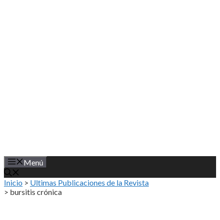
Saltar
al
contenido
Menú
Inicio
>
Ultimas Publicaciones de la Revista
>
bursitis crónica