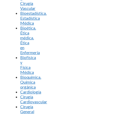
Cirugía
Vascular
Bioestadística.
Estadística
Médica
Bioética.
Ética
médica.
Ética
en
Enfermería
Biofísica
y
Física
Médica
Bioquímica.
Química
orgánica
Cardiología
Cirugía
Cardiovascular
Cirugía
General