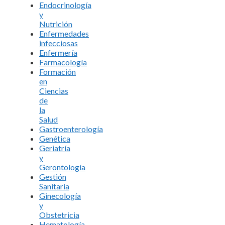
Endocrinología
y
Nutrición
Enfermedades
infecciosas
Enfermería
Farmacología
Formación
en
Ciencias
de
la
Salud
Gastroenterología
Genética
Geriatría
y
Gerontología
Gestión
Sanitaria
Ginecología
y
Obstetricia
Hematología