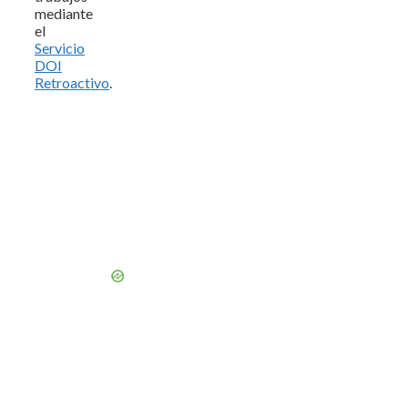
mediante
el
Servicio
DOI
Retroactivo
.