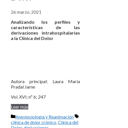
26 marzo, 2021
Analizando los perfiles y
características de las
derivaciones intrahospitalarias
a la Clínica del Dolor
Autora principal: Laura María
Pradal Jarne
Vol. XVI; nº 6; 247
Leer más
Categorías
Etiquetas
Anestesiología y Reanimación
clínica de dolor crónico
,
Clínica del
Dolor
,
derivaciones