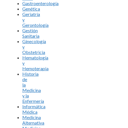
Gastroenterología
Genética
Geriatría
y
Gerontología
Gestión
Sanitaria
Ginecología
y
Obstetricia
Hematología
y
Hemoterapia
Historia
de
la
Medicina
y la
Enfermería
Informática
Médica
Medicina
Alternativa