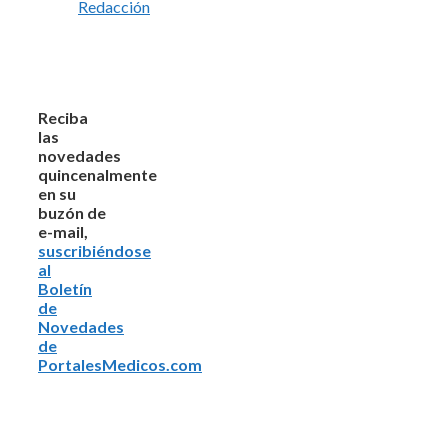
Redacción
Reciba
las
novedades
quincenalmente
en su
buzón de
e-mail,
suscribiéndose
al
Boletín
de
Novedades
de
PortalesMedicos.com