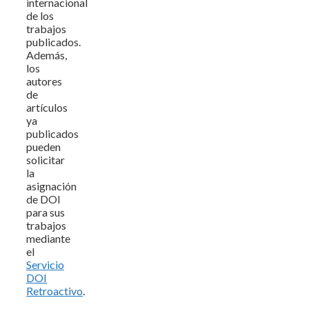
internacional
de los
trabajos
publicados.
Además,
los
autores
de
artículos
ya
publicados
pueden
solicitar
la
asignación
de DOI
para sus
trabajos
mediante
el
Servicio
DOI
Retroactivo
.