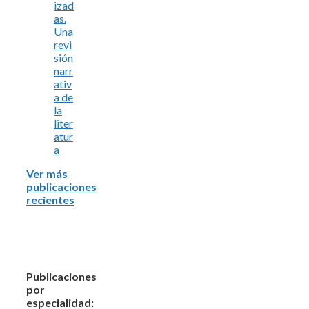
izad
as.
Una
revi
sión
narr
ativ
a de
la
liter
atur
a
Ver más
publicaciones
recientes
Publicaciones
por
especialidad: