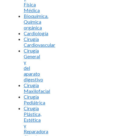
Física
Médica
Bioquímica.
Química
orgánica
Cardiología
Cirugía
Cardiovascular
Cirugía
General
y
del
aparato
digestivo
Cirugía
Maxilofacial
Cirugía
Pediátrica
Cirugía
Plástica,
Estética
y
Reparadora