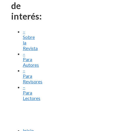
de
interés:
–
Sobre
la
Revista
–
Para
Autores
–
Para
Revisores
–
Para
Lectores
Inicio