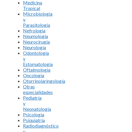
Medicina
Tropical
Microbiología
y
Parasitología
Nefrología
Neumología
Neurocirugía
Neurología
Odontología
y
Estomatología
Oftalmología
Oncología
Otorrinolaringología
Otras
especialidades
Pediatría
y
Neonatología
Psicología
Psiquiatría
Radiodiagnóstico
y