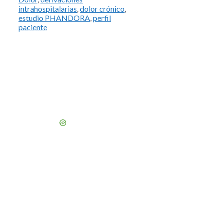
intrahospitalarias
,
dolor crónico
,
estudio PHANDORA
,
perfil
paciente