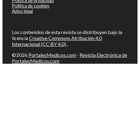
Política de privacidad
Política de cookies
Aviso legal
Los contenidos de esta revista se distribuyen bajo la
licencia
Creative Commons Atribución 4.0
Internacional (CC BY 4.0)
.
©2026
PortalesMedicos.com
-
Revista Electrónica de
PortalesMedicos.com