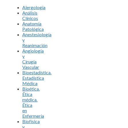
Alergología
Análisis
Clínicos
Anatomía
Patológica
Anestesiología
y
Reanimación
Angiología
y
Cirugía
Vascular
Bioestadística.
Estadística
Médica
Bioética.
Ética
médica.
Ética
en
Enfermería
Biofísica
y