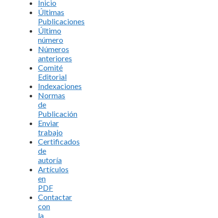
Inicio
Últimas
Publicaciones
Último
número
Números
anteriores
Comité
Editorial
Indexaciones
Normas
de
Publicación
Enviar
trabajo
Certificados
de
autoría
Artículos
en
PDF
Contactar
con
la