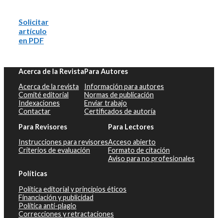
Solicitar
artículo
en PDF
Acerca de la Revista
Para Autores
Acerca de la revista
Información para autores
Comité editorial
Normas de publicación
Indexaciones
Enviar trabajo
Contactar
Certificados de autoría
Para Revisores
Para Lectores
Instrucciones para revisores
Acceso abierto
Criterios de evaluación
Formato de citación
Aviso para no profesionales
Políticas
Política editorial y principios éticos
Financiación y publicidad
Política anti-plagio
Correcciones y retractaciones