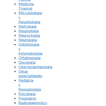
Medicina
Tropical
Microbiología
y
Parasitología
Nefrología
Neumología
Neurocirugía
Neurología
Odontología
y
Estomatología
Oftalmología
Oncología
Otorrinolaringología
Otras
especialidades
Pediatría
y
Neonatología
Psicología
Psiquiatría
Radiodiagnóstico