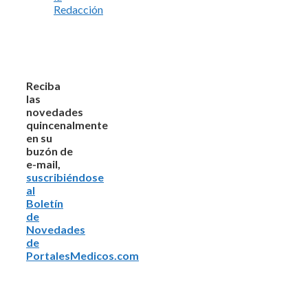
Redacción
Reciba
las
novedades
quincenalmente
en su
buzón de
e-mail,
suscribiéndose
al
Boletín
de
Novedades
de
PortalesMedicos.com