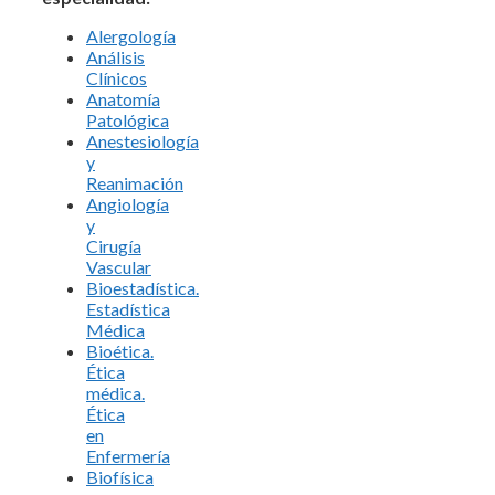
Alergología
Análisis
Clínicos
Anatomía
Patológica
Anestesiología
y
Reanimación
Angiología
y
Cirugía
Vascular
Bioestadística.
Estadística
Médica
Bioética.
Ética
médica.
Ética
en
Enfermería
Biofísica