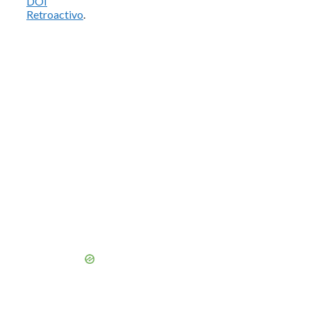
DOI
Retroactivo
.