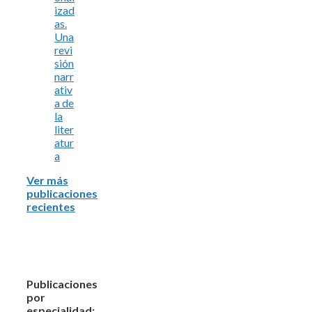
izad
as.
Una
revi
sión
narr
ativ
a de
la
liter
atur
a
Ver más
publicaciones
recientes
Publicaciones
por
especialidad: