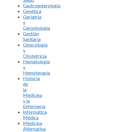
Gastroenterología
Genética
Geriatría
y
Gerontología
Gestión
Sanitaria
Ginecología
y
Obstetricia
Hematología
y
Hemoterapia
Historia
de
la
Medicina
y la
Enfermería
Informática
Médica
Medicina
Alternativa