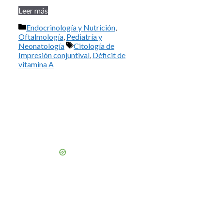
Leer más
Categorías
Endocrinología y Nutrición
,
Oftalmología
,
Pediatría y
Etiquetas
Neonatología
Citología de
Impresión conjuntival
,
Déficit de
vitamina A