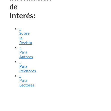
de
interés:
–
Sobre
la
Revista
–
Para
Autores
–
Para
Revisores
–
Para
Lectores