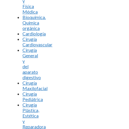
y
Física
Médica
Bioquímica.
Química
orgánica
Cardiología
Cirugía
Cardiovascular
Cirugía
General
y
del
aparato
digestivo
Cirugía
Maxilofacial
Cirugía
Pediátrica
Cirugía
Plástica,
Estética
y
Reparadora