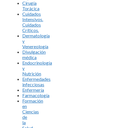
Cirugía
Torácica
Cuidados
Intensivos.
Cuidados
Críticos.
Dermatología
y
Venereología
Divulgación
médica
Endocrinología
y
Nutrición
Enfermedades
infecciosas
Enfermería
Farmacología
Formación
en
Ciencias
de
la
Salud