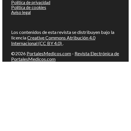
Política de privacidad
Política de cookies
Aviso legal
Los contenidos de esta revista se distribuyen bajo la
licencia
Creative Commons Atribución 4.0
Internacional (CC BY 4.0)
.
©2026
PortalesMedicos.com
-
Revista Electrónica de
PortalesMedicos.com