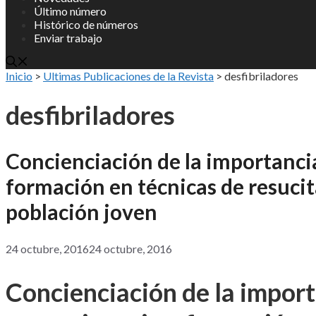
Último número
Histórico de números
Enviar trabajo
Inicio
>
Ultimas Publicaciones de la Revista
>
desfibriladores
desfibriladores
Concienciación de la importancia
formación en técnicas de resuci
población joven
24 octubre, 2016
24 octubre, 2016
Concienciación de la import