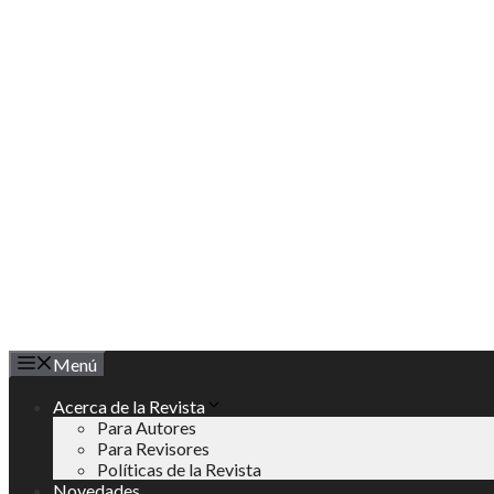
Saltar
al
contenido
Menú
Acerca de la Revista
Para Autores
Para Revisores
Políticas de la Revista
Novedades