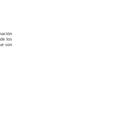
mación
de los
que son