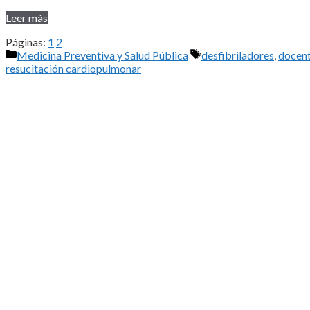
Leer más
Páginas:
1
2
Categorías
Etiquetas
Medicina Preventiva y Salud Pública
desfibriladores
,
docen
resucitación cardiopulmonar