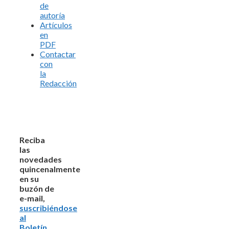
de
autoría
Artículos
en
PDF
Contactar
con
la
Redacción
Reciba
las
novedades
quincenalmente
en su
buzón de
e-mail,
suscribiéndose
al
Boletín