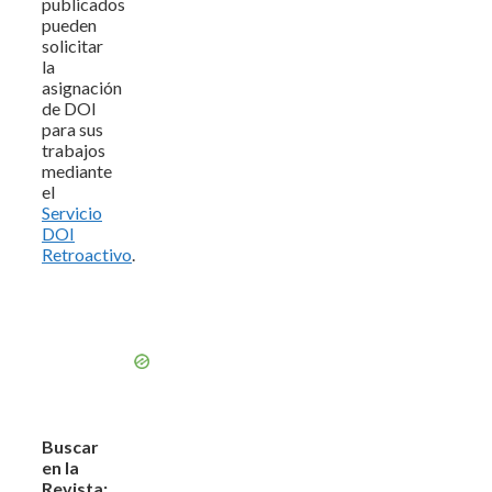
publicados
pueden
solicitar
la
asignación
de DOI
para sus
trabajos
mediante
el
Servicio
DOI
Retroactivo
.
Buscar
en la
Revista: