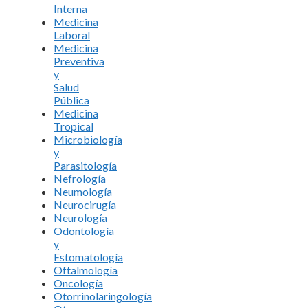
Interna
Medicina
Laboral
Medicina
Preventiva
y
Salud
Pública
Medicina
Tropical
Microbiología
y
Parasitología
Nefrología
Neumología
Neurocirugía
Neurología
Odontología
y
Estomatología
Oftalmología
Oncología
Otorrinolaringología