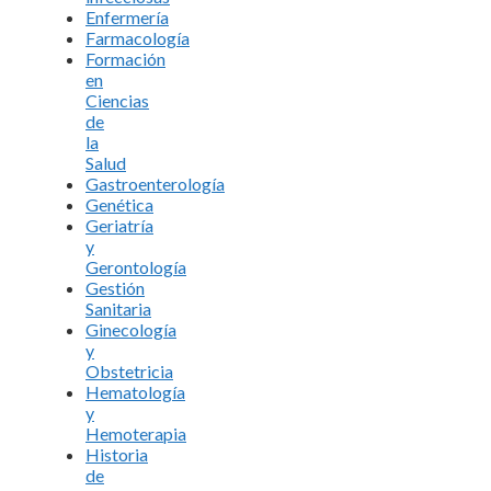
Enfermería
Farmacología
Formación
en
Ciencias
de
la
Salud
Gastroenterología
Genética
Geriatría
y
Gerontología
Gestión
Sanitaria
Ginecología
y
Obstetricia
Hematología
y
Hemoterapia
Historia
de