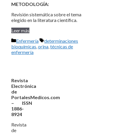
METODOLOGÍA:
Revisión sistemática sobre el tema
elegido en la literatura científica.
Leer más
Categorías
Etiquetas
Enfermería
determinaciones
bioquímicas
,
orina
,
técnicas de
enfermería
Revista
Electrónica
de
PortalesMedicos.com
– ISSN
1886-
8924
Revista
de