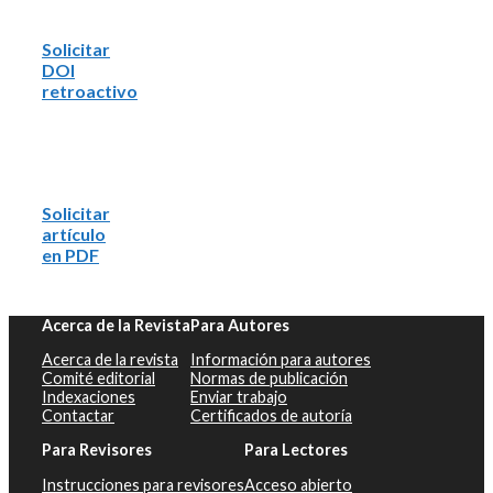
Solicitar
DOI
retroactivo
Solicitar
artículo
en PDF
Acerca de la Revista
Para Autores
Acerca de la revista
Información para autores
Comité editorial
Normas de publicación
Indexaciones
Enviar trabajo
Contactar
Certificados de autoría
Para Revisores
Para Lectores
Instrucciones para revisores
Acceso abierto