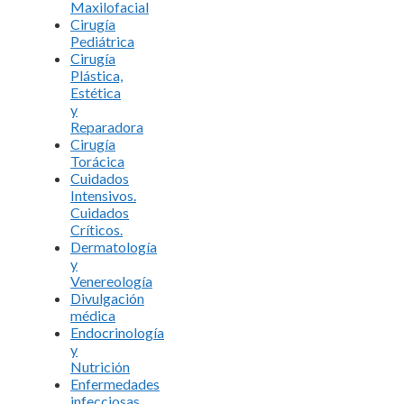
Maxilofacial
Cirugía
Pediátrica
Cirugía
Plástica,
Estética
y
Reparadora
Cirugía
Torácica
Cuidados
Intensivos.
Cuidados
Críticos.
Dermatología
y
Venereología
Divulgación
médica
Endocrinología
y
Nutrición
Enfermedades
infecciosas