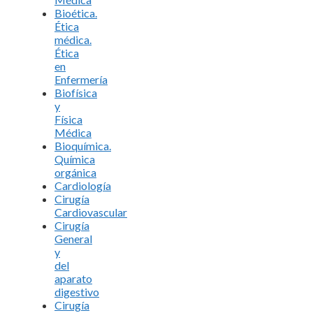
Bioética.
Ética
médica.
Ética
en
Enfermería
Biofísica
y
Física
Médica
Bioquímica.
Química
orgánica
Cardiología
Cirugía
Cardiovascular
Cirugía
General
y
del
aparato
digestivo
Cirugía