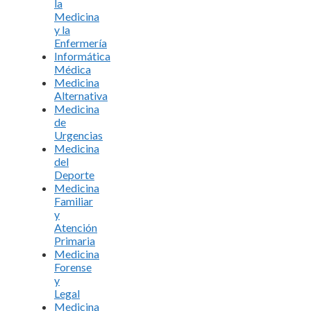
la
Medicina
y la
Enfermería
Informática
Médica
Medicina
Alternativa
Medicina
de
Urgencias
Medicina
del
Deporte
Medicina
Familiar
y
Atención
Primaria
Medicina
Forense
y
Legal
Medicina