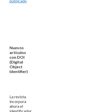
publicado
Nuevos
artículos
con DOI
(Digital
Object
Identifier)
La revista
incorpora
ahora el
identificador