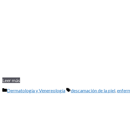
Leer más
Categorías
Etiquetas
Dermatología y Venereología
descamación de la piel
,
enferm