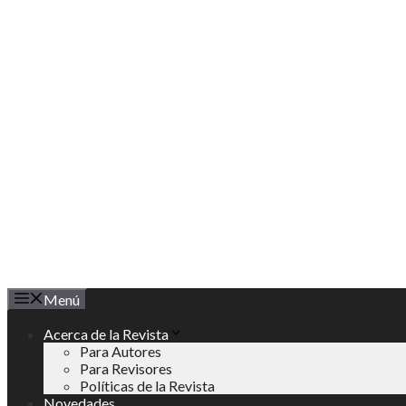
Saltar
al
contenido
Menú
Acerca de la Revista
Para Autores
Para Revisores
Políticas de la Revista
Novedades