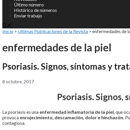
Último número
Histórico de números
Enviar trabajo
Inicio
>
Ultimas Publicaciones de la Revista
>
enfermedades de la
enfermedades de la piel
Psoriasis. Signos, síntomas y tr
8 octubre, 2017
Psoriasis. Signos,
La psoriasis es una
enfermedad inflamatoria de la piel
, que oc
provoca
enrojecimiento, descamación, dolor e hinchazón
.
Pu
contagiosa.