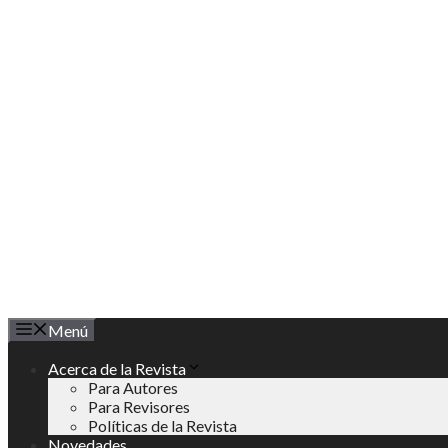
Saltar
al
contenido
Menú
Acerca de la Revista
Para Autores
Para Revisores
Políticas de la Revista
Novedades