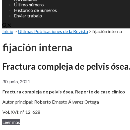
Último número
Histórico de números
Enviar trabajo
Inicio
>
Ultimas Publicaciones de la Revista
>
fijación interna
fijación interna
Fractura compleja de pelvis ósea.
30 junio, 2021
Fractura compleja de pelvis ósea. Reporte de caso clínico
Autor principal: Roberto Ernesto Álvarez Ortega
Vol. XVI; nº 12; 628
Leer más