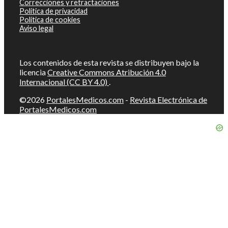
Correcciones y retractaciones
Política de privacidad
Política de cookies
Aviso legal
Los contenidos de esta revista se distribuyen bajo la
licencia
Creative Commons Atribución 4.0
Internacional (CC BY 4.0)
.
©2026
PortalesMedicos.com
-
Revista Electrónica de
PortalesMedicos.com