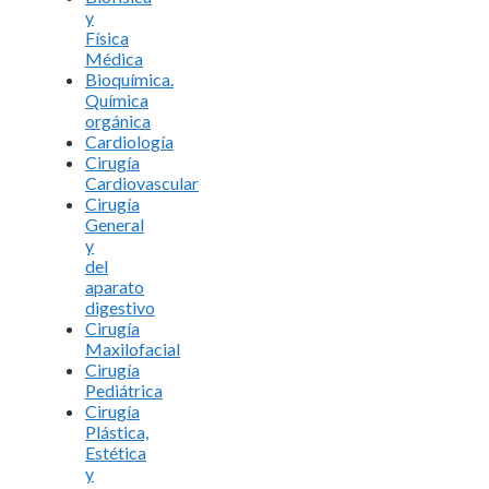
y
Física
Médica
Bioquímica.
Química
orgánica
Cardiología
Cirugía
Cardiovascular
Cirugía
General
y
del
aparato
digestivo
Cirugía
Maxilofacial
Cirugía
Pediátrica
Cirugía
Plástica,
Estética
y