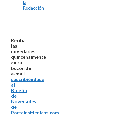
la
Redacción
Reciba
las
novedades
quincenalmente
en su
buzón de
e-mail,
suscribiéndose
al
Boletín
de
Novedades
de
PortalesMedicos.com