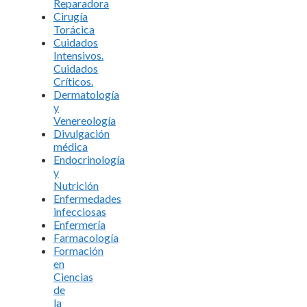
Reparadora
Cirugía
Torácica
Cuidados
Intensivos.
Cuidados
Críticos.
Dermatología
y
Venereología
Divulgación
médica
Endocrinología
y
Nutrición
Enfermedades
infecciosas
Enfermería
Farmacología
Formación
en
Ciencias
de
la