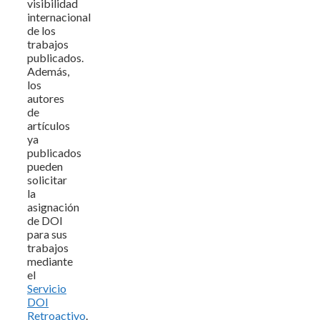
visibilidad
internacional
de los
trabajos
publicados.
Además,
los
autores
de
artículos
ya
publicados
pueden
solicitar
la
asignación
de DOI
para sus
trabajos
mediante
el
Servicio
DOI
Retroactivo
.