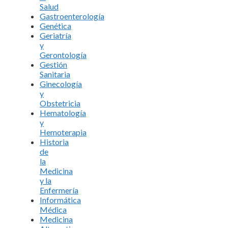
Salud
Gastroenterología
Genética
Geriatría
y
Gerontología
Gestión
Sanitaria
Ginecología
y
Obstetricia
Hematología
y
Hemoterapia
Historia
de
la
Medicina
y la
Enfermería
Informática
Médica
Medicina