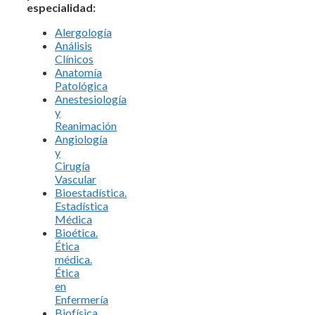
especialidad:
Alergología
Análisis
Clínicos
Anatomía
Patológica
Anestesiología
y
Reanimación
Angiología
y
Cirugía
Vascular
Bioestadística.
Estadística
Médica
Bioética.
Ética
médica.
Ética
en
Enfermería
Biofísica