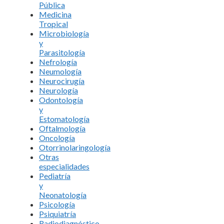
Pública
Medicina
Tropical
Microbiología
y
Parasitología
Nefrología
Neumología
Neurocirugía
Neurología
Odontología
y
Estomatología
Oftalmología
Oncología
Otorrinolaringología
Otras
especialidades
Pediatría
y
Neonatología
Psicología
Psiquiatría
Radiodiagnóstico