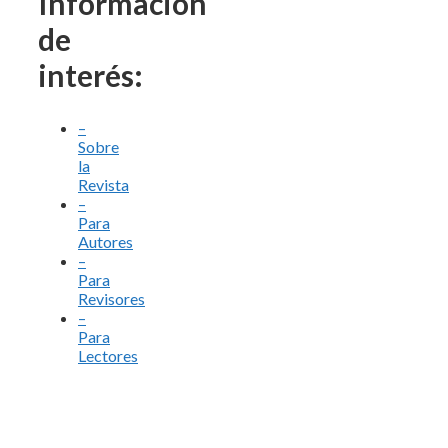
Información
de
interés:
–
Sobre
la
Revista
–
Para
Autores
–
Para
Revisores
–
Para
Lectores