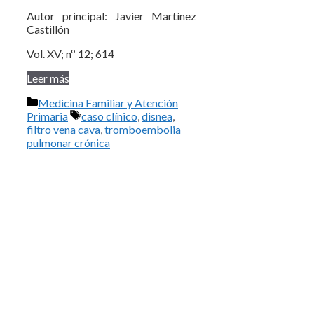
Autor principal: Javier Martínez
Castillón
Vol. XV; nº 12; 614
Leer más
Categorías
Medicina Familiar y Atención
Etiquetas
Primaria
caso clínico
,
disnea
,
filtro vena cava
,
tromboembolia
pulmonar crónica