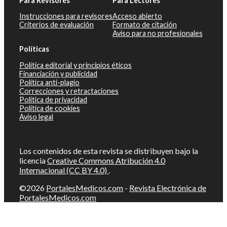
Para Revisores
Para Lectores
Instrucciones para revisores
Acceso abierto
Criterios de evaluación
Formato de citación
Aviso para no profesionales
Políticas
Política editorial y principios éticos
Financiación y publicidad
Política anti-plagio
Correcciones y retractaciones
Política de privacidad
Política de cookies
Aviso legal
Los contenidos de esta revista se distribuyen bajo la
licencia
Creative Commons Atribución 4.0
Internacional (CC BY 4.0)
.
©2026
PortalesMedicos.com
-
Revista Electrónica de
PortalesMedicos.com