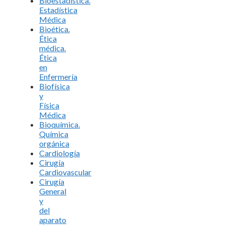
Bioestadística.
Estadística
Médica
Bioética.
Ética
médica.
Ética
en
Enfermería
Biofísica
y
Física
Médica
Bioquímica.
Química
orgánica
Cardiología
Cirugía
Cardiovascular
Cirugía
General
y
del
aparato