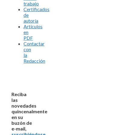
trabajo
Certificados
de
autoría
Artículos
en
PDF
Contactar
con
la
Redacción
Reciba
las
novedades
quincenalmente
en su
buzón de
e-mail,
suscribiéndose