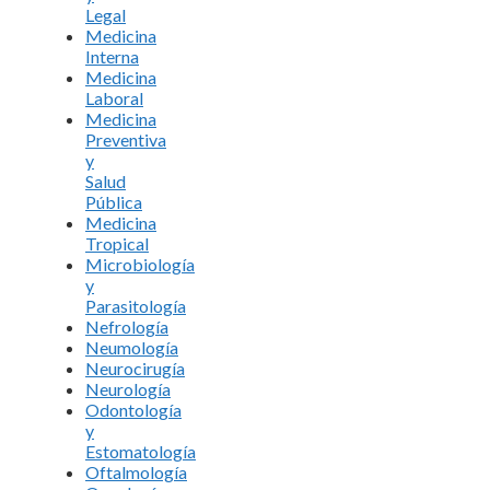
Legal
Medicina
Interna
Medicina
Laboral
Medicina
Preventiva
y
Salud
Pública
Medicina
Tropical
Microbiología
y
Parasitología
Nefrología
Neumología
Neurocirugía
Neurología
Odontología
y
Estomatología
Oftalmología