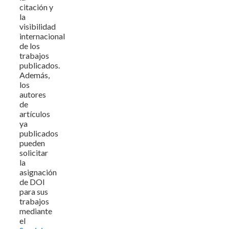
citación y
la
visibilidad
internacional
de los
trabajos
publicados.
Además,
los
autores
de
artículos
ya
publicados
pueden
solicitar
la
asignación
de DOI
para sus
trabajos
mediante
el