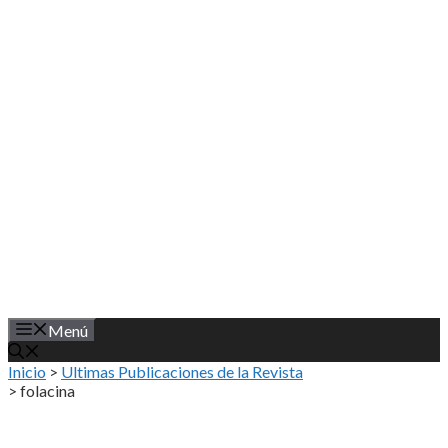
Saltar
al
contenido
Menú
Inicio
>
Ultimas Publicaciones de la Revista
>
folacina