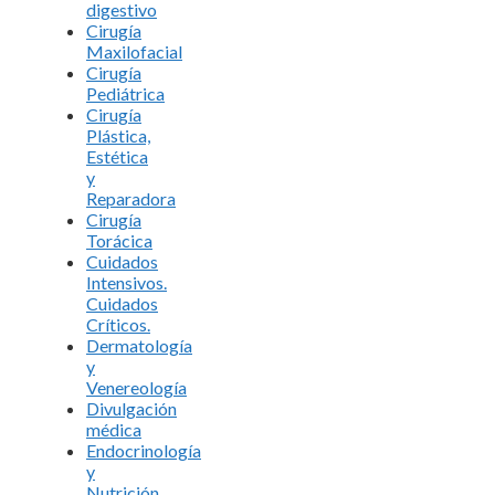
digestivo
Cirugía
Maxilofacial
Cirugía
Pediátrica
Cirugía
Plástica,
Estética
y
Reparadora
Cirugía
Torácica
Cuidados
Intensivos.
Cuidados
Críticos.
Dermatología
y
Venereología
Divulgación
médica
Endocrinología
y
Nutrición