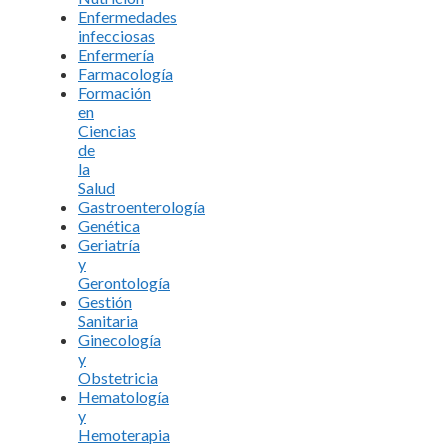
Enfermedades
infecciosas
Enfermería
Farmacología
Formación
en
Ciencias
de
la
Salud
Gastroenterología
Genética
Geriatría
y
Gerontología
Gestión
Sanitaria
Ginecología
y
Obstetricia
Hematología
y
Hemoterapia