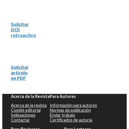
Solicitar
DOI
retroactivo
Solicitar
artículo
en PDF
Acerca de la Revista
Para Autores
Acerca de la revista
Información para autores
Comité editorial
Normas de publicación
Indexaciones
Enviar trabajo
Contactar
Certificados de autoría