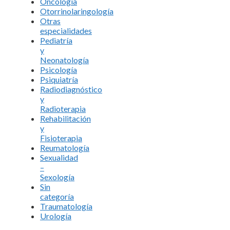
Oncología
Otorrinolaringología
Otras
especialidades
Pediatría
y
Neonatología
Psicología
Psiquiatría
Radiodiagnóstico
y
Radioterapia
Rehabilitación
y
Fisioterapia
Reumatología
Sexualidad
–
Sexología
Sin
categoría
Traumatología
Urología