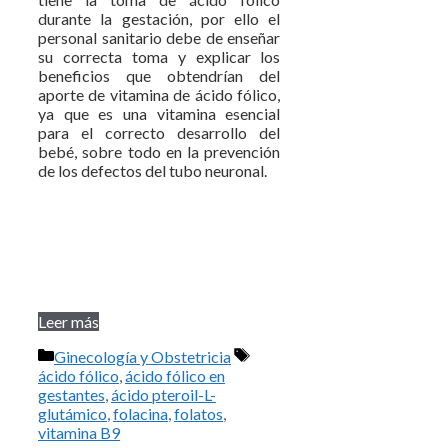
durante la gestación, por ello el
personal sanitario debe de enseñar
su correcta toma y explicar los
beneficios que obtendrían del
aporte de vitamina de ácido fólico,
ya que es una vitamina esencial
para el correcto desarrollo del
bebé, sobre todo en la prevención
de los defectos del tubo neuronal.
Leer más
Categorías
Etiquetas
Ginecología y Obstetricia
ácido fólico
,
ácido fólico en
gestantes
,
ácido pteroil-L-
glutámico
,
folacina
,
folatos
,
vitamina B9