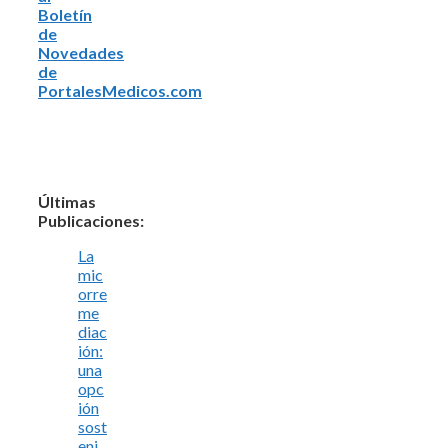
Boletín
de
Novedades
de
PortalesMedicos.com
Últimas
Publicaciones:
La
mic
orre
me
diac
ión:
una
opc
ión
sost
eni