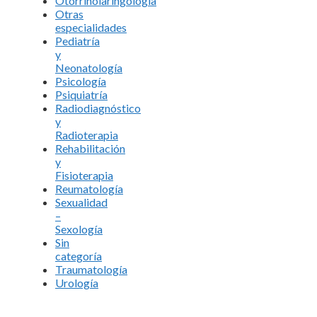
Otorrinolaringología
Otras
especialidades
Pediatría
y
Neonatología
Psicología
Psiquiatría
Radiodiagnóstico
y
Radioterapia
Rehabilitación
y
Fisioterapia
Reumatología
Sexualidad
–
Sexología
Sin
categoría
Traumatología
Urología