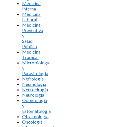
Medicina
Interna
Medicina
Laboral
Medicina
Preventiva
y
Salud
Pública
Medicina
Tropical
Microbiología
y
Parasitología
Nefrología
Neumología
Neurocirugía
Neurología
Odontología
y
Estomatología
Oftalmología
Oncología