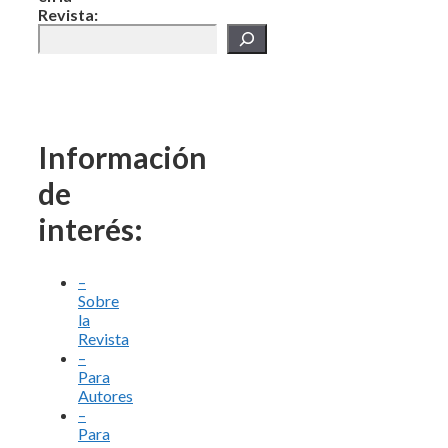
Revista:
Información
de
interés:
–
Sobre
la
Revista
–
Para
Autores
–
Para