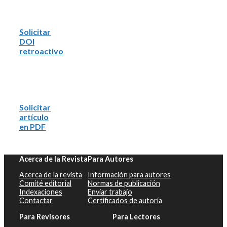
Solicitar
DOI
retroactivo
Solicitar
artículo
en PDF
Acerca de la Revista
Para Autores
Acerca de la revista
Información para autores
Comité editorial
Normas de publicación
Indexaciones
Enviar trabajo
Contactar
Certificados de autoría
Para Revisores
Para Lectores