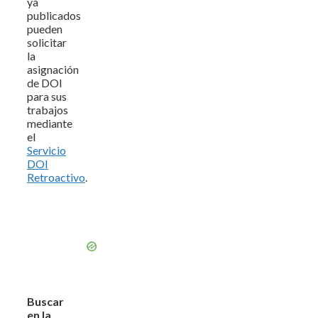
ya
publicados
pueden
solicitar
la
asignación
de DOI
para sus
trabajos
mediante
el
Servicio
DOI
Retroactivo
.
Buscar
en la