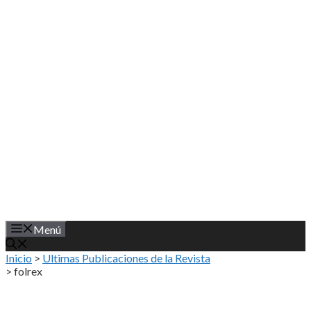
Saltar
al
contenido
Menú
Inicio
>
Ultimas Publicaciones de la Revista
>
folrex