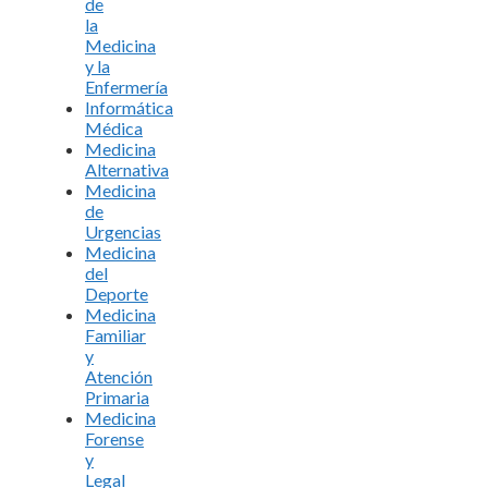
de
la
Medicina
y la
Enfermería
Informática
Médica
Medicina
Alternativa
Medicina
de
Urgencias
Medicina
del
Deporte
Medicina
Familiar
y
Atención
Primaria
Medicina
Forense
y
Legal