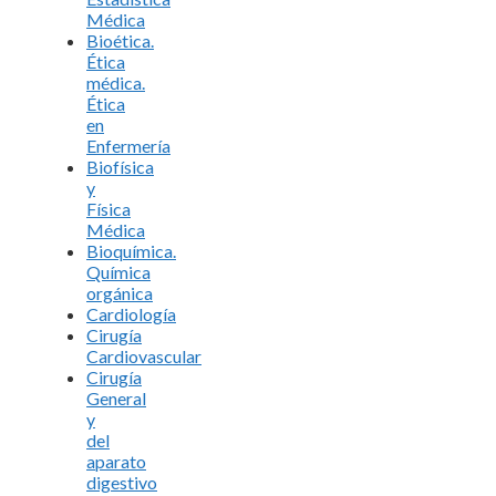
Médica
Bioética.
Ética
médica.
Ética
en
Enfermería
Biofísica
y
Física
Médica
Bioquímica.
Química
orgánica
Cardiología
Cirugía
Cardiovascular
Cirugía
General
y
del
aparato
digestivo