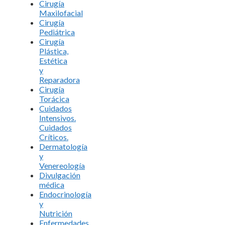
Cirugía
Maxilofacial
Cirugía
Pediátrica
Cirugía
Plástica,
Estética
y
Reparadora
Cirugía
Torácica
Cuidados
Intensivos.
Cuidados
Críticos.
Dermatología
y
Venereología
Divulgación
médica
Endocrinología
y
Nutrición
Enfermedades