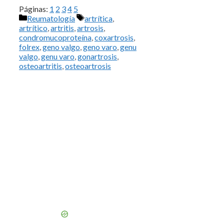
Páginas:
1
2
3
4
5
Categorías
Etiquetas
Reumatología
artrítica
,
artrítico
,
artritis
,
artrosis
,
condromucoproteína
,
coxartrosis
,
folrex
,
geno valgo
,
geno varo
,
genu
valgo
,
genu varo
,
gonartrosis
,
osteoartritis
,
osteoartrosis