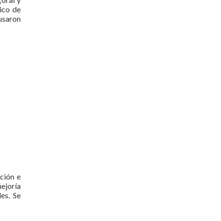
ico de
usaron
ción e
ejoría
es. Se