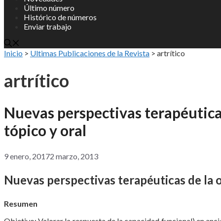
Último número
Histórico de números
Enviar trabajo
Inicio
>
Ultimas Publicaciones de la Revista
>
artrítico
artrítico
Nuevas perspectivas terapéuticas
tópico y oral
9 enero, 2017
2 marzo, 2013
Nuevas perspectivas terapéuticas de la o
Resumen
Objetivo: Valorar la respuesta de la capacidad funcional) en anc