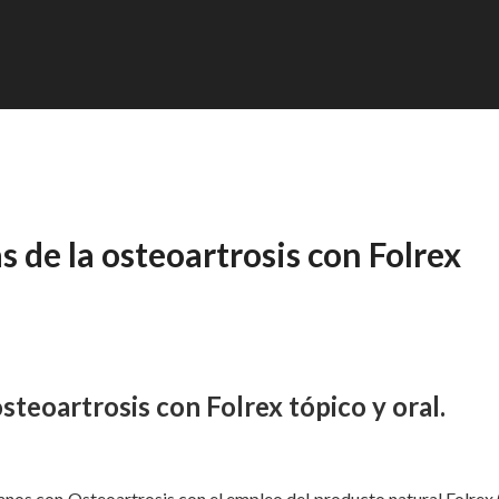
 de la osteoartrosis con Folrex
steoartrosis con Folrex tópico y oral.
ianos con Osteoartrosis con el empleo del producto natural Folrex 