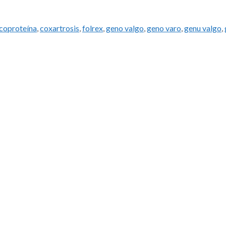
coproteína
,
coxartrosis
,
folrex
,
geno valgo
,
geno varo
,
genu valgo
,