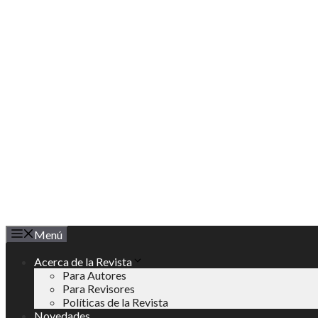
Saltar
al
contenido
Menú
Acerca de la Revista
Para Autores
Para Revisores
Políticas de la Revista
Novedades