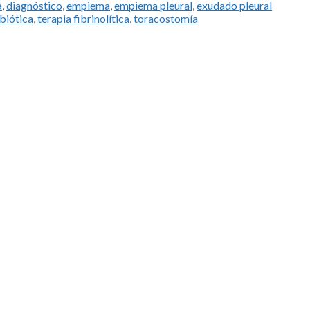
a
,
diagnóstico
,
empiema
,
empiema pleural
,
exudado pleural
ibiótica
,
terapia fibrinolítica
,
toracostomía