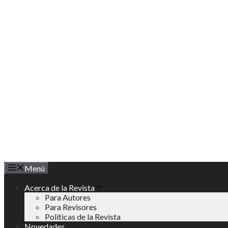
Saltar
al
contenido
Menú
Acerca de la Revista
Para Autores
Para Revisores
Políticas de la Revista
Novedades