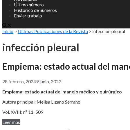
Último número
Histórico de números
Enviar trabajo
Inicio
>
Ultimas Publicaciones de la Revista
>
infección pleural
infección pleural
Empiema: estado actual del man
28 febrero, 2024
9 junio, 2023
Empiema: estado actual del manejo médico y quirúrgico
Autora principal: Melisa Lizano Serrano
Vol. XVIII; nº 11; 509
Leer más