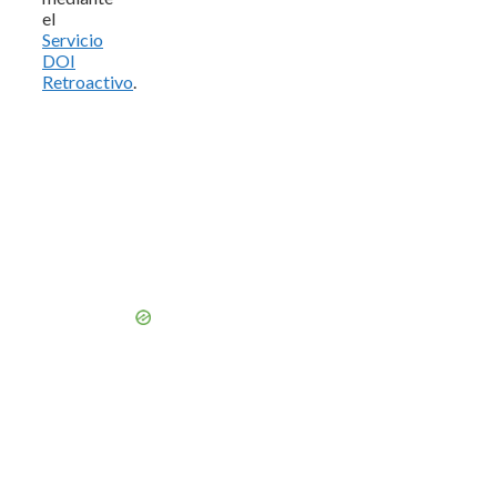
el
Servicio
DOI
Retroactivo
.