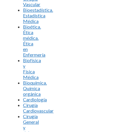
Vascular
Bioestadística.
Estadística
Médica
Bioética.
Ética
médica.
Ética
en
Enfermería
Biofísica
y
Física
Médica
Bioquímica.
Química
orgánica
Cardiología
Cirugía
Cardiovascular
Cirugía
General
y