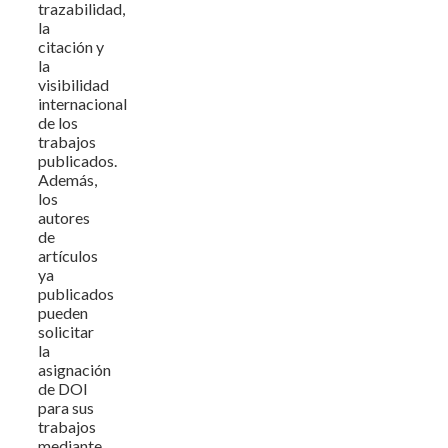
trazabilidad,
la
citación y
la
visibilidad
internacional
de los
trabajos
publicados.
Además,
los
autores
de
artículos
ya
publicados
pueden
solicitar
la
asignación
de DOI
para sus
trabajos
mediante