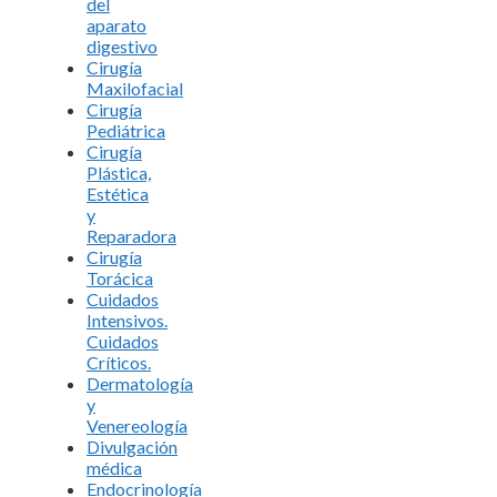
del
aparato
digestivo
Cirugía
Maxilofacial
Cirugía
Pediátrica
Cirugía
Plástica,
Estética
y
Reparadora
Cirugía
Torácica
Cuidados
Intensivos.
Cuidados
Críticos.
Dermatología
y
Venereología
Divulgación
médica
Endocrinología