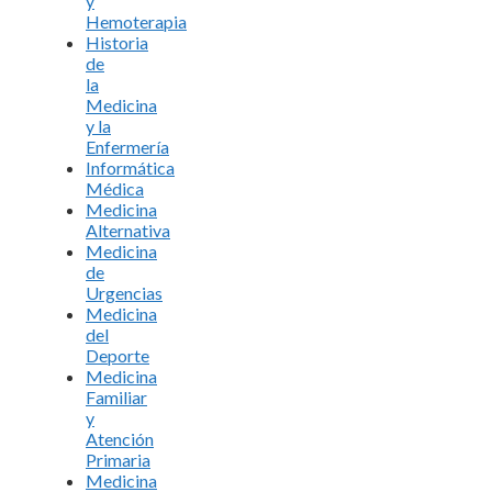
y
Hemoterapia
Historia
de
la
Medicina
y la
Enfermería
Informática
Médica
Medicina
Alternativa
Medicina
de
Urgencias
Medicina
del
Deporte
Medicina
Familiar
y
Atención
Primaria
Medicina