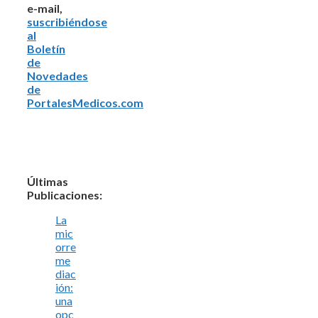
e-mail,
suscribiéndose
al
Boletín
de
Novedades
de
PortalesMedicos.com
Últimas
Publicaciones:
La
mic
orre
me
diac
ión:
una
opc