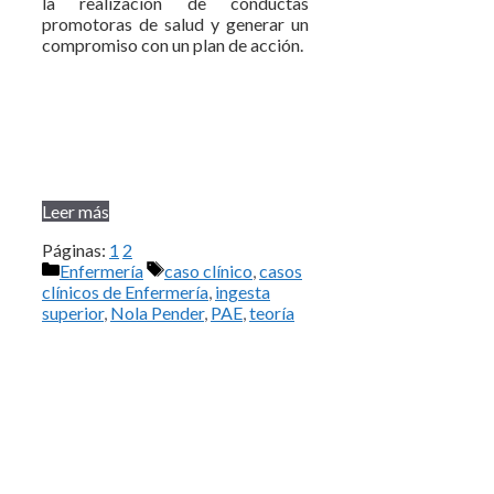
la realización de conductas
promotoras de salud y generar un
compromiso con un plan de acción.
Leer más
Páginas:
1
2
Categorías
Etiquetas
Enfermería
caso clínico
,
casos
clínicos de Enfermería
,
ingesta
superior
,
Nola Pender
,
PAE
,
teoría