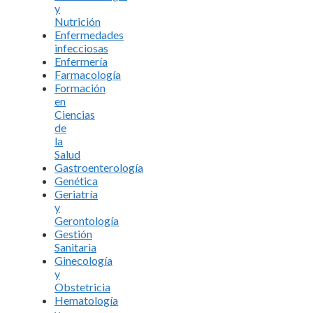
y
Nutrición
Enfermedades
infecciosas
Enfermería
Farmacología
Formación
en
Ciencias
de
la
Salud
Gastroenterología
Genética
Geriatría
y
Gerontología
Gestión
Sanitaria
Ginecología
y
Obstetricia
Hematología