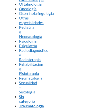
Oftalmología
Oncología
Otorrinolaringología
Otras
especialidades
Pediatría
y
Neonatología
Psicología
Psiquiatría
Radiodiagnóstico
y
Radioterapia
Rehabilitación
y
Fisioterapia
Reumatología
Sexualidad
–
Sexología
Sin
categoría
Traumatología