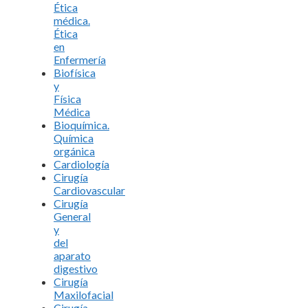
Ética
médica.
Ética
en
Enfermería
Biofísica
y
Física
Médica
Bioquímica.
Química
orgánica
Cardiología
Cirugía
Cardiovascular
Cirugía
General
y
del
aparato
digestivo
Cirugía
Maxilofacial
Cirugía