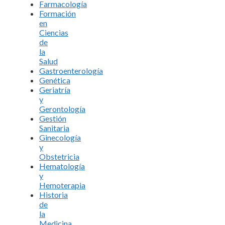
Farmacología
Formación
en
Ciencias
de
la
Salud
Gastroenterología
Genética
Geriatría
y
Gerontología
Gestión
Sanitaria
Ginecología
y
Obstetricia
Hematología
y
Hemoterapia
Historia
de
la
Medicina