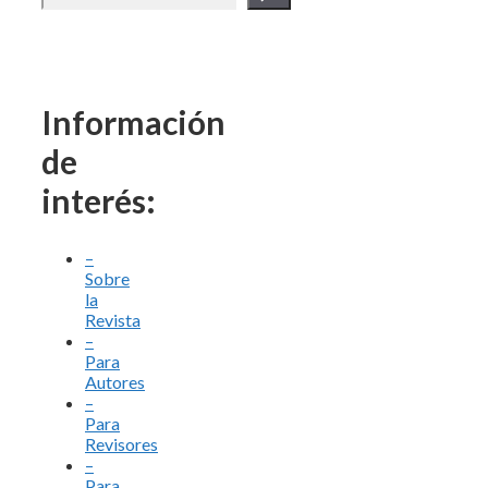
Información
de
interés:
–
Sobre
la
Revista
–
Para
Autores
–
Para
Revisores
–
Para