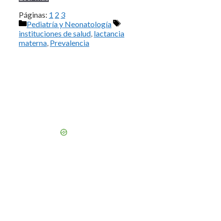
Páginas:
1
2
3
Categorías
Etiquetas
Pediatría y Neonatología
instituciones de salud
,
lactancia
materna
,
Prevalencia