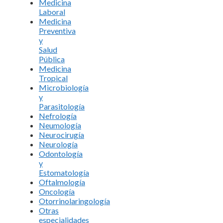
Medicina
Laboral
Medicina
Preventiva
y
Salud
Pública
Medicina
Tropical
Microbiología
y
Parasitología
Nefrología
Neumología
Neurocirugía
Neurología
Odontología
y
Estomatología
Oftalmología
Oncología
Otorrinolaringología
Otras
especialidades