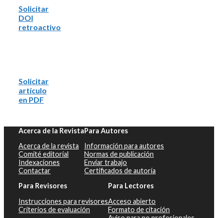
Solicitar
DOI
retroactivo
Solicitar
artículo
en PDF
Acerca de la Revista
Para Autores
Acerca de la revista
Información para autores
Comité editorial
Normas de publicación
Indexaciones
Enviar trabajo
Contactar
Certificados de autoría
Para Revisores
Para Lectores
Instrucciones para revisores
Acceso abierto
Criterios de evaluación
Formato de citación
Aviso para no profesionales