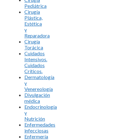
Pediátrica
Cirugía
Plástica,
Estética
y
Reparadora
Cirugía
Torácica
Cuidados
Intensivos.
Cuidados
Críticos.
Dermatología
y
Venereología
Divulgación
médica
Endocrinología
y
Nutrición
Enfermedades
infecciosas
Enfermería