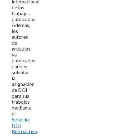
internacional
de los
trabajos
publicados.
Además,
los
autores
de
artículos
ya
publicados
pueden
solicitar
la
asignación
de DOI
para sus
trabajos
mediante
el
Servicio
DOI
Retroactivo
.