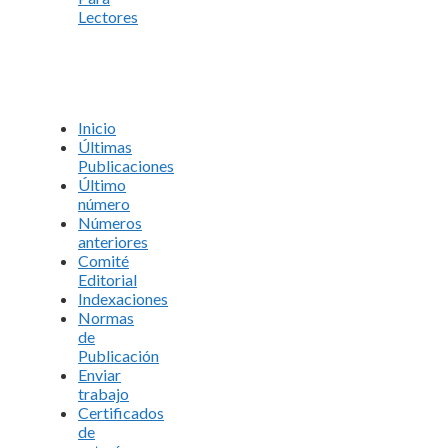
Lectores
Inicio
Últimas
Publicaciones
Último
número
Números
anteriores
Comité
Editorial
Indexaciones
Normas
de
Publicación
Enviar
trabajo
Certificados
de