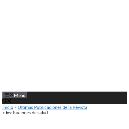
Saltar
al
contenido
Menú
Inicio
>
Ultimas Publicaciones de la Revista
>
instituciones de salud