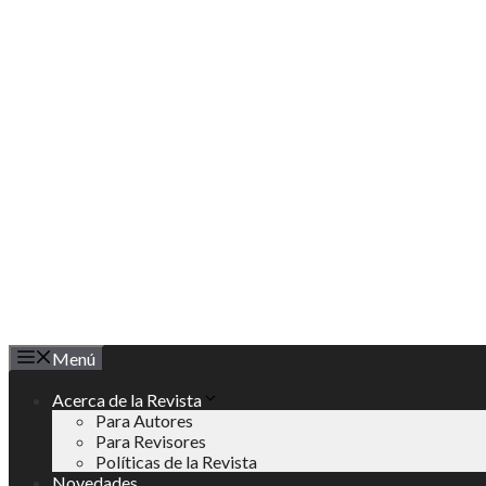
Saltar
al
contenido
Menú
Acerca de la Revista
Para Autores
Para Revisores
Políticas de la Revista
Novedades