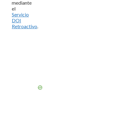
mediante
el
Servicio
DOI
Retroactivo
.