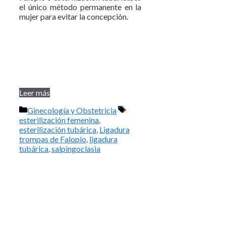
el único método permanente en la
mujer para evitar la concepción.
Leer más
Categorías
Etiquetas
Ginecología y Obstetricia
esterilización femenina
,
esterilización tubárica
,
Ligadura
trompas de Falopio
,
ligadura
tubárica
,
salpingoclasia