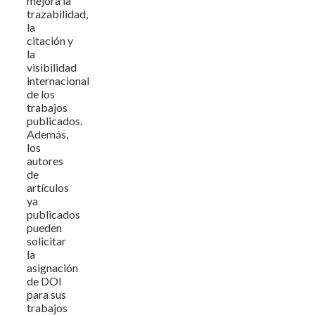
mejora la
trazabilidad,
la
citación y
la
visibilidad
internacional
de los
trabajos
publicados.
Además,
los
autores
de
artículos
ya
publicados
pueden
solicitar
la
asignación
de DOI
para sus
trabajos