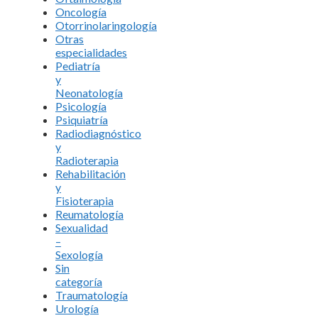
Oncología
Otorrinolaringología
Otras
especialidades
Pediatría
y
Neonatología
Psicología
Psiquiatría
Radiodiagnóstico
y
Radioterapia
Rehabilitación
y
Fisioterapia
Reumatología
Sexualidad
–
Sexología
Sin
categoría
Traumatología
Urología