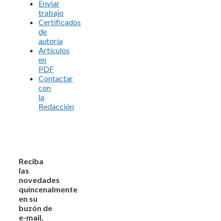
Enviar
trabajo
Certificados
de
autoría
Artículos
en
PDF
Contactar
con
la
Redacción
Reciba
las
novedades
quincenalmente
en su
buzón de
e-mail,