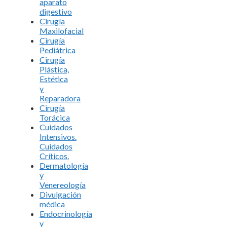
aparato
digestivo
Cirugía
Maxilofacial
Cirugía
Pediátrica
Cirugía
Plástica,
Estética
y
Reparadora
Cirugía
Torácica
Cuidados
Intensivos.
Cuidados
Críticos.
Dermatología
y
Venereología
Divulgación
médica
Endocrinología
y