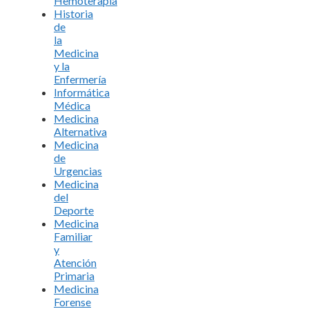
Hemoterapia
Historia
de
la
Medicina
y la
Enfermería
Informática
Médica
Medicina
Alternativa
Medicina
de
Urgencias
Medicina
del
Deporte
Medicina
Familiar
y
Atención
Primaria
Medicina
Forense