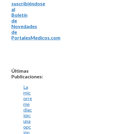
suscribiéndose
al
Boletín
de
Novedades
de
PortalesMedicos.com
Últimas
Publicaciones:
La
mic
orre
me
diac
ión:
una
opc
ión