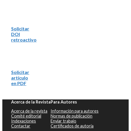
Solicitar
DOI
retroactivo
Solicitar
artículo
en PDF
Acerca de la Revista
Para Autores
Acerca de la revista
Información para autores
Comité editorial
Normas de publicación
Indexaciones
Enviar trabajo
Contactar
Certificados de autoría