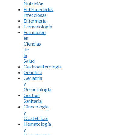
Nutrición
Enfermedades
infecciosas
Enfermería
Farmacología
Formación
en
Ciencias
de
la
Salud
Gastroenterología
Genética
Geriatría
y
Gerontología
Gestión
Sanitaria
Ginecología
y
Obstetricia
Hematología
y