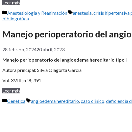
Leer más
Categorías
Etiquetas
Anestesiología y Reanimación
anestesia
,
crisis hipertensiva
bibliográfica
Manejo perioperatorio del angio
28 febrero, 2024
20 abril, 2023
Manejo perioperatorio del angioedema hereditario tipo I
Autora principal: Silvia Olagorta García
Vol. XVIII; nº 8; 391
Leer más
Categorías
Etiquetas
Genética
angioedema hereditario
,
caso clínico
,
deficiencia