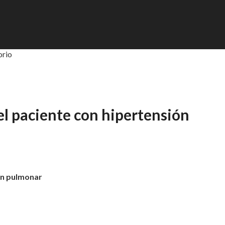
orio
el paciente con hipertensión
ón pulmonar