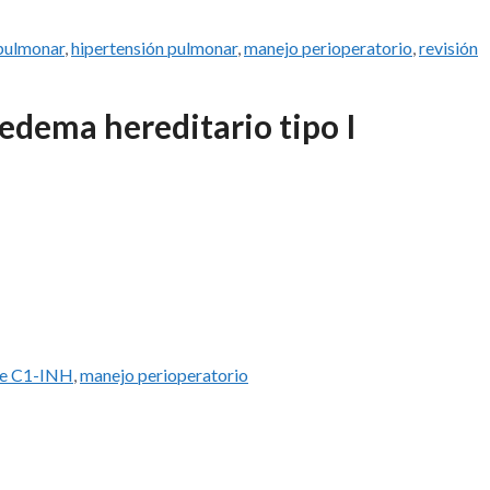
 pulmonar
,
hipertensión pulmonar
,
manejo perioperatorio
,
revisión
edema hereditario tipo I
 de C1-INH
,
manejo perioperatorio