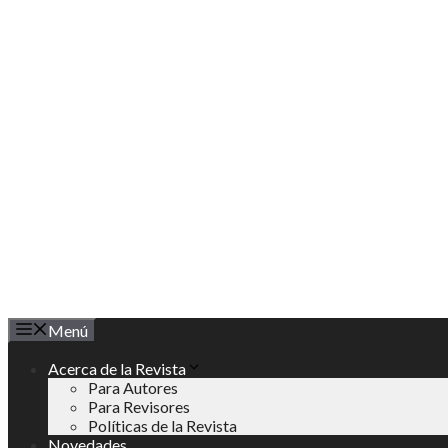
Saltar
al
contenido
Menú
Acerca de la Revista
Para Autores
Para Revisores
Políticas de la Revista
Novedades