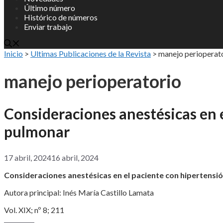
Último número
Histórico de números
Enviar trabajo
Inicio
>
Ultimas Publicaciones de la Revista
>
manejo perioperat
manejo perioperatorio
Consideraciones anestésicas en 
pulmonar
17 abril, 2024
16 abril, 2024
Consideraciones anestésicas en el paciente con hipertensi
Autora principal: Inés María Castillo Lamata
Vol. XIX; nº 8; 211