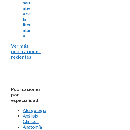
narr
ativ
a de
la
liter
atur
a
Ver más
publicaciones
recientes
Publicaciones
por
especialidad:
Alergología
Análisis
Clínicos
Anatomía