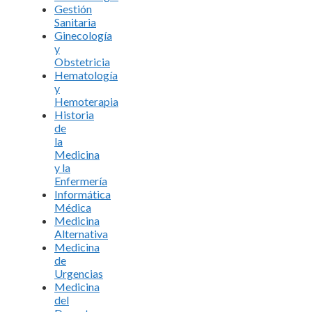
Gestión
Sanitaria
Ginecología
y
Obstetricia
Hematología
y
Hemoterapia
Historia
de
la
Medicina
y la
Enfermería
Informática
Médica
Medicina
Alternativa
Medicina
de
Urgencias
Medicina
del