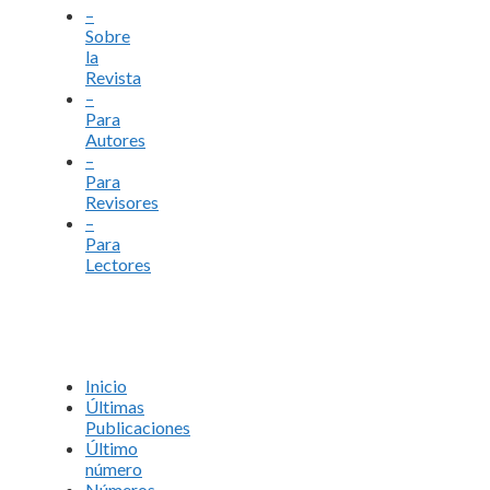
–
Sobre
la
Revista
–
Para
Autores
–
Para
Revisores
–
Para
Lectores
Inicio
Últimas
Publicaciones
Último
número
Números