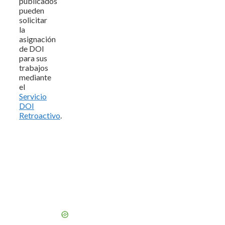
publicados
pueden
solicitar
la
asignación
de DOI
para sus
trabajos
mediante
el
Servicio
DOI
Retroactivo
.