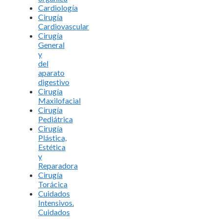
Cardiología
Cirugía
Cardiovascular
Cirugía
General
y
del
aparato
digestivo
Cirugía
Maxilofacial
Cirugía
Pediátrica
Cirugía
Plástica,
Estética
y
Reparadora
Cirugía
Torácica
Cuidados
Intensivos.
Cuidados