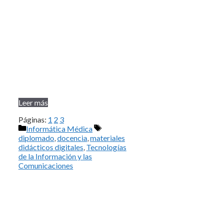
Leer más
Páginas:
1
2
3
Categorías
Etiquetas
Informática Médica
diplomado
,
docencia
,
materiales
didácticos digitales
,
Tecnologías
de la Información y las
Comunicaciones