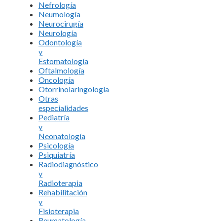
Nefrología
Neumología
Neurocirugía
Neurología
Odontología
y
Estomatología
Oftalmología
Oncología
Otorrinolaringología
Otras
especialidades
Pediatría
y
Neonatología
Psicología
Psiquiatría
Radiodiagnóstico
y
Radioterapia
Rehabilitación
y
Fisioterapia
Reumatología