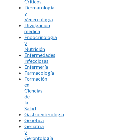
Críticos.
Dermatología
y
Venereología
Divulgación
médica
Endocrinología
y
Nutrición
Enfermedades
infecciosas
Enfermería
Farmacología
Formación
en
Ciencias
de
la
Salud
Gastroenterología
Genética
Geriatría
y
Gerontología