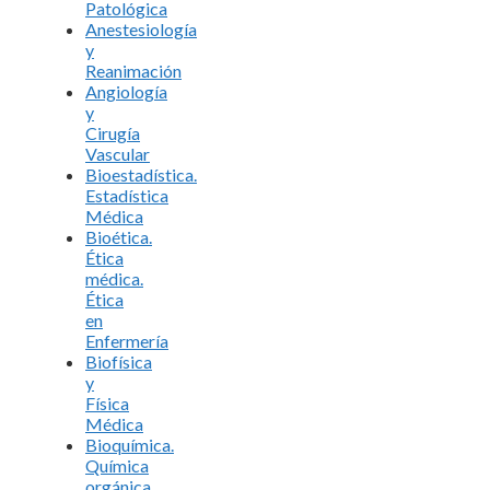
Patológica
Anestesiología
y
Reanimación
Angiología
y
Cirugía
Vascular
Bioestadística.
Estadística
Médica
Bioética.
Ética
médica.
Ética
en
Enfermería
Biofísica
y
Física
Médica
Bioquímica.
Química
orgánica