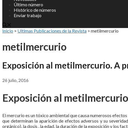
Último número
Histórico de números
Enviar trabajo
Inicio
>
Ultimas Publicaciones de la Revista
>
metilmercurio
metilmercurio
Exposición al metilmercurio. A p
26 julio, 2016
Exposición al metilmercurio
El mercurio es un tóxico ambiental que causa numerosos efectos 
que determinan la aparición de efectos adversos y su severidad
orgánico), la dosis , la edad, la duración de la exposición y los fa