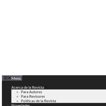
Saltar
al
contenido
Menú
Acerca de la Revista
Para Autores
Para Revisores
Políticas de la Revista
Novedades