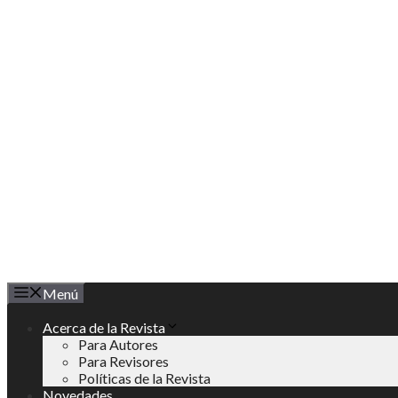
Saltar
al
contenido
Menú
Acerca de la Revista
Para Autores
Para Revisores
Políticas de la Revista
Novedades