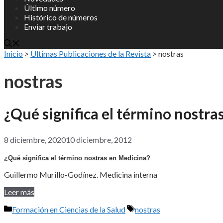
Último número
Histórico de números
Enviar trabajo
Inicio
>
Ultimas Publicaciones de la Revista
>
nostras
nostras
¿Qué significa el término nostra
8 diciembre, 2020
10 diciembre, 2012
¿Qué significa el término nostras en Medicina?
Guillermo Murillo-Godínez. Medicina interna
Leer más
Categorías
Etiquetas
Formación en Ciencias de la Salud
nostras