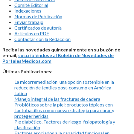
Comité Editorial
Indexaciones
Normas de Publicación
Enviar trabajo
Certificados de autoría
Artículos en PDF
Contactar con la Redacción
Reciba las novedades quincenalmente en su buzón de
e-mail,
suscribiéndose al Boletín de Novedades de
PortalesMedicos.com
Últimas Publicaciones:
La micorremediación: una opción sostenible en la
reducción de textiles post-consumo en América
Latina
Manejo integral de las fracturas de cadera
Probióticos sobre la piel: productos tópicos con
Lactobacillus como nueva estrategia para curar y
proteger heridas
Pie diabético. Factores de riesgo, fisiopatología y
clasificación
Factores asociados a la capacidad funcional en