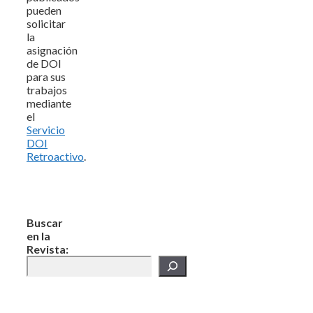
pueden
solicitar
la
asignación
de DOI
para sus
trabajos
mediante
el
Servicio
DOI
Retroactivo
.
Buscar
en la
Revista: