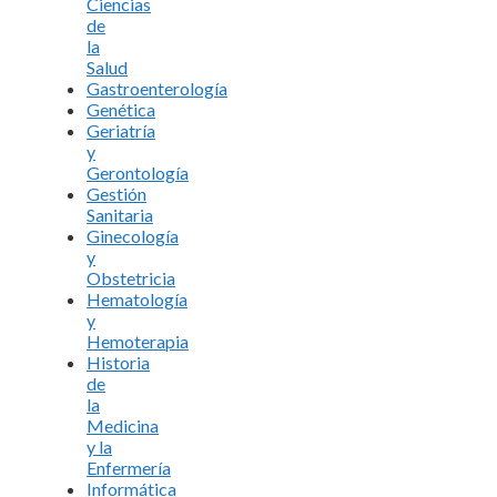
Ciencias
de
la
Salud
Gastroenterología
Genética
Geriatría
y
Gerontología
Gestión
Sanitaria
Ginecología
y
Obstetricia
Hematología
y
Hemoterapia
Historia
de
la
Medicina
y la
Enfermería
Informática