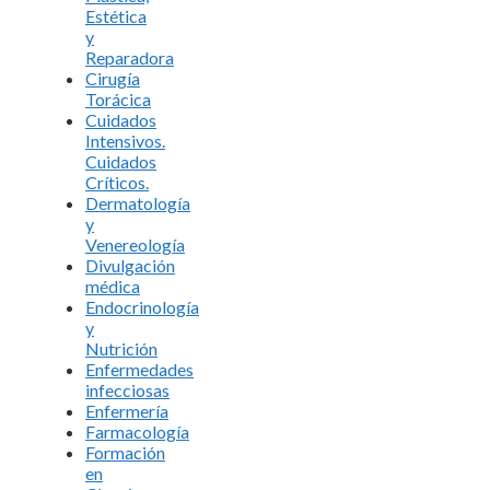
Estética
y
Reparadora
Cirugía
Torácica
Cuidados
Intensivos.
Cuidados
Críticos.
Dermatología
y
Venereología
Divulgación
médica
Endocrinología
y
Nutrición
Enfermedades
infecciosas
Enfermería
Farmacología
Formación
en