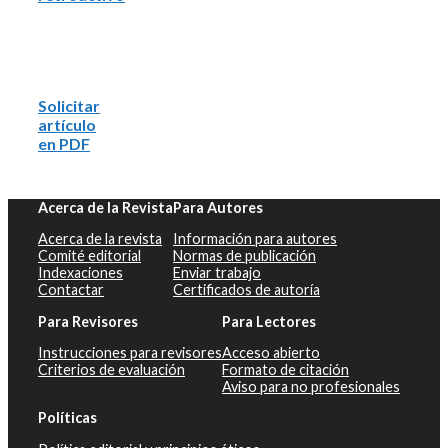
Solicitar
artículo
en PDF
Acerca de la Revista
Para Autores
Acerca de la revista
Información para autores
Comité editorial
Normas de publicación
Indexaciones
Enviar trabajo
Contactar
Certificados de autoría
Para Revisores
Para Lectores
Instrucciones para revisores
Acceso abierto
Criterios de evaluación
Formato de citación
Aviso para no profesionales
Políticas