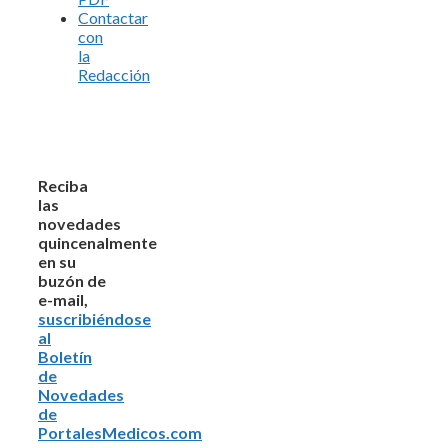
Contactar
con
la
Redacción
Reciba
las
novedades
quincenalmente
en su
buzón de
e-mail,
suscribiéndose
al
Boletín
de
Novedades
de
PortalesMedicos.com