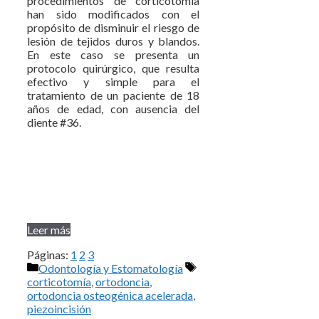
procedimientos de corticotomía
han sido modificados con el
propósito de disminuir el riesgo de
lesión de tejidos duros y blandos.
En este caso se presenta un
protocolo quirúrgico, que resulta
efectivo y simple para el
tratamiento de un paciente de 18
años de edad, con ausencia del
diente #36.
Leer más
Páginas:
1
2
3
Categorías
Etiquetas
Odontología y Estomatología
corticotomía
,
ortodoncia
,
ortodoncia osteogénica acelerada
,
piezoincisión