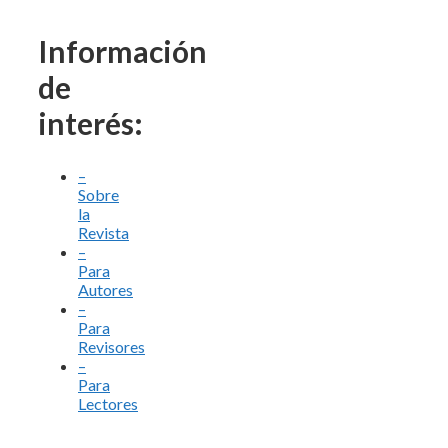
Información
de
interés:
–
Sobre
la
Revista
–
Para
Autores
–
Para
Revisores
–
Para
Lectores