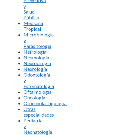
Preventiva
y
Salud
Pública
Medicina
Tropical
Microbiología
y
Parasitología
Nefrología
Neumología
Neurocirugía
Neurología
Odontología
y
Estomatología
Oftalmología
Oncología
Otorrinolaringología
Otras
especialidades
Pediatría
y
Neonatología