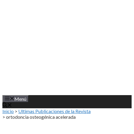
Saltar
al
contenido
Menú
Inicio
>
Ultimas Publicaciones de la Revista
>
ortodoncia osteogénica acelerada