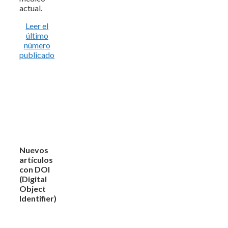
actual.
Leer el
último
número
publicado
Nuevos
artículos
con DOI
(Digital
Object
Identifier)