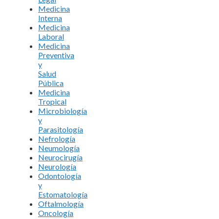
Medicina
Interna
Medicina
Laboral
Medicina
Preventiva
y
Salud
Pública
Medicina
Tropical
Microbiología
y
Parasitología
Nefrología
Neumología
Neurocirugía
Neurología
Odontología
y
Estomatología
Oftalmología
Oncología