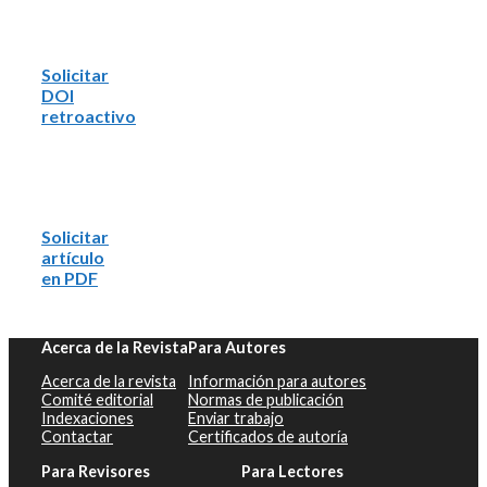
Solicitar
DOI
retroactivo
Solicitar
artículo
en PDF
Acerca de la Revista
Para Autores
Acerca de la revista
Información para autores
Comité editorial
Normas de publicación
Indexaciones
Enviar trabajo
Contactar
Certificados de autoría
Para Revisores
Para Lectores