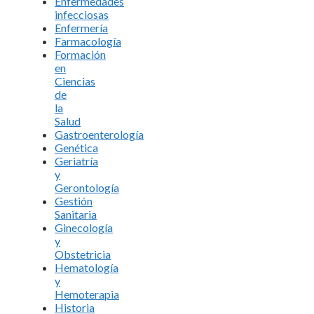
Enfermedades
infecciosas
Enfermería
Farmacología
Formación
en
Ciencias
de
la
Salud
Gastroenterología
Genética
Geriatría
y
Gerontología
Gestión
Sanitaria
Ginecología
y
Obstetricia
Hematología
y
Hemoterapia
Historia