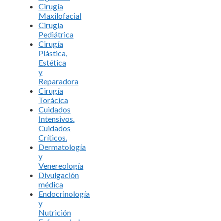
Cirugía
Maxilofacial
Cirugía
Pediátrica
Cirugía
Plástica,
Estética
y
Reparadora
Cirugía
Torácica
Cuidados
Intensivos.
Cuidados
Críticos.
Dermatología
y
Venereología
Divulgación
médica
Endocrinología
y
Nutrición