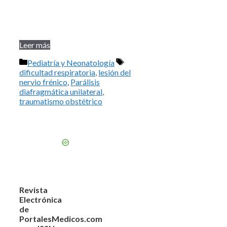
Leer más
Categorías
Etiquetas
Pediatría y Neonatología
dificultad respiratoria
,
lesión del
nervio frénico
,
Parálisis
diafragmática unilateral
,
traumatismo obstétrico
Revista
Electrónica
de
PortalesMedicos.com