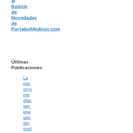
al
Boletín
de
Novedades
de
PortalesMedicos.com
Últimas
Publicaciones:
La
mic
orre
me
diac
ión:
una
opc
ión
sost