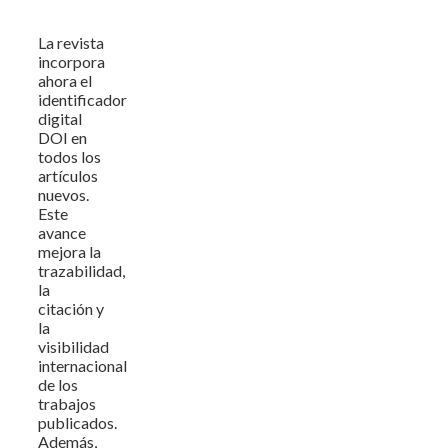
La revista
incorpora
ahora el
identificador
digital
DOI en
todos los
artículos
nuevos.
Este
avance
mejora la
trazabilidad,
la
citación y
la
visibilidad
internacional
de los
trabajos
publicados.
Además,