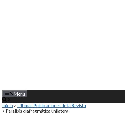
Saltar
al
contenido
Menú
Inicio
>
Ultimas Publicaciones de la Revista
>
Parálisis diafragmática unilateral