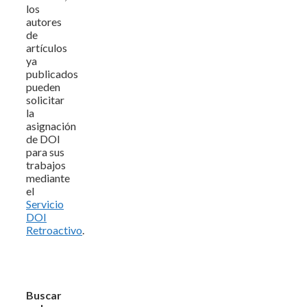
los
autores
de
artículos
ya
publicados
pueden
solicitar
la
asignación
de DOI
para sus
trabajos
mediante
el
Servicio
DOI
Retroactivo
.
Buscar