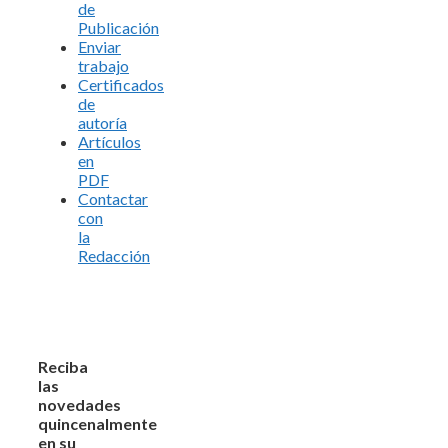
de
Publicación
Enviar
trabajo
Certificados
de
autoría
Artículos
en
PDF
Contactar
con
la
Redacción
Reciba
las
novedades
quincenalmente
en su