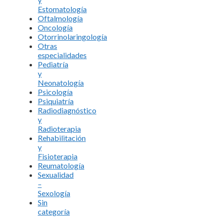
Estomatología
Oftalmología
Oncología
Otorrinolaringología
Otras
especialidades
Pediatría
y
Neonatología
Psicología
Psiquiatría
Radiodiagnóstico
y
Radioterapia
Rehabilitación
y
Fisioterapia
Reumatología
Sexualidad
–
Sexología
Sin
categoría