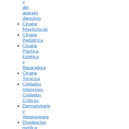
y
del
aparato
digestivo
Cirugía
Maxilofacial
Cirugía
Pediátrica
Cirugía
Plástica,
Estética
y
Reparadora
Cirugía
Torácica
Cuidados
Intensivos.
Cuidados
Críticos.
Dermatología
y
Venereología
Divulgación
médica