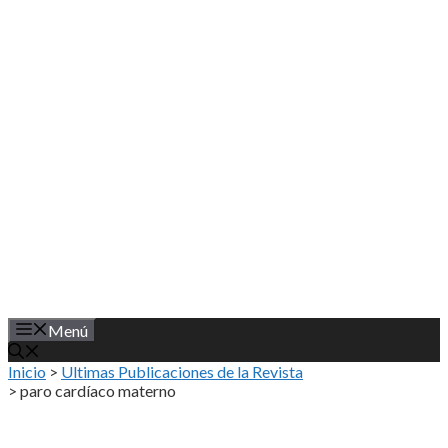
Saltar
al
contenido
Menú
Inicio
>
Ultimas Publicaciones de la Revista
>
paro cardíaco materno