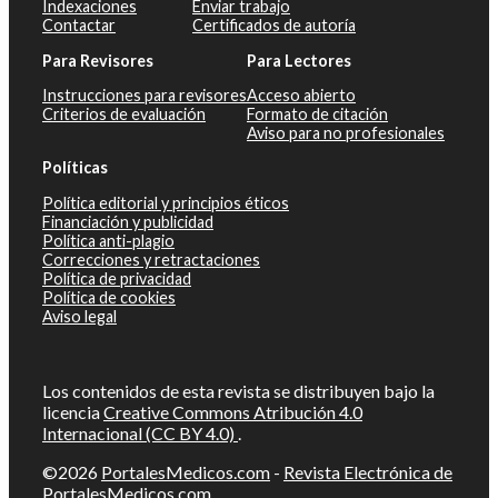
Indexaciones
Enviar trabajo
Contactar
Certificados de autoría
Para Revisores
Para Lectores
Instrucciones para revisores
Acceso abierto
Criterios de evaluación
Formato de citación
Aviso para no profesionales
Políticas
Política editorial y principios éticos
Financiación y publicidad
Política anti-plagio
Correcciones y retractaciones
Política de privacidad
Política de cookies
Aviso legal
Los contenidos de esta revista se distribuyen bajo la
licencia
Creative Commons Atribución 4.0
Internacional (CC BY 4.0)
.
©2026
PortalesMedicos.com
-
Revista Electrónica de
PortalesMedicos.com