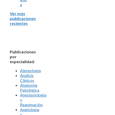
a
Ver más
publicaciones
recientes
Publicaciones
por
especialidad:
Alergología
Análisis
Clínicos
Anatomía
Patológica
Anestesiología
y
Reanimación
Angiología
y