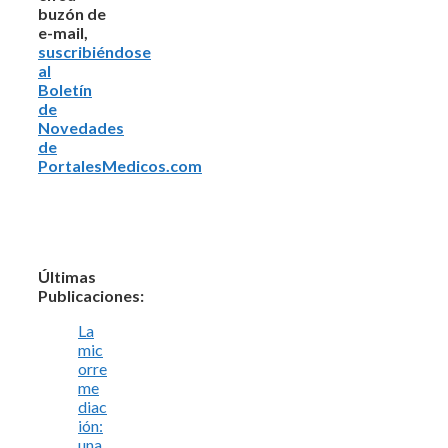
buzón de
e-mail,
suscribiéndose
al
Boletín
de
Novedades
de
PortalesMedicos.com
Últimas
Publicaciones:
La
mic
orre
me
diac
ión:
una