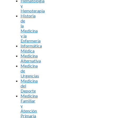
Hematología
y
Hemoterapia
Historia
de
la
Medicina
y la
Enfermería
Informática
Médica
Medicina
Alternativa
Medicina
de
Urgencias
Medicina
del
Deporte
Medicina
Familiar
y
Atención
Primaria