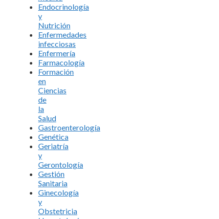
Endocrinología
y
Nutrición
Enfermedades
infecciosas
Enfermería
Farmacología
Formación
en
Ciencias
de
la
Salud
Gastroenterología
Genética
Geriatría
y
Gerontología
Gestión
Sanitaria
Ginecología
y
Obstetricia