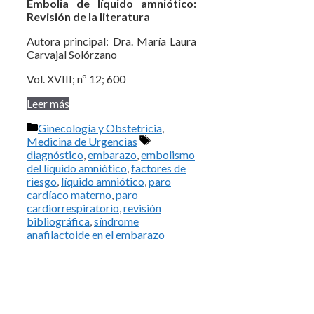
Embolia de líquido amniótico:
Revisión de la literatura
Autora principal: Dra. María Laura
Carvajal Solórzano
Vol. XVIII; nº 12; 600
Leer más
Categorías
Ginecología y Obstetricia
,
Etiquetas
Medicina de Urgencias
diagnóstico
,
embarazo
,
embolismo
del líquido amniótico
,
factores de
riesgo
,
líquido amniótico
,
paro
cardíaco materno
,
paro
cardiorrespiratorio
,
revisión
bibliográfica
,
síndrome
anafilactoide en el embarazo