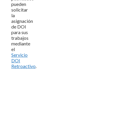
pueden
solicitar
la
asignación
de DOI
para sus
trabajos
mediante
el
Servicio
DOI
Retroactivo
.