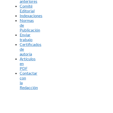
anteriores
Comité
Editorial
Indexaciones
Normas
de
Publicación
Enviar
trabajo
Certificados
de
autoría
Artículos
en
PDF
Contactar
con
la
Redacción