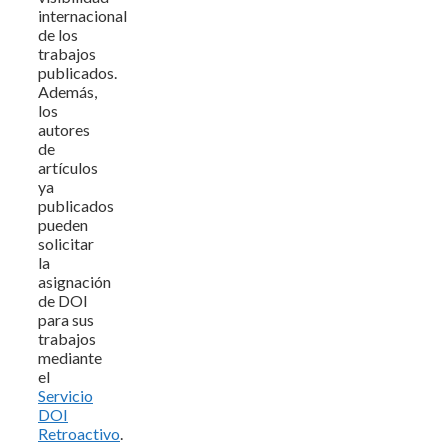
internacional
de los
trabajos
publicados.
Además,
los
autores
de
artículos
ya
publicados
pueden
solicitar
la
asignación
de DOI
para sus
trabajos
mediante
el
Servicio
DOI
Retroactivo
.