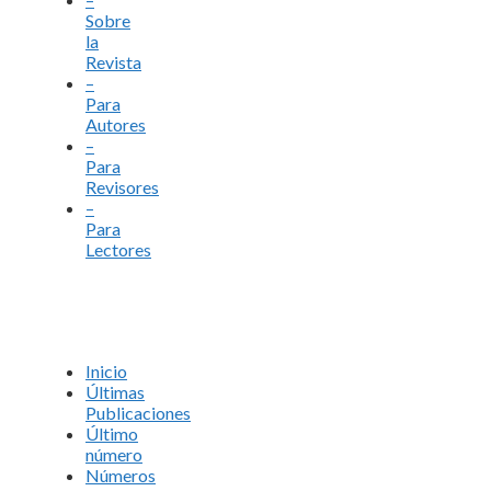
Sobre
la
Revista
–
Para
Autores
–
Para
Revisores
–
Para
Lectores
Inicio
Últimas
Publicaciones
Último
número
Números