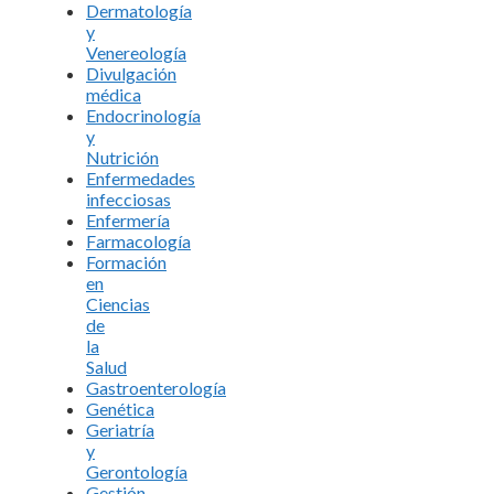
Dermatología
y
Venereología
Divulgación
médica
Endocrinología
y
Nutrición
Enfermedades
infecciosas
Enfermería
Farmacología
Formación
en
Ciencias
de
la
Salud
Gastroenterología
Genética
Geriatría
y
Gerontología
Gestión