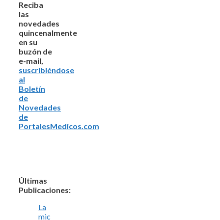
Reciba
las
novedades
quincenalmente
en su
buzón de
e-mail,
suscribiéndose
al
Boletín
de
Novedades
de
PortalesMedicos.com
Últimas
Publicaciones:
La
mic