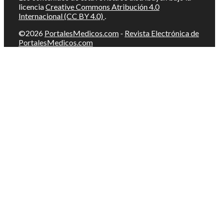
licencia
Creative Commons Atribución 4.0
Internacional (CC BY 4.0)
.
©2026
PortalesMedicos.com
-
Revista Electrónica de
PortalesMedicos.com