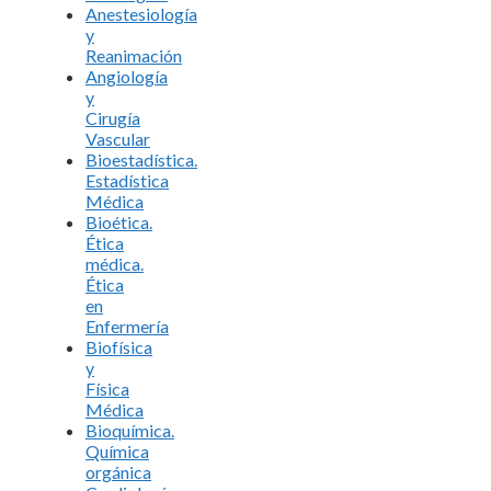
Anestesiología
y
Reanimación
Angiología
y
Cirugía
Vascular
Bioestadística.
Estadística
Médica
Bioética.
Ética
médica.
Ética
en
Enfermería
Biofísica
y
Física
Médica
Bioquímica.
Química
orgánica