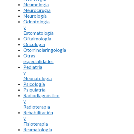
Neumología
Neurocirugía
Neurología
Odontología
y
Estomatología
Oftalmología
Oncología
Otorrinolaringología
Otras
especialidades
Pediatría
y
Neonatología
Psicología
Psiquiatría
Radiodiagnóstico
y
Radioterapia
Rehabilitación
y
Fisioterapia
Reumatología