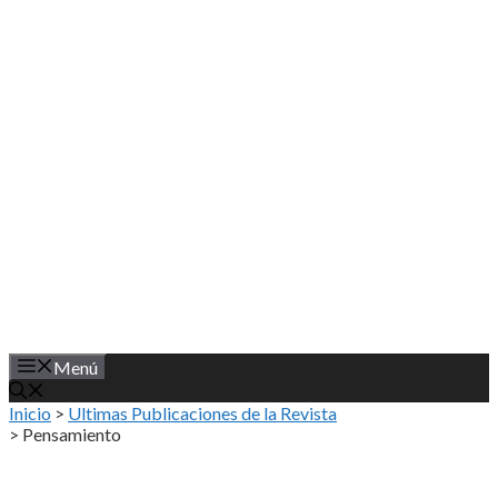
Saltar
al
contenido
Menú
Inicio
>
Ultimas Publicaciones de la Revista
>
Pensamiento