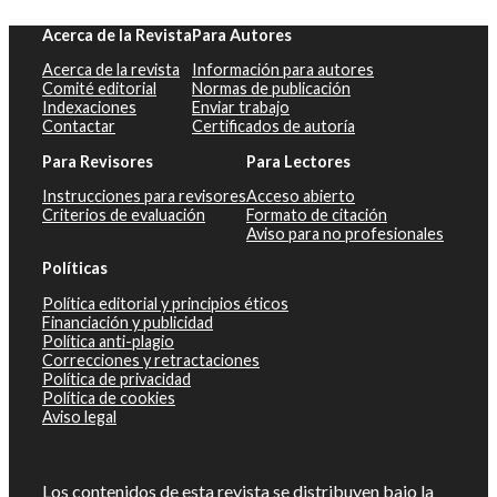
Acerca de la Revista
Para Autores
Acerca de la revista
Información para autores
Comité editorial
Normas de publicación
Indexaciones
Enviar trabajo
Contactar
Certificados de autoría
Para Revisores
Para Lectores
Instrucciones para revisores
Acceso abierto
Criterios de evaluación
Formato de citación
Aviso para no profesionales
Políticas
Política editorial y principios éticos
Financiación y publicidad
Política anti-plagio
Correcciones y retractaciones
Política de privacidad
Política de cookies
Aviso legal
Los contenidos de esta revista se distribuyen bajo la