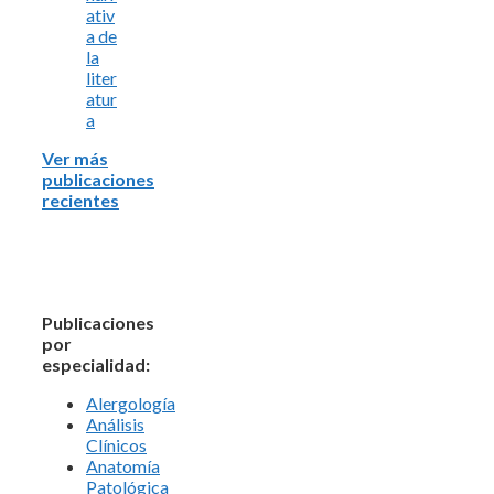
ativ
a de
la
liter
atur
a
Ver más
publicaciones
recientes
Publicaciones
por
especialidad:
Alergología
Análisis
Clínicos
Anatomía
Patológica