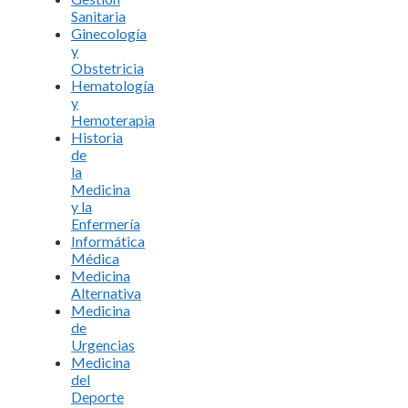
Sanitaria
Ginecología
y
Obstetricia
Hematología
y
Hemoterapia
Historia
de
la
Medicina
y la
Enfermería
Informática
Médica
Medicina
Alternativa
Medicina
de
Urgencias
Medicina
del
Deporte