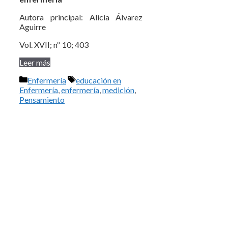
Autora principal: Alicia Álvarez
Aguirre
Vol. XVII; nº 10; 403
Leer más
Categorías
Etiquetas
Enfermería
educación en
Enfermería
,
enfermería
,
medición
,
Pensamiento