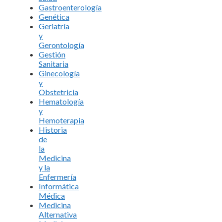
Gastroenterología
Genética
Geriatría
y
Gerontología
Gestión
Sanitaria
Ginecología
y
Obstetricia
Hematología
y
Hemoterapia
Historia
de
la
Medicina
y la
Enfermería
Informática
Médica
Medicina
Alternativa