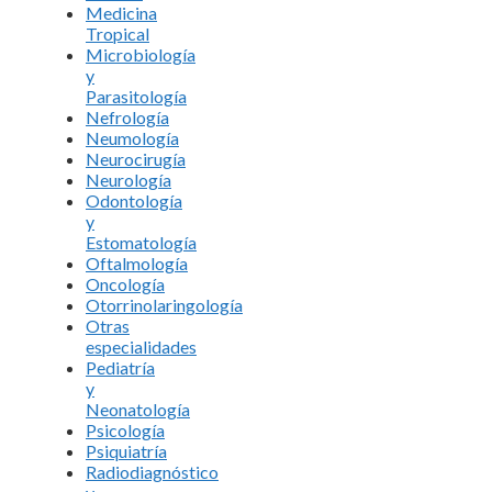
Medicina
Tropical
Microbiología
y
Parasitología
Nefrología
Neumología
Neurocirugía
Neurología
Odontología
y
Estomatología
Oftalmología
Oncología
Otorrinolaringología
Otras
especialidades
Pediatría
y
Neonatología
Psicología
Psiquiatría
Radiodiagnóstico