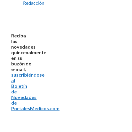
Redacción
Reciba
las
novedades
quincenalmente
en su
buzón de
e-mail,
suscribiéndose
al
Boletín
de
Novedades
de
PortalesMedicos.com