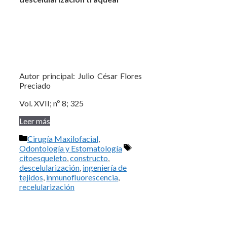
Autor principal: Julio César Flores
Preciado
Vol. XVII; nº 8; 325
Leer más
Categorías
Cirugía Maxilofacial
,
Etiquetas
Odontología y Estomatología
citoesqueleto
,
constructo
,
descelularización
,
ingeniería de
tejidos
,
inmunofluorescencia
,
recelularización