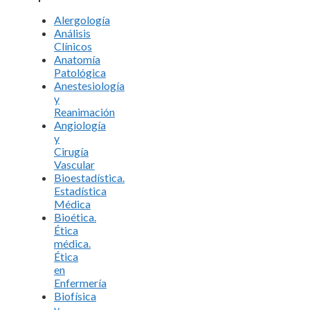
Alergología
Análisis
Clínicos
Anatomía
Patológica
Anestesiología
y
Reanimación
Angiología
y
Cirugía
Vascular
Bioestadística.
Estadística
Médica
Bioética.
Ética
médica.
Ética
en
Enfermería
Biofísica
y