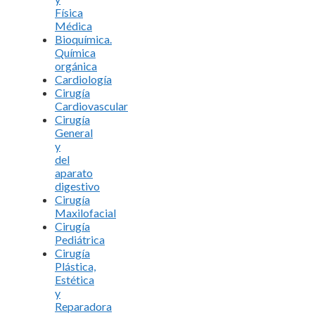
Física
Médica
Bioquímica.
Química
orgánica
Cardiología
Cirugía
Cardiovascular
Cirugía
General
y
del
aparato
digestivo
Cirugía
Maxilofacial
Cirugía
Pediátrica
Cirugía
Plástica,
Estética
y
Reparadora