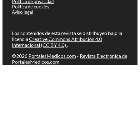
Política de privacidad
Política de cookies
Aviso legal
Los contenidos de esta revista se distribuyen bajo la
licencia
Creative Commons Atribución 4.0
Internacional (CC BY 4.0)
.
©2026
PortalesMedicos.com
-
Revista Electrónica de
PortalesMedicos.com