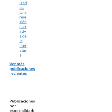
izad
as.
Una
revi
sión
narr
ativ
a de
la
liter
atur
a
Ver más
publicaciones
recientes
Publicaciones
por
especialidad: