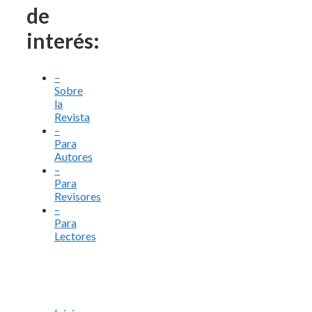
de
interés:
–
Sobre
la
Revista
–
Para
Autores
–
Para
Revisores
–
Para
Lectores