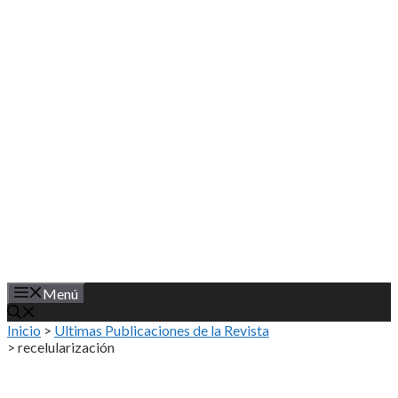
Saltar
al
contenido
Menú
Inicio
>
Ultimas Publicaciones de la Revista
>
recelularización