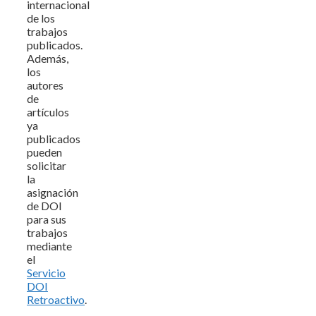
internacional
de los
trabajos
publicados.
Además,
los
autores
de
artículos
ya
publicados
pueden
solicitar
la
asignación
de DOI
para sus
trabajos
mediante
el
Servicio
DOI
Retroactivo
.